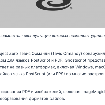
, совместная эксплуатация которых позволяет удал
oject Zero Тэвис Орманди (Tavis Ormandy) обнаружил
м для языков PostScript и PDF. Ghostscript предста
тает на разных платформах, включая Windows, macO
йлов языка PostScript (или EPS) во многие растров
ирования PDF и изображений, включая ImageMagick
преобразования форматов файлов.