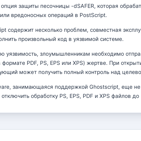
ая опция защиты песочницы -dSAFER, которая обраб
ли вредоносных операций в PostScript.
ript содержит несколько проблем, совместная экспл
лнить произвольный код в уязвимой системе.
ную уязвимость, злоумышленникам необходимо отпр
 формате PDF, PS, EPS или XPS) жертве. При откры
кующий может получить полный контроль над целево
ware, занимающаяся поддержкой Ghostscript, еще н
отключить обработку PS, EPS, PDF и XPS файлов до 