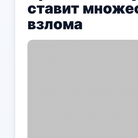
ставит множес
взлома