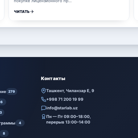
покупке лицензионного пр…
ЧИТАТЬ
Контакты
Ташкент, Чиланзар Е, 9
ние
279
+998 71 200 19 99
6
info@starlab.uz
3
Пн — Пт 09:00–18:00,
перерыв 13:00–14:00
ограммы
4
8