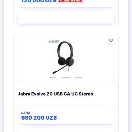
120 000
UZS
426 900
UZS
СМОТРЕТЬ
Jabra Evolve 20 USB CA UC Stereo
980 200
UZS