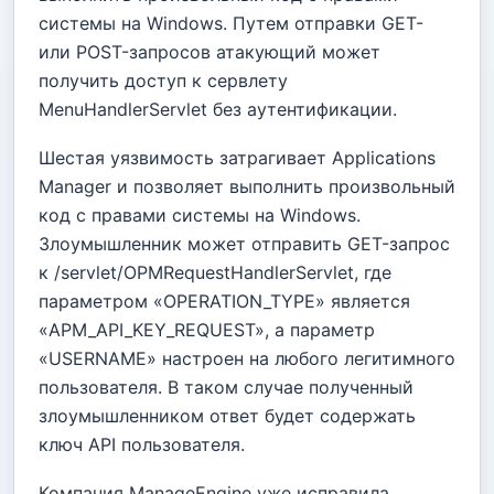
системы на Windows. Путем отправки GET-
или POST-запросов атакующий может
получить доступ к сервлету
MenuHandlerServlet без аутентификации.
Шестая уязвимость затрагивает Applications
Manager и позволяет выполнить произвольный
код с правами системы на Windows.
Злоумышленник может отправить GET-запрос
к /servlet/OPMRequestHandlerServlet, где
параметром «OPERATION_TYPE» является
«APM_API_KEY_REQUEST», а параметр
«USERNAME» настроен на любого легитимного
пользователя. В таком случае полученный
злоумышленником ответ будет содержать
ключ API пользователя.
Компания ManageEngine уже исправила