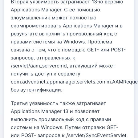
Вторая уязвимость затрагивает 13-ю версию
Applications Manager. С ее помощью
злоумышленник может полностью
скомпрометировать Applications Manager и в
результате выполнить произвольный код с
правами системы на Windows. Проблема
связана с тем, что с помощью GET- или POST-
запросов, отправленных к
/servlet/aam_servercmd, атакующий может
получить доступ к сервлету
com.adventnet.appmanager.servlets.comm.AAMReque
без аутентификации.
Третья уязвимость также затрагивает
Applications Manager 13 и позволяет
выполнить произвольный код с правами
системы на Windows. Путем отправки GET-
или POST- запросов к /servlet/SyncEventServlet