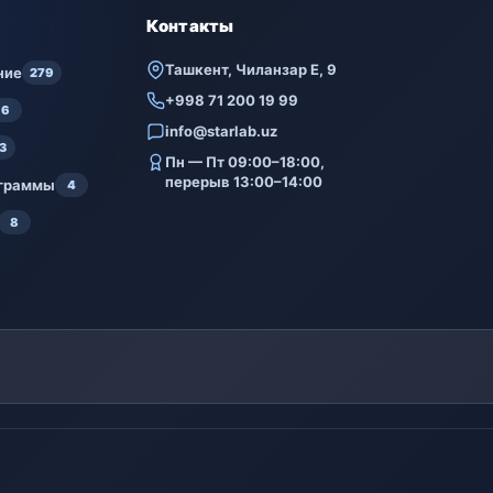
Контакты
Ташкент, Чиланзар Е, 9
ние
279
+998 71 200 19 99
6
info@starlab.uz
3
Пн — Пт 09:00–18:00,
перерыв 13:00–14:00
ограммы
4
8