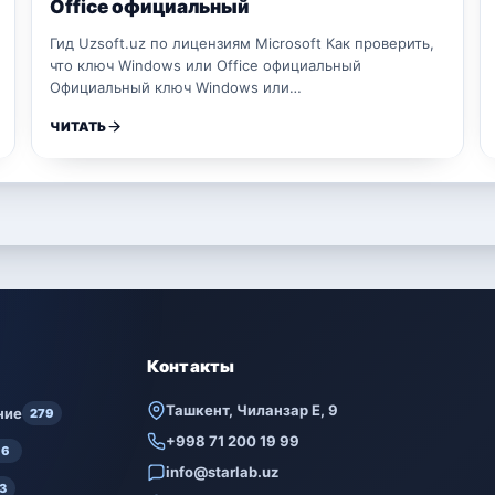
Office официальный
Гид Uzsoft.uz по лицензиям Microsoft Как проверить,
что ключ Windows или Office официальный
Официальный ключ Windows или…
ЧИТАТЬ
Контакты
Ташкент, Чиланзар Е, 9
ние
279
+998 71 200 19 99
6
info@starlab.uz
3