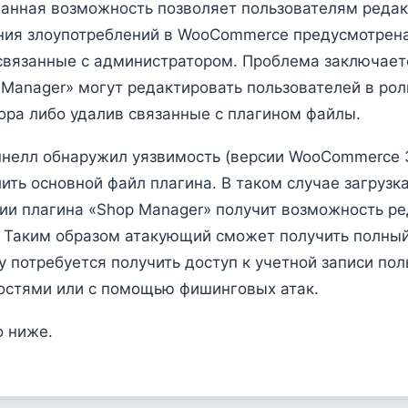
анная возможность позволяет пользователям редак
ния злоупотреблений в WooCommerce предусмотрен
 связанные с администратором. Проблема заключаетс
Manager» могут редактировать пользователей в рол
ора либо удалив связанные с плагином файлы.
нелл обнаружил уязвимость (версии WooCommerce 3
лить основной файл плагина. В таком случае загру
ции плагина «Shop Manager» получит возможность ре
 Таким образом атакующий сможет получить полный 
потребуется получить доступ к учетной записи пол
остями или с помощью фишинговых атак.
о ниже.