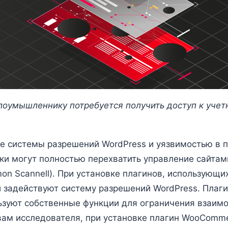
лоумышленнику потребуется получить доступ к учетн
е системы разрешений WordPress и уязвимостью в 
 могут полностью перехватить управление сайтами
on Scannell). При установке плагинов, использующи
 задействуют систему разрешений WordPress. Плаг
ьзуют собственные функции для ограничения взаим
вам исследователя, при установке плагин WooComme