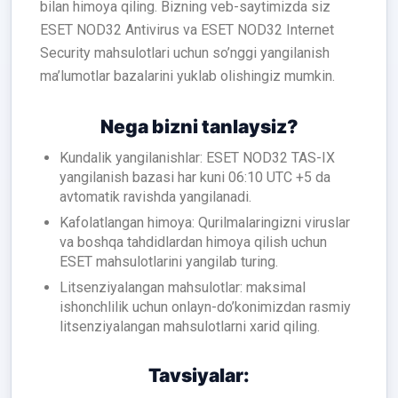
bilan himoya qiling. Bizning veb-saytimizda siz
ESET NOD32 Antivirus va ESET NOD32 Internet
Security mahsulotlari uchun so’nggi yangilanish
ma’lumotlar bazalarini yuklab olishingiz mumkin.
Nega bizni tanlaysiz?
Kundalik yangilanishlar: ESET NOD32 TAS-IX
yangilanish bazasi har kuni 06:10 UTC +5 da
avtomatik ravishda yangilanadi.
Kafolatlangan himoya: Qurilmalaringizni viruslar
va boshqa tahdidlardan himoya qilish uchun
ESET mahsulotlarini yangilab turing.
Litsenziyalangan mahsulotlar: maksimal
ishonchlilik uchun onlayn-do’konimizdan rasmiy
litsenziyalangan mahsulotlarni xarid qiling.
Tavsiyalar: