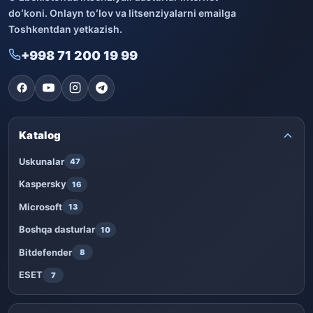
doʻkoni. Onlayn toʻlov va litsenziyalarni emailga
Toshkentdan yetkazish.
+998 71 200 19 99
Katalog
Uskunalar
47
Kaspersky
16
Microsoft
13
Boshqa dasturlar
10
Bitdefender
8
ESET
7