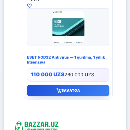
ESET NOD32 Antivirus — 1 qurilma, 1 yillik
litsenziya
110 000
UZS
260 000
UZS
SAVATGA