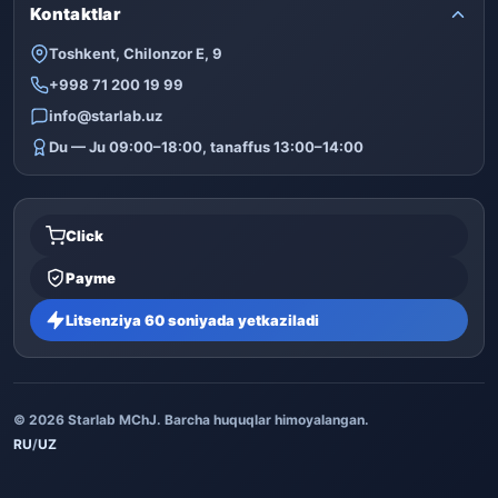
Kontaktlar
Toshkent, Chilonzor E, 9
+998 71 200 19 99
info@starlab.uz
Du — Ju 09:00–18:00, tanaffus 13:00–14:00
Click
Payme
Litsenziya 60 soniyada yetkaziladi
© 2026 Starlab MChJ. Barcha huquqlar himoyalangan.
RU
/
UZ