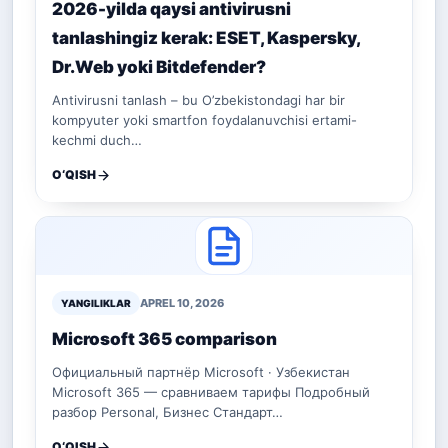
2026-yilda qaysi antivirusni
tanlashingiz kerak: ESET, Kaspersky,
Dr.Web yoki Bitdefender?
Antivirusni tanlash – bu O’zbekistondagi har bir
kompyuter yoki smartfon foydalanuvchisi ertami-
kechmi duch…
O‘QISH
APREL 10, 2026
YANGILIKLAR
Microsoft 365 comparison
Официальный партнёр Microsoft · Узбекистан
Microsoft 365 — сравниваем тарифы Подробный
разбор Personal, Бизнес Стандарт…
O‘QISH