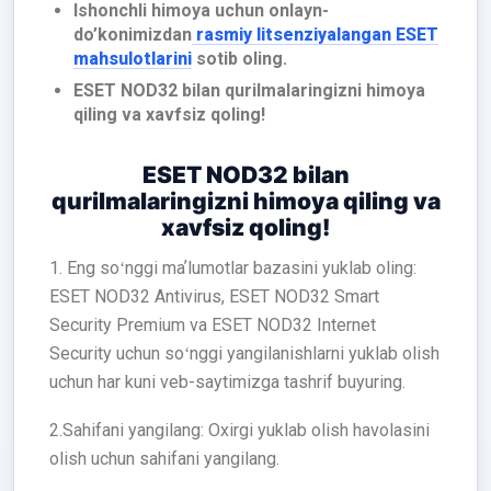
Ishonchli himoya uchun onlayn-
do’konimizdan
rasmiy litsenziyalangan ESET
mahsulotlarini
sotib oling.
ESET NOD32 bilan qurilmalaringizni himoya
qiling va xavfsiz qoling!
ESET NOD32 bilan
qurilmalaringizni himoya qiling va
xavfsiz qoling!
1. Eng soʻnggi maʼlumotlar bazasini yuklab oling:
ESET NOD32 Antivirus, ESET NOD32 Smart
Security Premium va ESET NOD32 Internet
Security uchun soʻnggi yangilanishlarni yuklab olish
uchun har kuni veb-saytimizga tashrif buyuring.
2.Sahifani yangilang: Oxirgi yuklab olish havolasini
olish uchun sahifani yangilang.