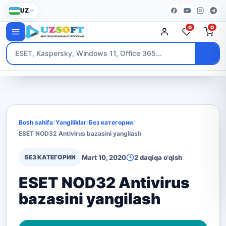
UZ
0
0
Bosh sahifa
/
Yangiliklar
/
Без категории
/
ESET NOD32 Antivirus bazasini yangilash
БЕЗ КАТЕГОРИИ
Mart 10, 2020
2 daqiqa o‘qish
ESET NOD32 Antivirus
bazasini yangilash