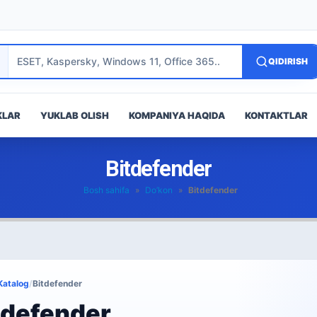
QIDIRISH
KLAR
YUKLAB OLISH
KOMPANIYA HAQIDA
KONTAKTLAR
Bitdefender
Bosh sahifa
»
Do’kon
»
Bitdefender
Katalog
/
Bitdefender
tdefender