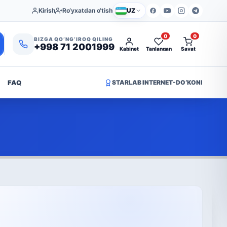
Kirish
Ro‘yxatdan o‘tish
UZ
0
0
BIZGA QO‘NG‘IROQ QILING
+998 71 2001999
Kabinet
Tanlangan
Savat
FAQ
STARLAB INTERNET-DO‘KONI