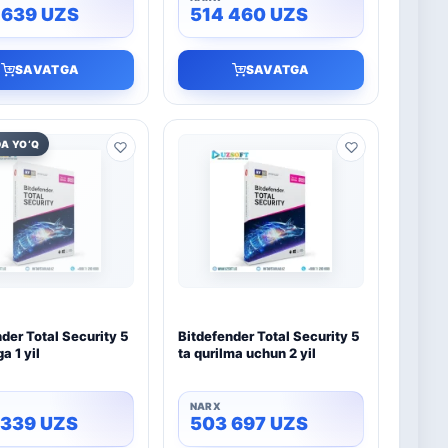
 639
UZS
514 460
UZS
SAVATGA
SAVATGA
A YO‘Q
der Total Security 5
Bitdefender Total Security 5
a 1 yil
ta qurilma uchun 2 yil
 339
UZS
503 697
UZS