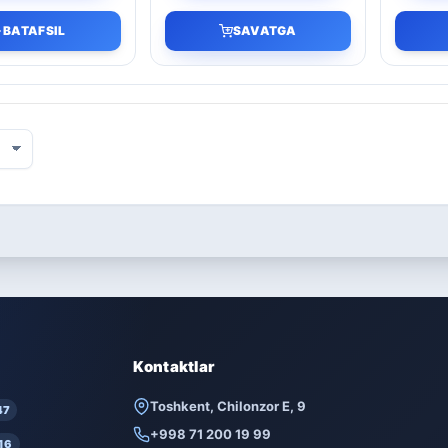
BATAFSIL
SAVATGA
Kontaktlar
Toshkent, Chilonzor E, 9
47
+998 71 200 19 99
16