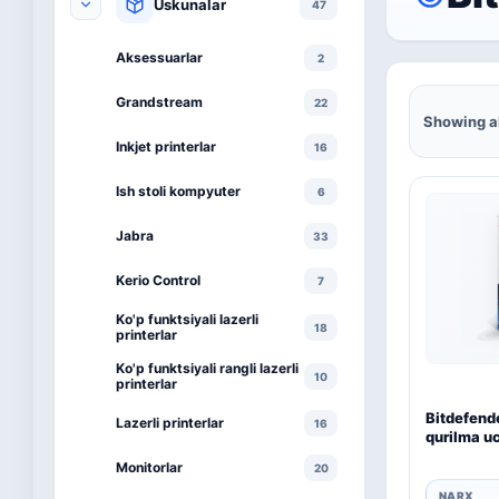
Uskunalar
47
Aksessuarlar
2
Grandstream
22
Showing al
Inkjet printerlar
16
Ish stoli kompyuter
6
Jabra
33
Kerio Control
7
Ko'p funktsiyali lazerli
18
printerlar
Ko'p funktsiyali rangli lazerli
10
printerlar
Bitdefende
Lazerli printerlar
16
qurilma uc
Monitorlar
20