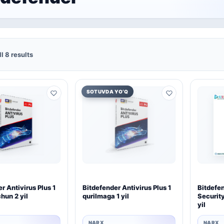
l 8 results
SOTUVDA YO‘Q
r Antivirus Plus 1
Bitdefender Antivirus Plus 1
Bitdefen
hun 2 yil
qurilmaga 1 yil
Securit
yil