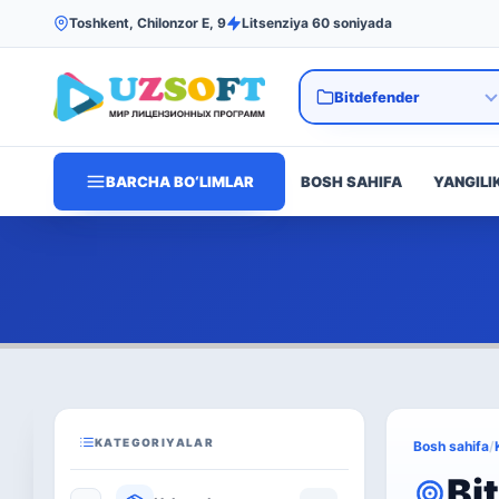
Toshkent, Chilonzor E, 9
Litsenziya 60 soniyada
BARCHA BO‘LIMLAR
BOSH SAHIFA
YANGILI
KATEGORIYALAR
Bosh sahifa
/
Bi