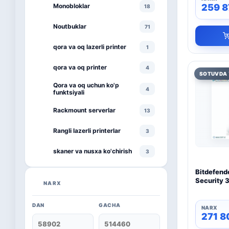
Monobloklar
259 
18
Noutbuklar
71
qora va oq lazerli printer
1
qora va oq printer
4
SOTUVDA 
Qora va oq uchun ko'p
4
funktsiyali
Rackmount serverlar
13
Rangli lazerli printerlar
3
skaner va nusxa ko'chirish
3
smartphone
Bitdefende
1
Security 3
NARX
televizor
8
DAN
GACHA
271 
Kaspersky
16