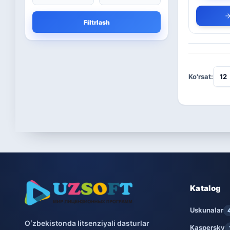
Microsoft
13
Filtrlash
Boshqa dasturlar
10
Bitdefender
8
Ko'rsat:
ESET
7
Avast
5
PRO32
4
Dr.Web
4
Jivo
3
Katalog
Onlayn kinoteatr IVI
Uskunalar
3
Oʻzbekistonda litsenziyali dasturlar
Kaspersky