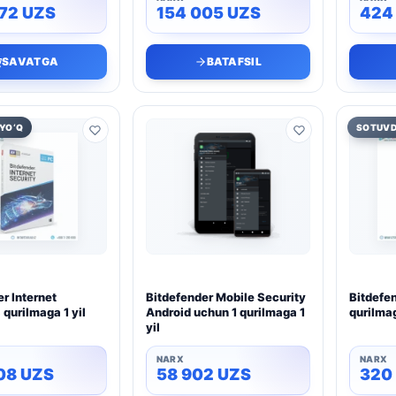
872
UZS
154 005
UZS
424
SAVATGA
BATAFSIL
YO‘Q
SOTUVD
r Internet
Bitdefender Mobile Security
Bitdefen
 qurilmaga 1 yil
Android uchun 1 qurilmaga 1
qurilmag
yil
808
UZS
58 902
UZS
320