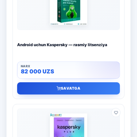
Boshqa dasturlar
10
Bitdefender
8
ESET
7
Android uchun Kaspersky — rasmiy litsenziya
Avast
5
PRO32
4
82 000
UZS
Dr.Web
4
SAVATGA
Jivo
3
Onlayn kinoteatr IVI
3