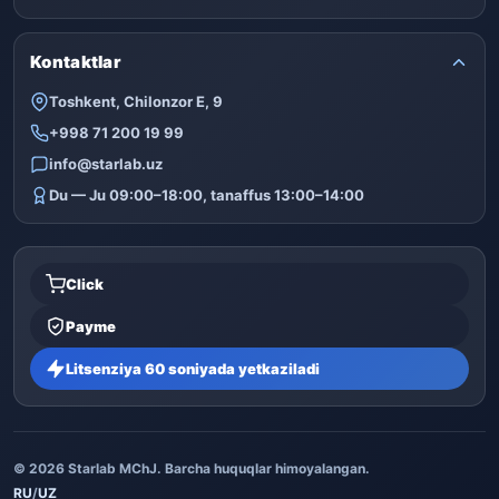
Kontaktlar
Toshkent, Chilonzor E, 9
+998 71 200 19 99
info@starlab.uz
Du — Ju 09:00–18:00, tanaffus 13:00–14:00
Click
Payme
Litsenziya 60 soniyada yetkaziladi
© 2026 Starlab MChJ. Barcha huquqlar himoyalangan.
RU
/
UZ