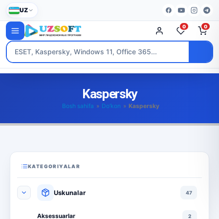
UZ
0
0
Kaspersky
Bosh sahifa
»
Do’kon
»
Kaspersky
KATEGORIYALAR
Uskunalar
47
Aksessuarlar
2