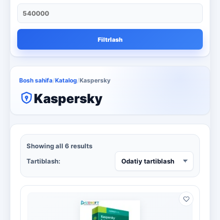
qora va oq lazerli printer
1
qora va oq printer
4
Filtrlash
Qora va oq uchun ko'p funktsiyali
4
Rackmount serverlar
13
Bosh sahifa
/
Katalog
/
Kaspersky
Rangli lazerli printerlar
3
Kaspersky
skaner va nusxa ko'chirish
3
smartphone
1
Showing all 6 results
televizor
8
Tartiblash:
Kaspersky
16
Microsoft
13