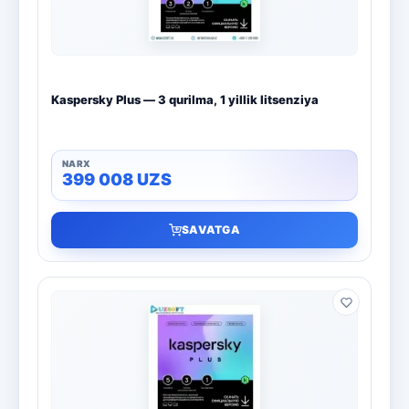
Kaspersky Plus — 3 qurilma, 1 yillik litsenziya
399 008
UZS
SAVATGA