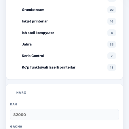
Grandstream
22
Inkjet printerlar
16
Ish stoli kompyuter
6
Jabra
33
Kerio Control
7
Ko'p funktsiyali lazerli printerlar
18
Ko'p funktsiyali rangli lazerli printerlar
10
Lazerli printerlar
16
NARX
Monitorlar
20
DAN
Monobloklar
18
Noutbuklar
71
GACHA