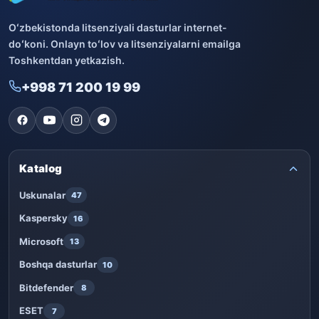
Oʻzbekistonda litsenziyali dasturlar internet-
doʻkoni. Onlayn toʻlov va litsenziyalarni emailga
Toshkentdan yetkazish.
+998 71 200 19 99
Katalog
Uskunalar
47
Kaspersky
16
Microsoft
13
Boshqa dasturlar
10
Bitdefender
8
ESET
7