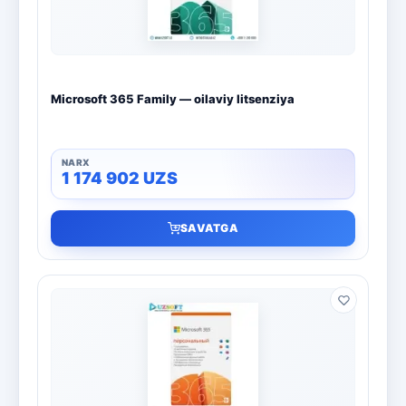
Microsoft 365 Family — oilaviy litsenziya
1 174 902
UZS
SAVATGA