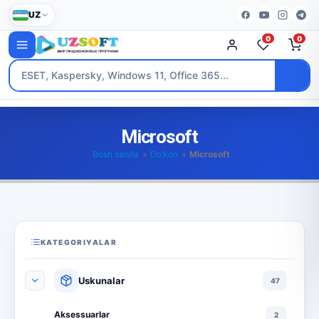
UZ
0
0
Microsoft
Bosh sahifa
»
Do’kon
»
Microsoft
KATEGORIYALAR
Uskunalar
47
Aksessuarlar
2