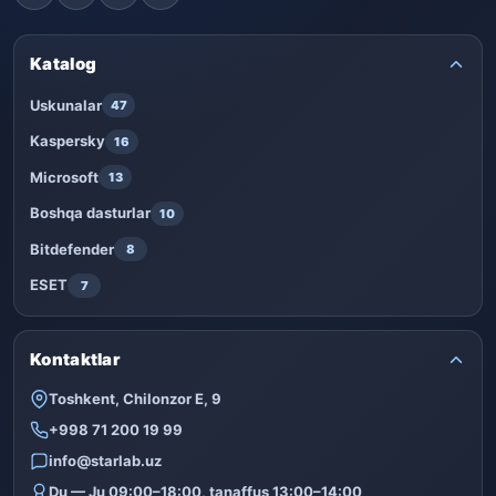
Katalog
Uskunalar
47
Kaspersky
16
Microsoft
13
Boshqa dasturlar
10
Bitdefender
8
ESET
7
Kontaktlar
Toshkent, Chilonzor E, 9
+998 71 200 19 99
info@starlab.uz
Du — Ju 09:00–18:00, tanaffus 13:00–14:00