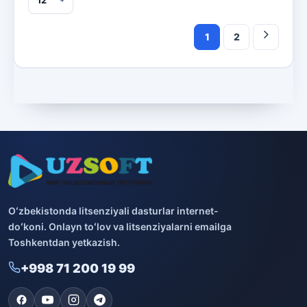
1
2
Oʻzbekistonda litsenziyali dasturlar internet-
doʻkoni. Onlayn toʻlov va litsenziyalarni emailga
Toshkentdan yetkazish.
+998 71 200 19 99