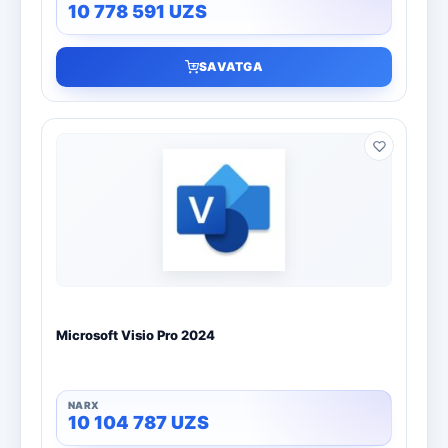
10 778 591
UZS
SAVATGA
Microsoft Visio Pro 2024
10 104 787
UZS