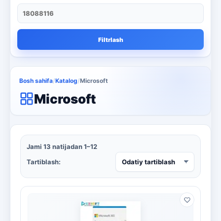
qora va oq lazerli printer
1
qora va oq printer
4
Filtrlash
Qora va oq uchun ko'p funktsiyali
4
Rackmount serverlar
13
Bosh sahifa
/
Katalog
/
Microsoft
Rangli lazerli printerlar
3
Microsoft
skaner va nusxa ko'chirish
3
smartphone
1
Jami 13 natijadan 1–12
televizor
8
Tartiblash:
Kaspersky
16
Microsoft
13