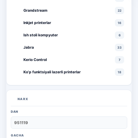
Grandstream
22
Inkjet printerlar
16
Ish stoli kompyuter
6
Jabra
33
Kerio Control
7
Ko'p funktsiyali lazerli printerlar
18
Ko'p funktsiyali rangli lazerli printerlar
10
Lazerli printerlar
16
NARX
Monitorlar
20
DAN
Monobloklar
18
Noutbuklar
71
GACHA