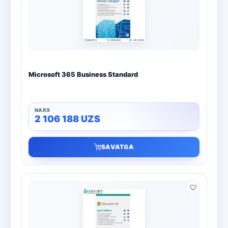
Boshqa dasturlar
10
Bitdefender
8
ESET
7
Microsoft 365 Business Standard
Avast
5
PRO32
4
2 106 188
UZS
Dr.Web
4
SAVATGA
Jivo
3
Onlayn kinoteatr IVI
3