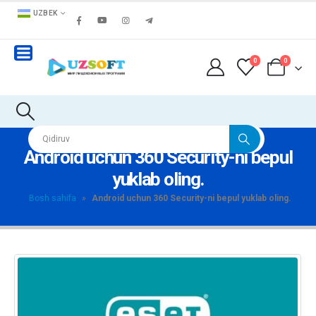
UZBEK
0
0
Android uchun 360 Security-ni bepul
yuklab oling.
Bosh sahifa
»
Android uchun 360 Security-ni bepul yuklab oling.