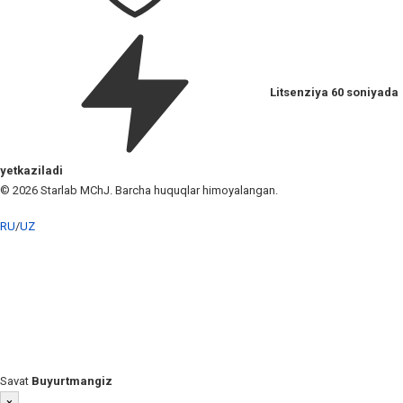
Litsenziya 60 soniyada
yetkaziladi
© 2026 Starlab MChJ. Barcha huquqlar himoyalangan.
RU
/
UZ
Savat
Buyurtmangiz
×