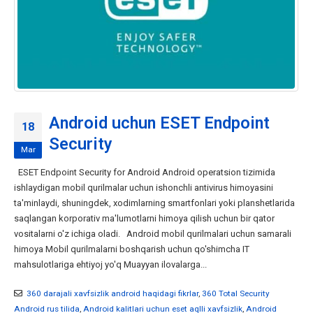
Android uchun ESET Endpoint
18
Security
Mar
ESET Endpoint Security for Android Android operatsion tizimida
ishlaydigan mobil qurilmalar uchun ishonchli antivirus himoyasini
ta'minlaydi, shuningdek, xodimlarning smartfonlari yoki planshetlarida
saqlangan korporativ ma'lumotlarni himoya qilish uchun bir qator
vositalarni o'z ichiga oladi. Android mobil qurilmalari uchun samarali
himoya Mobil qurilmalarni boshqarish uchun qo'shimcha IT
mahsulotlariga ehtiyoj yo'q Muayyan ilovalarga...
360 darajali xavfsizlik android haqidagi fikrlar
,
360 Total Security
Android rus tilida
,
Android kalitlari uchun eset aqlli xavfsizlik
,
Android