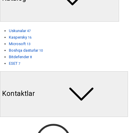
Uskunalar
47
Kaspersky
16
Microsoft
13
Boshqa dasturlar
10
Bitdefender
8
ESET
7
Kontaktlar