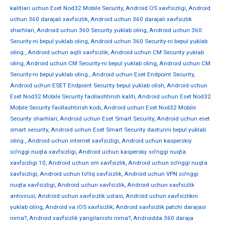
kalitlari uchun Eset Nod32 Mobile Security
,
Android OS xavfsizligi
,
Android
uchun 360 darajali xavfsizlik
,
Android uchun 360 darajali xavfsizlik
sharhlari
,
Android uchun 360 Security yuklab oling
,
Android uchun 360
Security-ni bepul yuklab oling
,
Android uchun 360 Security-ni bepul yuklab
oling.
,
Android uchun aqlli xavfsizlik
,
Android uchun CM Security yuklab
oling
,
Android uchun CM Security-ni bepul yuklab oling
,
Android uchun CM
Security-ni bepul yuklab oling.
,
Android uchun Eset Endpoint Security
,
Android uchun ESET Endpoint Security bepul yuklab olish
,
Android uchun
Eset Nod32 Mobile Security faollashtirish kaliti
,
Android uchun Eset Nod32
Mobile Security faollashtirish kodi
,
Android uchun Eset Nod32 Mobile
Security sharhlari
,
Android uchun Eset Smart Security
,
Android uchun eset
smart security
,
Android uchun Eset Smart Security dasturini bepul yuklab
oling.
,
Android uchun internet xavfsizligi
,
Android uchun kasperskiy
so'nggi nuqta xavfsizligi
,
Android uchun kaspersky so'nggi nuqta
xavfsizligi 10
,
Android uchun sm xavfsizlik
,
Android uchun so'nggi nuqta
xavfsizligi
,
Android uchun to'liq xavfsizlik
,
Android uchun VPN so'nggi
nuqta xavfsizligi
,
Android uchun xavfsizlik
,
Android uchun xavfsizlik
antivirusi
,
Android uchun xavfsizlik ustasi
,
Android uchun xavfsizlikni
yuklab oling
,
Android va iOS xavfsizlik
,
Android xavfsizlik patchi darajasi
nima?
,
Android xavfsizlik yangilanishi nima?
,
Androidda 360 daraja