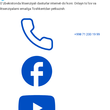
Oʻzbekistonda litsenziyali dasturlar internet-doʻkoni. Onlayn toʻlov va
litsenziyalarni emailga Toshkentdan yetkazish.
+998 71 200 19 99