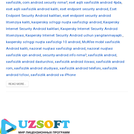
xavfsizlik
,
com.android.security nima?
,
eset aqlli xavfsizlik android 4pda
,
eset aqlli xavfsizlik android kaliti
,
eset endpoint security android
,
Eset
Endpoint Security Android kalitlari
,
eset endpoint security android
litsenziya kaliti
,
kasperskiy so'nggi nuqta xavfsizligi android
,
Kaspersky
Internet Security Android kalitlari
,
Kaspersky Internet Security Android
litsenziyasi
,
Kaspersky Internet Security Android uchun yangilanmayapti.
,
kaspersky so'nggi nuqta xavfsizligi 10 android
,
McAfee mobil xavfsizlik
Android kaliti
,
nazorat nuqtasi xavfsizligi android
,
nazorat nuqtasi
xavfsizlik vpn android
,
security-android.info nima?
,
xavfsizlik android
,
xavfsizlik android dasturchisi
,
xavfsizlik android ilovasi
,
xavfsizlik android
rom
,
xavfsizlik android studiyasi
,
xavfsizlik android telefoni
,
xavfsizlik
android to'lovi
,
xavfsizlik android va iPhone
READ MORE...