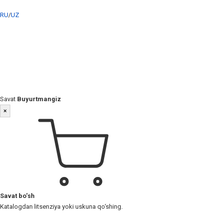
RU
/
UZ
Savat
Buyurtmangiz
×
Savat bo‘sh
Katalogdan litsenziya yoki uskuna qo‘shing.