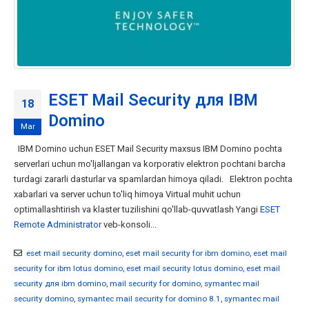
ESET Mail Security для IBM
18
Domino
Mar
IBM Domino uchun ESET Mail Security maxsus IBM Domino pochta
serverlari uchun mo'ljallangan va korporativ elektron pochtani barcha
turdagi zararli dasturlar va spamlardan himoya qiladi. Elektron pochta
xabarlari va server uchun to'liq himoya Virtual muhit uchun
optimallashtirish va klaster tuzilishini qo'llab-quvvatlash Yangi
ESET
Remote Administrator
veb-konsoli...
eset mail security domino
,
eset mail security for ibm domino
,
eset mail
security for ibm lotus domino
,
eset mail security lotus domino
,
eset mail
security для ibm domino
,
mail security for domino
,
symantec mail
security domino
,
symantec mail security for domino 8.1
,
symantec mail