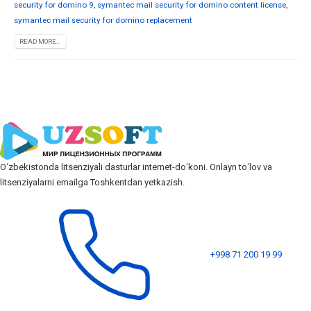
security for domino 9
,
symantec mail security for domino content license
,
symantec mail security for domino replacement
READ MORE...
Oʻzbekistonda litsenziyali dasturlar internet-doʻkoni. Onlayn toʻlov va
litsenziyalarni emailga Toshkentdan yetkazish.
+998 71 200 19 99