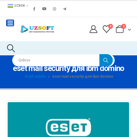
UZBEK
0
0
eset mail security для ibm domino
Bosh sahifa
»
eset mail security для ibm domino