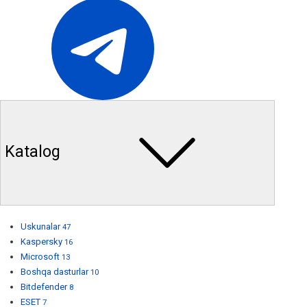
Katalog
Uskunalar
47
Kaspersky
16
Microsoft
13
Boshqa dasturlar
10
Bitdefender
8
ESET
7