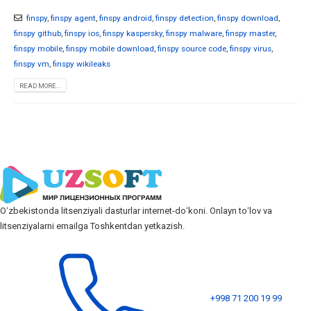
finspy
,
finspy agent
,
finspy android
,
finspy detection
,
finspy download
,
finspy github
,
finspy ios
,
finspy kaspersky
,
finspy malware
,
finspy master
,
finspy mobile
,
finspy mobile download
,
finspy source code
,
finspy virus
,
finspy vm
,
finspy wikileaks
READ MORE...
Oʻzbekistonda litsenziyali dasturlar internet-doʻkoni. Onlayn toʻlov va
litsenziyalarni emailga Toshkentdan yetkazish.
+998 71 200 19 99