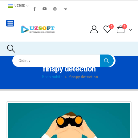
UZBEK
0
0
finspy detection
Bosh sahifa
»
finspy detection