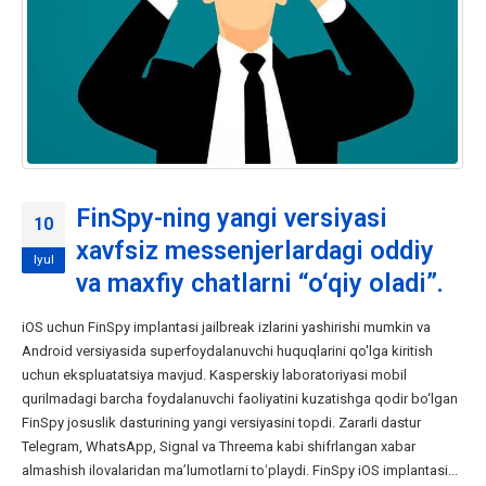
FinSpy-ning yangi versiyasi
10
xavfsiz messenjerlardagi oddiy
Iyul
va maxfiy chatlarni “o‘qiy oladi”.
iOS uchun FinSpy implantasi jailbreak izlarini yashirishi mumkin va
Android versiyasida superfoydalanuvchi huquqlarini qo'lga kiritish
uchun ekspluatatsiya mavjud. Kasperskiy laboratoriyasi mobil
qurilmadagi barcha foydalanuvchi faoliyatini kuzatishga qodir bo‘lgan
FinSpy josuslik dasturining yangi versiyasini topdi. Zararli dastur
Telegram, WhatsApp, Signal va Threema kabi shifrlangan xabar
almashish ilovalaridan maʼlumotlarni toʻplaydi. FinSpy iOS implantasi...