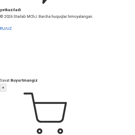
yetkaziladi
© 2026 Starlab MChJ. Barcha huquqlar himoyalangan.
RU
/
UZ
Savat
Buyurtmangiz
×