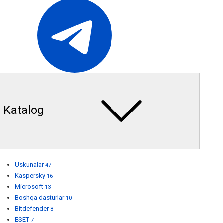
Katalog
Uskunalar
47
Kaspersky
16
Microsoft
13
Boshqa dasturlar
10
Bitdefender
8
ESET
7