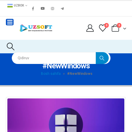
UZBEK
0
0
#NewWindows
Bosh sahifa
»
#NewWindows