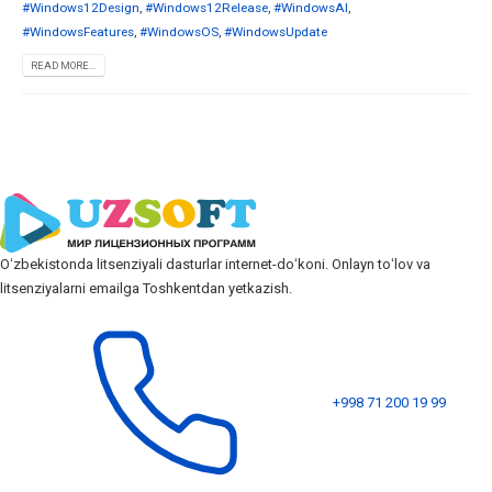
#Windows12Design
,
#Windows12Release
,
#WindowsAI
,
#WindowsFeatures
,
#WindowsOS
,
#WindowsUpdate
READ MORE...
Oʻzbekistonda litsenziyali dasturlar internet-doʻkoni. Onlayn toʻlov va
litsenziyalarni emailga Toshkentdan yetkazish.
+998 71 200 19 99