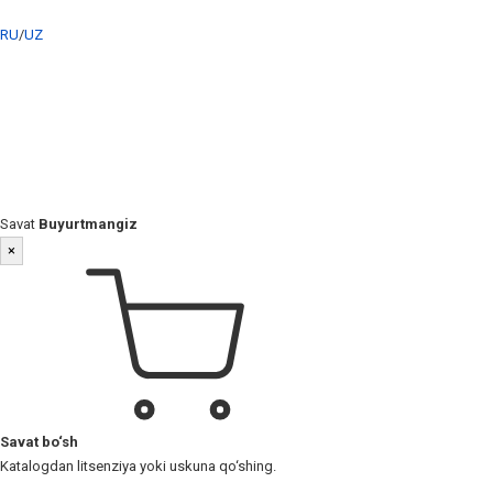
RU
/
UZ
Savat
Buyurtmangiz
×
Savat bo‘sh
Katalogdan litsenziya yoki uskuna qo‘shing.