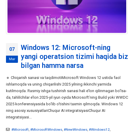
Windows 12: Microsoft-ning
07
yangi operatsion tizimi haqida biz
Mar
bilgan hamma narsa
🔹 Chiqarish sanasi va taqdimotiMicrosoft Windows 12 ustida faol
ishlamoqda va uning chiqarilishi 2025 yilning ikkinchi yarmida
kutilmoqda. Rasmiy ishga tushirish sanasi hali e’lon qilinmagan bo‘lsa-
da, tahlilchilar e’lon 2025-yil iyun oyida Microsoft’ning Build yoki WWDC
2025 konferensiyasida bo‘lib o‘tishini taxmin qilmoqda. Windows 12
ning asosiy xususiyatlariChuqur AI integratsiyasiChuqur AI
integratsiyasi...
#Microsoft
,
#MicrosoftWindows
,
#NewWindows
,
#Windows12
,