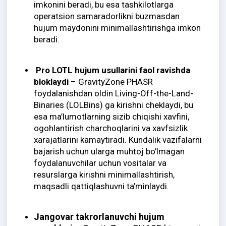
imkonini beradi, bu esa tashkilotlarga
operatsion samaradorlikni buzmasdan
hujum maydonini minimallashtirishga imkon
beradi.
Pro LOTL hujum usullarini faol ravishda
bloklaydi
– GravityZone PHASR
foydalanishdan oldin Living-Off-the-Land-
Binaries (LOLBins) ga kirishni cheklaydi, bu
esa ma’lumotlarning sizib chiqishi xavfini,
ogohlantirish charchoqlarini va xavfsizlik
xarajatlarini kamaytiradi. Kundalik vazifalarni
bajarish uchun ularga muhtoj bo’lmagan
foydalanuvchilar uchun vositalar va
resurslarga kirishni minimallashtirish,
maqsadli qattiqlashuvni ta’minlaydi.
Jangovar takrorlanuvchi hujum