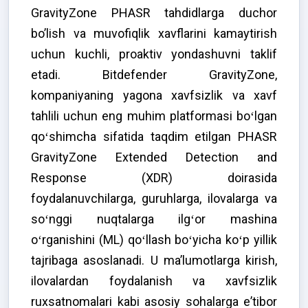
GravityZone PHASR tahdidlarga duchor
bo’lish va muvofiqlik xavflarini kamaytirish
uchun kuchli, proaktiv yondashuvni taklif
etadi. Bitdefender GravityZone,
kompaniyaning yagona xavfsizlik va xavf
tahlili uchun eng muhim platformasi boʻlgan
qoʻshimcha sifatida taqdim etilgan PHASR
GravityZone Extended Detection and
Response (XDR) doirasida
foydalanuvchilarga, guruhlarga, ilovalarga va
soʻnggi nuqtalarga ilgʻor mashina
oʻrganishini (ML) qoʻllash boʻyicha koʻp yillik
tajribaga asoslanadi. U maʼlumotlarga kirish,
ilovalardan foydalanish va xavfsizlik
ruxsatnomalari kabi asosiy sohalarga eʼtibor