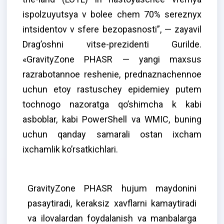
ispolzuyutsya v bolee chem 70% sereznyx
intsidentov v sfere bezopasnosti”, — zayavil
Drag’oshni vitse-prezidenti Gurilde.
«GravityZone PHASR — yangi maxsus
razrabotannoe reshenie, prednaznachennoe
uchun etoy rastuschey epidemiey putem
tochnogo nazoratga qo’shimcha k kabi
asboblar, kabi PowerShell va WMIC, buning
uchun qanday samarali ostan ixcham
ixchamlik ko’rsatkichlari.
GravityZone PHASR hujum maydonini
pasaytiradi, keraksiz xavflarni kamaytiradi
va ilovalardan foydalanish va manbalarga