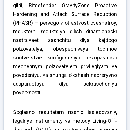
qildi, Bitdefender GravityZone Proactive
Hardening and Attack Surface Reduction
(PHASR) – pervogo v otrastvostroveshstroy,
reduktorni reduktsiya qilish dinamicheski
nastraivaet zashchitu dlya kajdogo
polzovatelya, obespechivaya tochnoe
sootvetstvie konfiguratsiya bezopasnosti
mechennym polzovatelem privilegiyam va
povedeniyu, va shunga o’xshash nepreryvno
adaptiruetsya dlya sokrascheniya
poverxnosti.
Soglasno resultatam nashix issledovaniy,
legalnye instrumenty va metody Living-Off-
the-land (LOTL) in nastoyaschee vremya