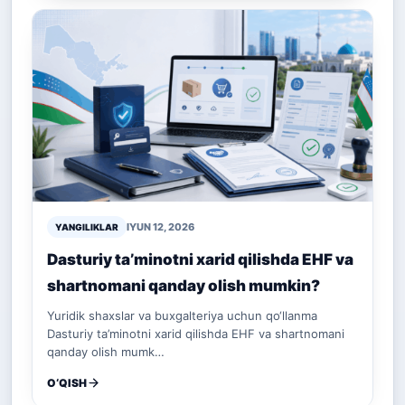
IYUN 12, 2026
YANGILIKLAR
Dasturiy ta’minotni xarid qilishda EHF va
shartnomani qanday olish mumkin?
Yuridik shaxslar va buxgalteriya uchun qo‘llanma
Dasturiy ta’minotni xarid qilishda EHF va shartnomani
qanday olish mumk…
O‘QISH