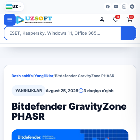
UZ
0
0
Bosh sahifa
/
Yangiliklar
/
Bitdefender GravityZone PHASR
YANGILIKLAR
Avgust 25, 2025
3 daqiqa o‘qish
Bitdefender GravityZone
PHASR