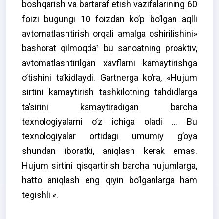
boshqarish va bartaraf etish vazifalarining 60
foizi bugungi 10 foizdan ko’p bo’lgan aqlli
avtomatlashtirish orqali amalga oshirilishini»
bashorat qilmoqda¹ bu sanoatning proaktiv,
avtomatlashtirilgan xavflarni kamaytirishga
o’tishini ta’kidlaydi. Gartnerga ko’ra, «Hujum
sirtini kamaytirish tashkilotning tahdidlarga
ta’sirini kamaytiradigan barcha
texnologiyalarni o’z ichiga oladi … Bu
texnologiyalar ortidagi umumiy g’oya
shundan iboratki, aniqlash kerak emas.
Hujum sirtini qisqartirish barcha hujumlarga,
hatto aniqlash eng qiyin bo’lganlarga ham
tegishli «.