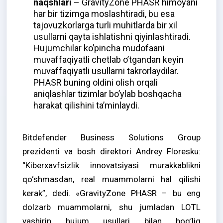
naqshlari
– GravityZone PHASR himoyani
har bir tizimga moslashtiradi, bu esa
tajovuzkorlarga turli muhitlarda bir xil
usullarni qayta ishlatishni qiyinlashtiradi.
Hujumchilar ko’pincha mudofaani
muvaffaqiyatli chetlab o’tgandan keyin
muvaffaqiyatli usullarni takrorlaydilar.
PHASR buning oldini olish orqali
aniqlashlar tizimlar bo’ylab boshqacha
harakat qilishini ta’minlaydi.
Bitdefender Business Solutions Group
prezidenti va bosh direktori Andrey Floresku:
“Kiberxavfsizlik innovatsiyasi murakkablikni
qo‘shmasdan, real muammolarni hal qilishi
kerak”, dedi. «GravityZone PHASR – bu eng
dolzarb muammolarni, shu jumladan LOTL
yashirin hujum usullari bilan bog’liq