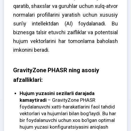
qaratib, shaxslar va guruhlar uchun xulq-atvor
normalari profillarini yaratish uchun xususiy
sunʼiy intellektdan (AI) foydalanadi. Bu
biznesga ta’sir etuvchi zaifliklar va potentsial
hujum vektorlarini har tomonlama baholash
imkonini beradi.
GravityZone PHASR ning asosiy
afzalliklari:
Hujum yuzasini sezilarli darajada
kamaytiradi
– GravityZone PHASR
foydalanuvchi xatti-harakatlarini faol tahdid
vektorlari va hujumlari bilan bog’laydi. Bu har
bir foydalanuvchi uchun xos bo’lgan optimal
hujum yuzasi konfiguratsiyasini aniqlash