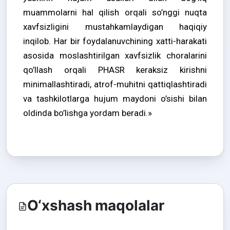
muammolarni hal qilish orqali so’nggi nuqta
xavfsizligini mustahkamlaydigan haqiqiy
inqilob. Har bir foydalanuvchining xatti-harakati
asosida moslashtirilgan xavfsizlik choralarini
qo’llash orqali PHASR keraksiz kirishni
minimallashtiradi, atrof-muhitni qattiqlashtiradi
va tashkilotlarga hujum maydoni o’sishi bilan
oldinda bo’lishga yordam beradi.»
O‘xshash maqolalar