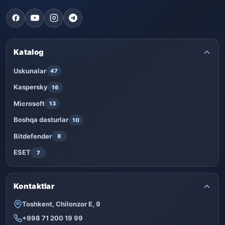
Katalog
Uskunalar
47
Kaspersky
16
Microsoft
13
Boshqa dasturlar
10
Bitdefender
8
ESET
7
Kontaktlar
Toshkent, Chilonzor E, 9
+998 71 200 19 99