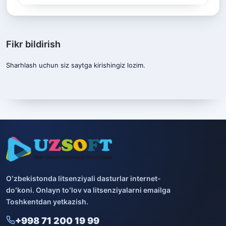
Fikr bildirish
Sharhlash uchun siz
saytga kirishingiz
lozim.
Oʻzbekistonda litsenziyali dasturlar internet-
doʻkoni. Onlayn toʻlov va litsenziyalarni emailga
Toshkentdan yetkazish.
+998 71 200 19 99