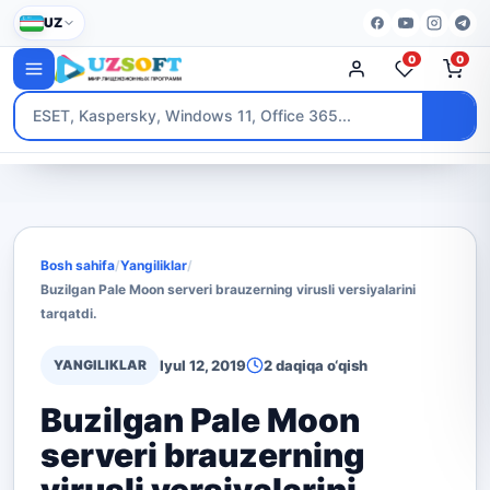
UZ
0
0
Bosh sahifa
/
Yangiliklar
/
Buzilgan Pale Moon serveri brauzerning virusli versiyalarini
tarqatdi.
YANGILIKLAR
Iyul 12, 2019
2 daqiqa o‘qish
Buzilgan Pale Moon
serveri brauzerning