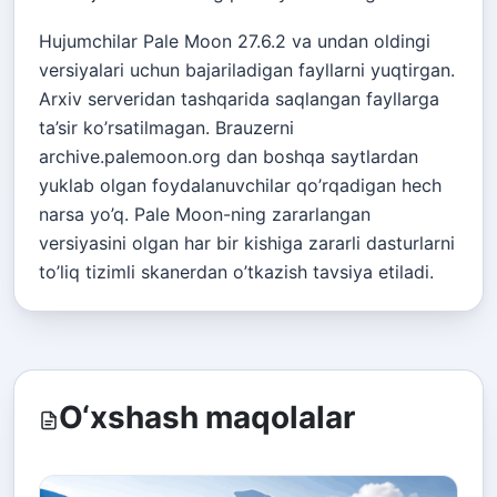
Hujumchilar Pale Moon 27.6.2 va undan oldingi
versiyalari uchun bajariladigan fayllarni yuqtirgan.
Arxiv serveridan tashqarida saqlangan fayllarga
ta’sir ko’rsatilmagan. Brauzerni
archive.palemoon.org dan boshqa saytlardan
yuklab olgan foydalanuvchilar qo’rqadigan hech
narsa yo’q. Pale Moon-ning zararlangan
versiyasini olgan har bir kishiga zararli dasturlarni
to’liq tizimli skanerdan o’tkazish tavsiya etiladi.
O‘xshash maqolalar