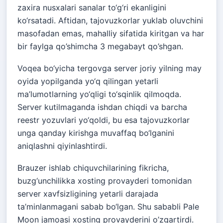
zaxira nusxalari sanalar to‘g‘ri ekanligini
ko‘rsatadi. Aftidan, tajovuzkorlar yuklab oluvchini
masofadan emas, mahalliy sifatida kiritgan va har
bir faylga qo’shimcha 3 megabayt qo’shgan.
Voqea bo‘yicha tergovga server joriy yilning may
oyida yopilganda yo‘q qilingan yetarli
ma’lumotlarning yo‘qligi to‘sqinlik qilmoqda.
Server kutilmaganda ishdan chiqdi va barcha
reestr yozuvlari yo‘qoldi, bu esa tajovuzkorlar
unga qanday kirishga muvaffaq bo‘lganini
aniqlashni qiyinlashtirdi.
Brauzer ishlab chiquvchilarining fikricha,
buzg‘unchilikka xosting provayderi tomonidan
server xavfsizligining yetarli darajada
ta’minlanmagani sabab bo‘lgan. Shu sababli Pale
Moon jamoasi xosting provayderini o’zgartirdi.