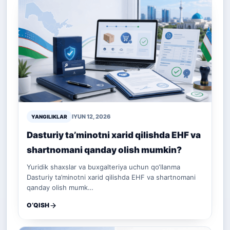
IYUN 12, 2026
YANGILIKLAR
Dasturiy ta’minotni xarid qilishda EHF va
shartnomani qanday olish mumkin?
Yuridik shaxslar va buxgalteriya uchun qo‘llanma
Dasturiy ta’minotni xarid qilishda EHF va shartnomani
qanday olish mumk…
O‘QISH