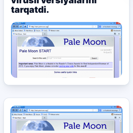
virusli versiyalarini
tarqatdi.