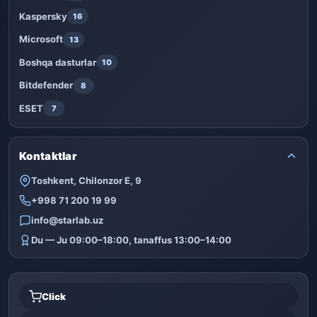
Kaspersky
16
Microsoft
13
Boshqa dasturlar
10
Bitdefender
8
ESET
7
Kontaktlar
Toshkent, Chilonzor E, 9
+998 71 200 19 99
info@starlab.uz
Du — Ju 09:00–18:00, tanaffus 13:00–14:00
Click