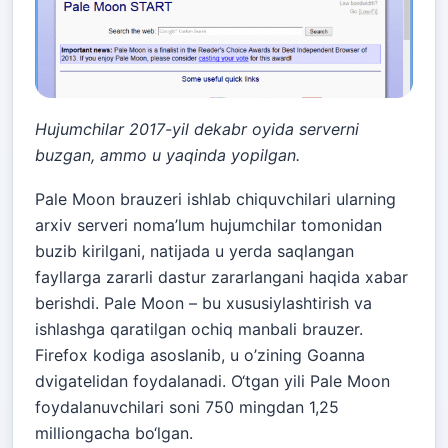
Hujumchilar 2017-yil dekabr oyida serverni
buzgan, ammo u yaqinda yopilgan.
Pale Moon brauzeri ishlab chiquvchilari ularning
arxiv serveri noma’lum hujumchilar tomonidan
buzib kirilgani, natijada u yerda saqlangan
fayllarga zararli dastur zararlangani haqida xabar
berishdi. Pale Moon – bu xususiylashtirish va
ishlashga qaratilgan ochiq manbali brauzer.
Firefox kodiga asoslanib, u o’zining Goanna
dvigatelidan foydalanadi. O‘tgan yili Pale Moon
foydalanuvchilari soni 750 mingdan 1,25
milliongacha bo‘lgan.