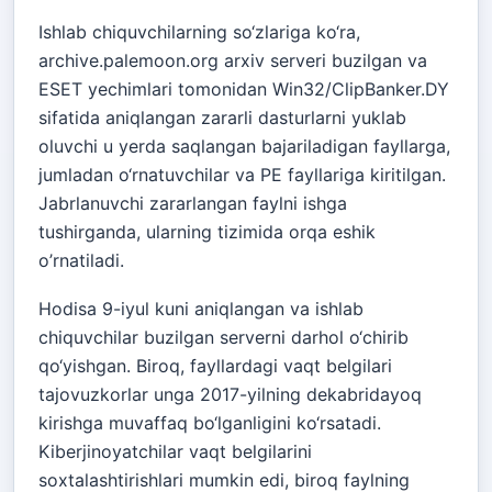
Ishlab chiquvchilarning so‘zlariga ko‘ra,
archive.palemoon.org arxiv serveri buzilgan va
ESET yechimlari tomonidan Win32/ClipBanker.DY
sifatida aniqlangan zararli dasturlarni yuklab
oluvchi u yerda saqlangan bajariladigan fayllarga,
jumladan o‘rnatuvchilar va PE fayllariga kiritilgan.
Jabrlanuvchi zararlangan faylni ishga
tushirganda, ularning tizimida orqa eshik
o’rnatiladi.
Hodisa 9-iyul kuni aniqlangan va ishlab
chiquvchilar buzilgan serverni darhol o‘chirib
qo‘yishgan. Biroq, fayllardagi vaqt belgilari
tajovuzkorlar unga 2017-yilning dekabridayoq
kirishga muvaffaq bo‘lganligini ko‘rsatadi.
Kiberjinoyatchilar vaqt belgilarini
soxtalashtirishlari mumkin edi, biroq faylning