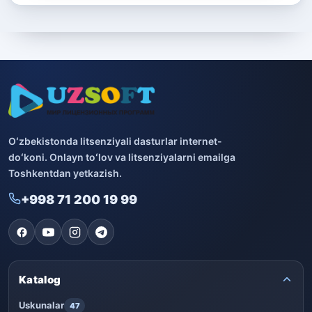
Oʻzbekistonda litsenziyali dasturlar internet-
doʻkoni. Onlayn toʻlov va litsenziyalarni emailga
Toshkentdan yetkazish.
+998 71 200 19 99
Katalog
Uskunalar
47