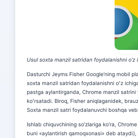
Usul soxta manzil satridan foydalanishni o’z i
Dasturchi Jeyms Fisher Google’ning mobil pla
soxta manzil satridan foydalanishni oʻz ichig
pastga aylantirganda, Chrome manzil satrini
koʻrsatadi. Biroq, Fisher aniqlaganidek, brau
Soxta manzil satri foydalanuvchi boshqa v
Ishlab chiquvchining so’zlariga ko’ra, Chrome 
buni «aylantirish qamoqxonasi» deb ataydi), 