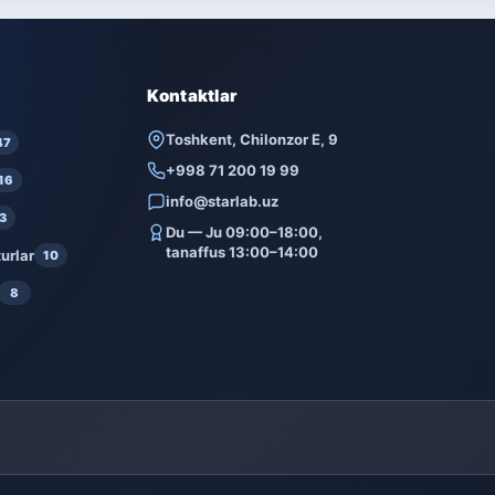
Kontaktlar
Toshkent, Chilonzor E, 9
47
+998 71 200 19 99
16
info@starlab.uz
3
Du — Ju 09:00–18:00,
tanaffus 13:00–14:00
urlar
10
8