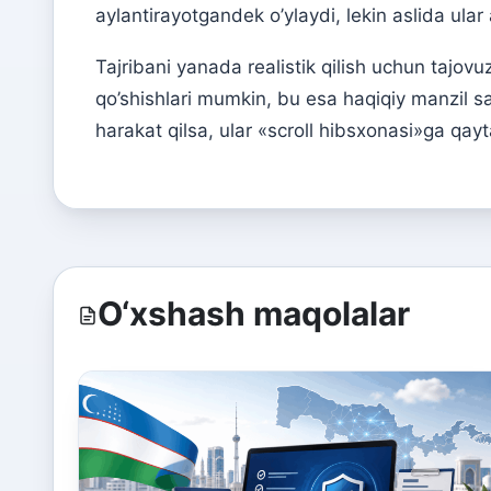
aylantirayotgandek o’ylaydi, lekin aslida ula
Tajribani yanada realistik qilish uchun tajovu
qo’shishlari mumkin, bu esa haqiqiy manzil sat
harakat qilsa, ular «scroll hibsxonasi»ga qayt
O‘xshash maqolalar