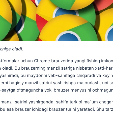
chiga oladi.
tformalar uchun Chrome brauzerida yangi fishing imkoniya
a oladi. Bu brauzerning manzil satriga nisbatan xatti-har
 yashiradi, bu maydonni veb-sahifaga chiqaradi va keyin
zerni haqiqiy manzil satrini yashirishga majburlash, uni 
eb-saytga oʻtmaguncha yoki brauzer menyusini ochmagu
manzil satrini yashirganda, sahifa tarkibi ma’lum chegara
bu esa brauzer ichidagi brauzer turini yaratadi. Shu tar