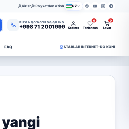
Kirish
Ro‘yxatdan o‘tish
UZ
0
0
BIZGA QO‘NG‘IROQ QILING
+998 71 2001999
Kabinet
Tanlangan
Savat
FAQ
STARLAB INTERNET-DO‘KONI
 yangi