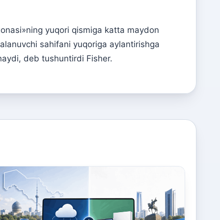
hibsxonasi»ning yuqori qismiga katta maydon
dalanuvchi sahifani yuqoriga aylantirishga
haydi, deb tushuntirdi Fisher.