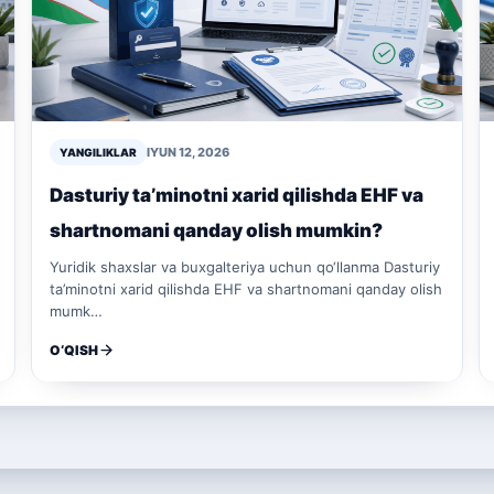
IYUN 12, 2026
YANGILIKLAR
Dasturiy ta’minotni xarid qilishda EHF va
shartnomani qanday olish mumkin?
Yuridik shaxslar va buxgalteriya uchun qo‘llanma Dasturiy
ta’minotni xarid qilishda EHF va shartnomani qanday olish
mumk…
O‘QISH