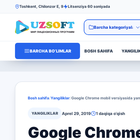
Toshkent, Chilonzor E, 9
Litsenziya 60 soniyada
BARCHA BO‘LIMLAR
BOSH SAHIFA
YANGILI
Bosh sahifa
/
Yangiliklar
/
Google Chrome mobil versiyasida yan
YANGILIKLAR
Aprel 29, 2019
1 daqiqa o‘qish
Google Chrome 