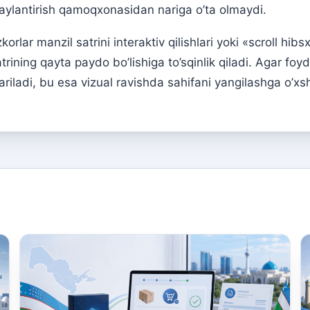
r aylantirish qamoqxonasidan nariga o’ta olmaydi.
zkorlar manzil satrini interaktiv qilishlari yoki «scroll 
rining qayta paydo bo’lishiga to’sqinlik qiladi. Agar foy
ariladi, bu esa vizual ravishda sahifani yangilashga o’xs