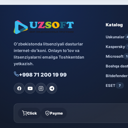
Katalog
Uskunalar
Oʻzbekistonda litsenziyali dasturlar
Kaspersky
internet-doʻkoni. Onlayn toʻlov va
Microsoft
1
litsenziyalarni emailga Toshkentdan
yetkazish.
Boshqa dast
+998 71 200 19 99
Bitdefender
ESET
7
Click
Payme