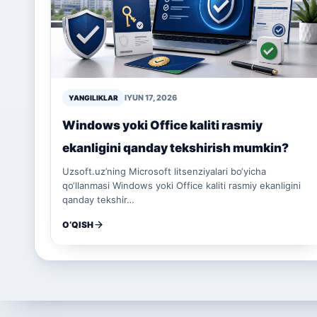
IYUN 17, 2026
YANGILIKLAR
Windows yoki Office kaliti rasmiy
ekanligini qanday tekshirish mumkin?
Uzsoft.uz’ning Microsoft litsenziyalari bo‘yicha
qo‘llanmasi Windows yoki Office kaliti rasmiy ekanligini
qanday tekshir…
O‘QISH