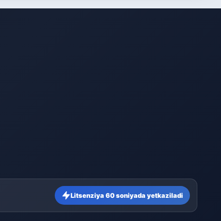
Litsenziya 60 soniyada yetkaziladi