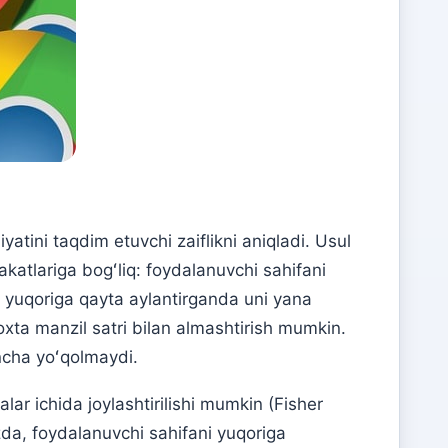
tini taqdim etuvchi zaiflikni aniqladi. Usul
akatlariga bogʻliq: foydalanuvchi sahifani
 yuqoriga qayta aylantirganda uni yana
soxta manzil satri bilan almashtirish mumkin.
ncha yoʻqolmaydi.
lar ichida joylashtirilishi mumkin (Fisher
zda, foydalanuvchi sahifani yuqoriga