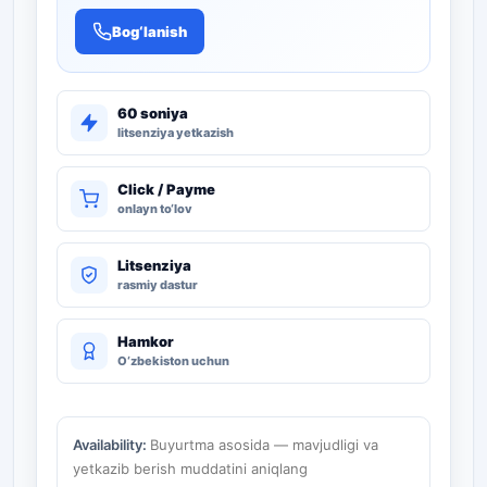
Bog‘lanish
60 soniya
litsenziya yetkazish
Click / Payme
onlayn to‘lov
Litsenziya
rasmiy dastur
Hamkor
O‘zbekiston uchun
Availability:
Buyurtma asosida — mavjudligi va
yetkazib berish muddatini aniqlang