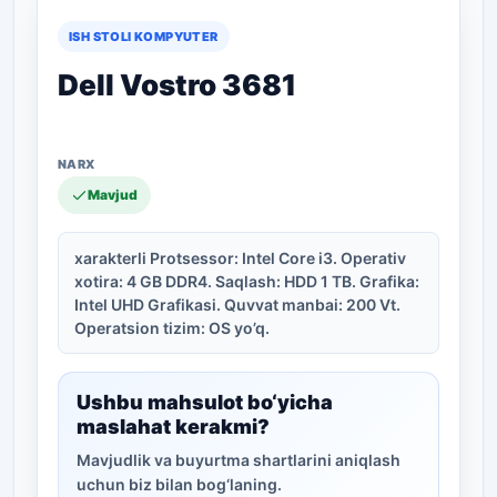
ISH STOLI KOMPYUTER
Dell Vostro 3681
Mavjud
xarakterli Protsessor: Intel Core i3. Operativ
xotira: 4 GB DDR4. Saqlash: HDD 1 TB. Grafika:
Intel UHD Grafikasi. Quvvat manbai: 200 Vt.
Operatsion tizim: OS yo’q.
Ushbu mahsulot bo‘yicha
maslahat kerakmi?
Mavjudlik va buyurtma shartlarini aniqlash
uchun biz bilan bog‘laning.