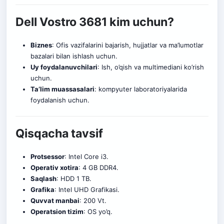
Dell Vostro 3681 kim uchun?
Biznes
: Ofis vazifalarini bajarish, hujjatlar va ma’lumotlar
bazalari bilan ishlash uchun.
Uy foydalanuvchilari
: Ish, o’qish va multimediani ko’rish
uchun.
Ta’lim muassasalari
: kompyuter laboratoriyalarida
foydalanish uchun.
Qisqacha tavsif
Protsessor
: Intel Core i3.
Operativ xotira
: 4 GB DDR4.
Saqlash
: HDD 1 TB.
Grafika
: Intel UHD Grafikasi.
Quvvat manbai
: 200 Vt.
Operatsion tizim
: OS yo’q.