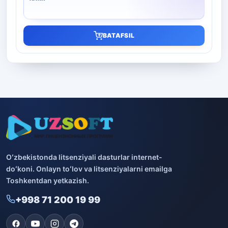
BATAFSIL
Oʻzbekistonda litsenziyali dasturlar internet-
doʻkoni. Onlayn toʻlov va litsenziyalarni emailga
Toshkentdan yetkazish.
+998 71 200 19 99