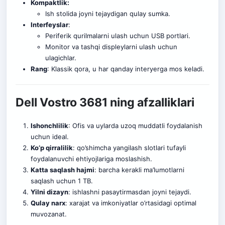
Kompaktlik:
Ish stolida joyni tejaydigan qulay sumka.
Interfeyslar
:
Periferik qurilmalarni ulash uchun USB portlari.
Monitor va tashqi displeylarni ulash uchun
ulagichlar.
Rang
: Klassik qora, u har qanday interyerga mos keladi.
Dell Vostro 3681 ning afzalliklari
Ishonchlilik
: Ofis va uylarda uzoq muddatli foydalanish
uchun ideal.
Ko’p qirralilik
: qo’shimcha yangilash slotlari tufayli
foydalanuvchi ehtiyojlariga moslashish.
Katta saqlash hajmi
: barcha kerakli ma’lumotlarni
saqlash uchun 1 TB.
Yilni dizayn
: ishlashni pasaytirmasdan joyni tejaydi.
Qulay narx
: xarajat va imkoniyatlar o’rtasidagi optimal
muvozanat.