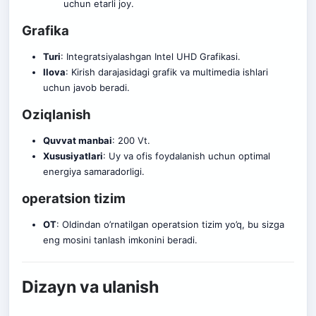
uchun etarli joy.
Grafika
Turi
: Integratsiyalashgan Intel UHD Grafikasi.
Ilova
: Kirish darajasidagi grafik va multimedia
i
shlari
uchun javob beradi.
Oziqlanish
Quvvat manbai
: 200 Vt.
Xususiyatlari
: Uy va ofis foydalanish uchun optimal
energiya samaradorligi.
operatsion tizim
OT
: Oldindan o’rnatilgan operatsion tizim yo’q, bu sizga
eng mosini tanlash imkonini beradi.
Dizayn va ulanish