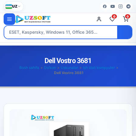
UZ
0
0
Dell Vostro 3681
Bosh sahifa
»
Do’kon
»
Uskunalar
»
Ish stoli kompyuter
»
Dell Vostro 3681