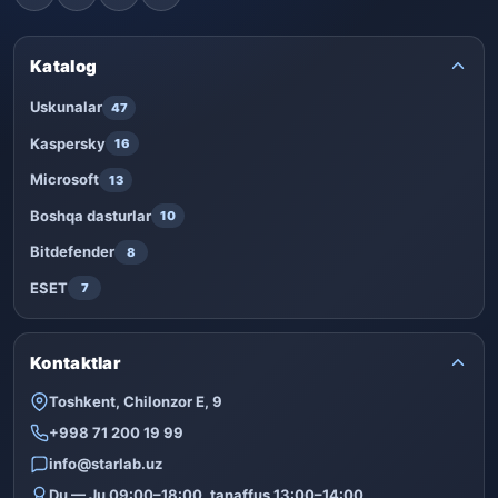
Katalog
Uskunalar
47
Kaspersky
16
Microsoft
13
Boshqa dasturlar
10
Bitdefender
8
ESET
7
Kontaktlar
Toshkent, Chilonzor E, 9
+998 71 200 19 99
info@starlab.uz
Du — Ju 09:00–18:00, tanaffus 13:00–14:00