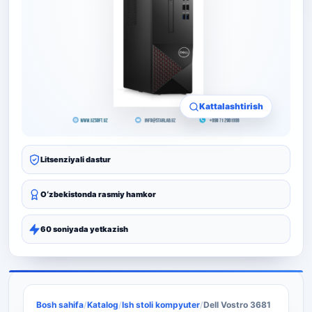
Kattalashtirish
Litsenziyali dastur
Oʻzbekistonda rasmiy hamkor
60 soniyada yetkazish
Bosh sahifa
/
Katalog
/
Ish stoli kompyuter
/
Dell Vostro 3681