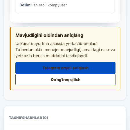
Bo'lim:
Ish stoli kompyuter
Mavjudligini oldindan aniqlang
Uskuna buyurtma asosida yetkazib beriladi.
To‘lovdan oldin menejer mavjudligi, amaldagi narx va
yetkazib berish muddatini tasdiqlaydi.
Telegram orqali aniqlash
Qo‘ng‘iroq qilish
TASNIF
SHARHLAR (0)