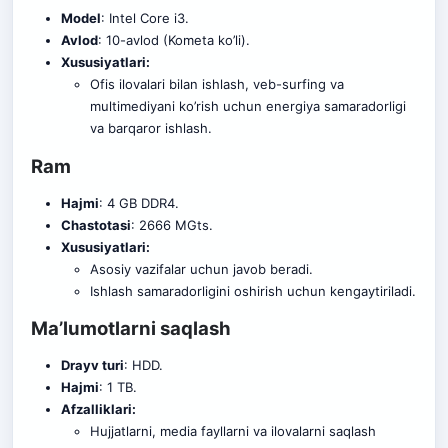
Model
: Intel Core i3.
Avlod
: 10-avlod (Kometa ko’li).
Xususiyatlari:
Ofis ilovalari bilan ishlash, veb-surfing va
multimediyani ko’rish uchun energiya samaradorligi
va ba
r
qaror ishlash.
Ram
Hajmi
: 4 GB DDR4.
Chastotasi
: 2666 MGts.
Xususiyatlari:
Asosiy vazifalar uchun javob beradi.
Ishlash samaradorligini oshirish uchun kengaytiriladi.
Ma’lumotlarni saqlash
Drayv turi
: HDD.
Hajmi
: 1 TB.
Afzalliklari:
Hujjatlarni, media fayllarni va ilovalarni saqlash