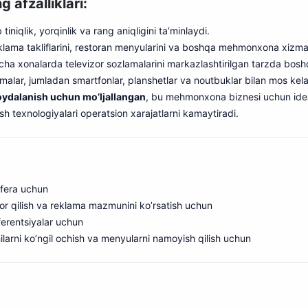
afzalliklari:
iniqlik, yorqinlik va rang aniqligini ta’minlaydi.
eklama takliflarini, restoran menyularini va boshqa mehmonxona xizmat
cha xonalarda televizor sozlamalarini markazlashtirilgan tarzda boshq
ilmalar, jumladan smartfonlar, planshetlar va noutbuklar bilan mos kela
foydalanish uchun mo’ljallangan
, bu mehmonxona biznesi uchun ideal
 texnologiyalari operatsion xarajatlarni kamaytiradi.
fera uchun
r qilish va reklama mazmunini ko’rsatish uchun
ferentsiyalar uchun
ilarni ko’ngil ochish va menyularni namoyish qilish uchun