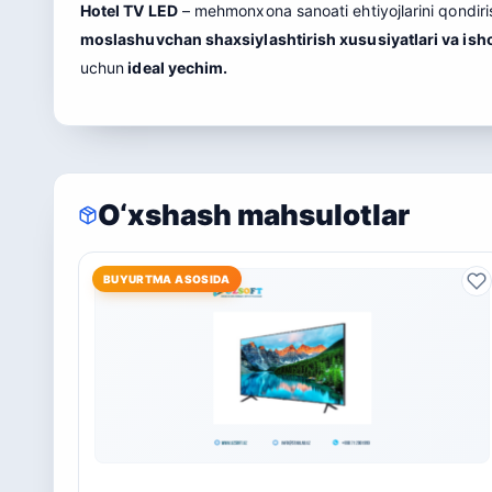
Hotel TV LED
– mehmonxona sanoati ehtiyojlarini qondiri
moslashuvchan shaxsiylashtirish xususiyatlari va isho
uchun
ideal yechim.
O‘xshash mahsulotlar
BUYURTMA ASOSIDA