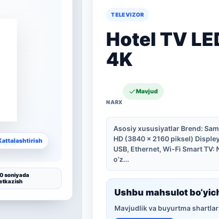
TELEVIZOR
Hotel TV LE
4K
Mavjud
Asosiy xususiyatlar Brend: Sam
HD (3840 × 2160 piksel) Displey
Kattalashtirish
USB, Ethernet, Wi-Fi Smart TV:
o’z...
0 soniyada
etkazish
Ushbu mahsulot bo‘yic
Mavjudlik va buyurtma shartlari