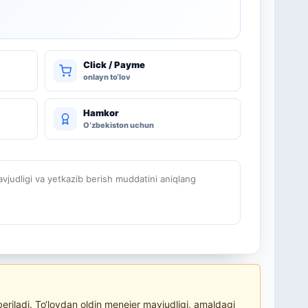
Click / Payme
onlayn to‘lov
Hamkor
O‘zbekiston uchun
judligi va yetkazib berish muddatini aniqlang
riladi. To‘lovdan oldin menejer mavjudligi, amaldagi