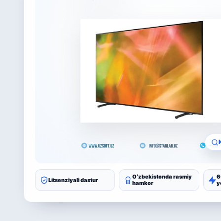
Oʻzbekistonda rasmiy
6
Litsenziyali dastur
hamkor
y