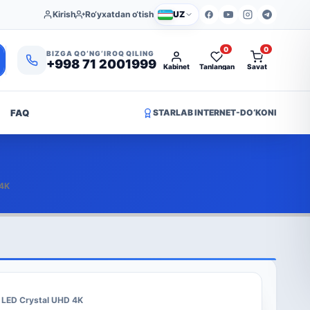
Kirish
Ro‘yxatdan o‘tish
UZ
0
0
BIZGA QO‘NG‘IROQ QILING
+998 71 2001999
Kabinet
Tanlangan
Savat
FAQ
STARLAB INTERNET-DO‘KONI
 4K
 LED Crystal UHD 4K