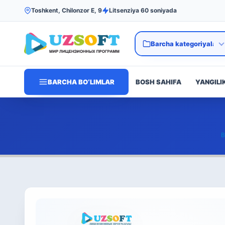
Toshkent, Chilonzor E, 9
Litsenziya 60 soniyada
BARCHA BO‘LIMLAR
BOSH SAHIFA
YANGILI
B