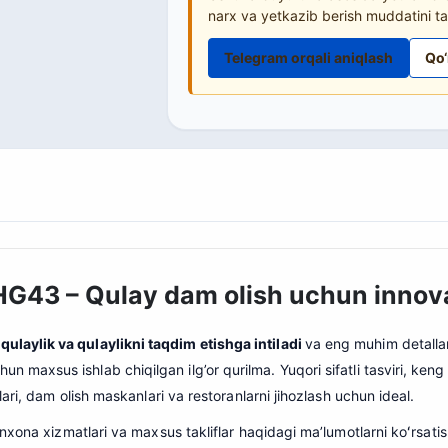
narx va yetkazib berish muddatini ta
Telegram orqali aniqlash
Qo‘
HG43 – Qulay dam olish uchun innov
ulaylik va qulaylikni taqdim etishga intiladi
va eng muhim detallard
maxsus ishlab chiqilgan ilg’or qurilma. Yuqori sifatli tasviri, keng 
ari, dam olish maskanlari va restoranlarni jihozlash uchun ideal.
nxona xizmatlari va maxsus takliflar haqidagi maʼlumotlarni koʻrsati