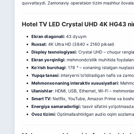
quvvatlaydi. Zamonaviy operatsion tizim mashhur ilovalar, 
Hotel TV LED Crystal UHD 4K HG43 nin
Ekran diagonali:
43 dyuym
Ruxsat:
4K Ultra HD (3840 × 2160 piksel)
Displey texnologiyasi:
Crystal UHD – chuqur ranglar
Ekran yorqinligi:
mehmondo’stlik muhitida foydalani
Ko’rish burchagi
: 178 ° – xonaning istalgan nuqtasi
Yupqa tanasi:
interyerni to’ldiradigan nafis va zam
Mehmonxonaning interaktiv xususiyatlari:
Mehmonx
Ulanishlar
: HDMI, USB, Ethernet, Wi-Fi – mehmonlar
Smart TV:
Netflix, YouTube, Am
a
zon Prime va boshqa
Energiya samaradorligi:
tasvir sifatini yo’qotmasda
Ovoz tizimi:
Optimallashtirilgan audio oqim sozlamal