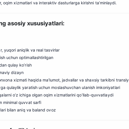
oqim xizmatlari va interaktiv dasturlarga kirishni ta’minlaydi.
g asosiy xususiyatlari:
, yuqori ani
q
lik va real tasvirlar
sh uchun optimallashtirilgan
dan qulay ko’rish
onaviy dizayn
ona xizmati haqida ma’lumot, jadvallar va shaxsiy tarkibni translya
ga qulaylik yaratish uchun moslashuvchan ulanish imkoniyatlari
larni o’z ichiga olgan oqim xizmatlarini qo’llab-quvvatlaydi
n minimal quvvat sarfi
ari bilan aniq va baland ovoz