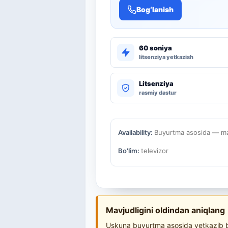
Bog‘lanish
60 soniya
litsenziya yetkazish
Litsenziya
rasmiy dastur
Availability:
Buyurtma asosida — mav
Bo'lim:
televizor
Mavjudligini oldindan aniqlang
Uskuna buyurtma asosida yetkazib be