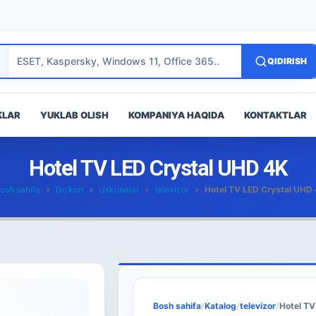
QIDIRISH
KLAR
YUKLAB OLISH
KOMPANIYA HAQIDA
KONTAKTLAR
Hotel TV LED Crystal UHD 4K
osh sahifa
»
Do’kon
»
Uskunalar
»
televizor
»
Hotel TV LED Crystal UHD
Bosh sahifa
/
Katalog
/
televizor
/
Hotel TV