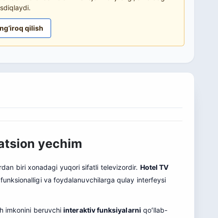
sdiqlaydi.
ng‘iroq qilish
atsion yechim
an biri xonadagi yuqori sifatli televizordir.
Hotel TV
funksionalligi va foydalanuvchilarga qulay interfeysi
sh imkonini beruvchi
interaktiv funksiyalarni
qoʻllab-