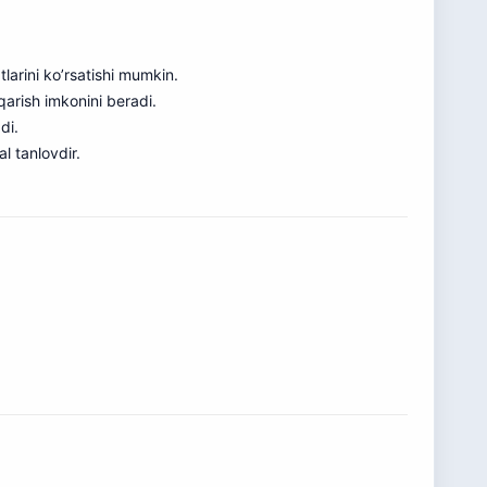
larini ko’rsatishi mumkin.
arish imkonini beradi.
di.
 tanlovdir.