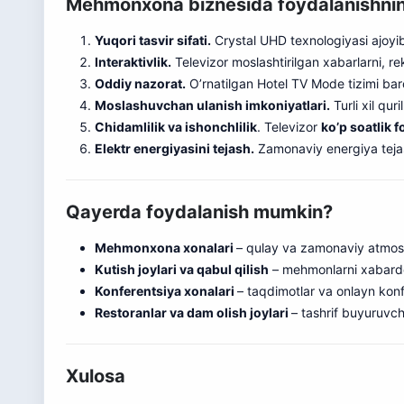
Mehmonxona biznesida foydalanishning 
Yuqori tasvir sifati.
Crystal UHD texnologiyasi ajoyib t
Interaktivlik.
Televizor moslashtirilgan xabarlarni, r
Oddiy nazorat.
O’rnatilgan Hotel TV Mode tizimi bar
Moslashuvchan ulanish imkoniyatlari.
Turli xil qur
Chidamlilik va ishonchlilik
. Televizor
ko’p soatlik 
Elektr energiyasini tejash.
Zamonaviy energiya tejash
Qayerda foydalanish mumkin?
Mehmonxona xonalari
– qulay va zamonaviy atmos
Kutish joylari va qabul qilish
– mehmonlarni xabardo
Konferentsiya xonalari
– taqdimotlar va onlayn kon
Restoranlar va dam olish joylari
– tashrif buyuruvch
Xulosa