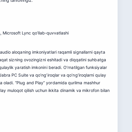
zning tanlovingiz.
 Microsoft Lync qo’llab-quvvatlashi
 audio aloqaning imkoniyatlari raqamli signallarni qayta
faqat sizning ovozingizni eshitadi va diqqatini suhbatga
laylik yaratish imkonini beradi. O’rnatilgan funksiyalar
 Jabra PC Suite va qo’ng’iroqlar va qo’ng’iroqlarni qulay
ga oladi. “Plug and Play” yordamida qurilma mashhur
lay muloqot qilish uchun ikkita dinamik va mikrofon bilan