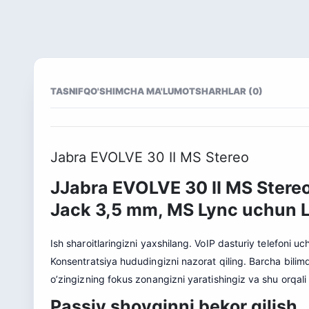
TASNIF
QO'SHIMCHA MA'LUMOT
SHARHLAR (0)
Jabra EVOLVE 30 II MS Stereo
JJabra EVOLVE 30 II MS Stereo
Jack 3,5 mm, MS Lync uchun Ly
Ish sharoitlaringizni yaxshilang. VoIP dasturiy telefoni u
Konsentratsiya hududingizni nazorat qiling. Barcha bilimd
o’zingizning fokus zonangizni yaratishingiz va shu orqali
Passiv shovqinni bekor qilish