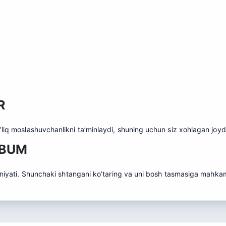
R
’liq moslashuvchanlikni ta’minlaydi, shuning uchun siz xohlagan joyd
N BUM
mkoniyati. Shunchaki shtangani ko’taring va uni bosh tasmasiga mahka