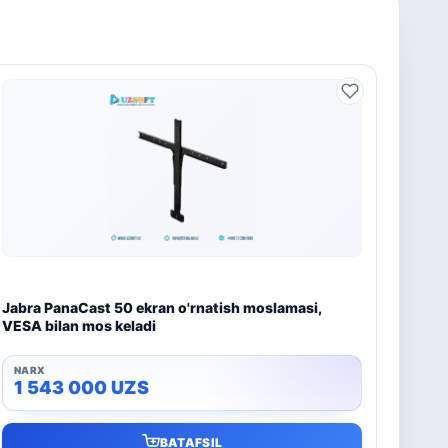
Jabra PanaCast 50 ekran o'rnatish moslamasi,
VESA bilan mos keladi
1 543 000
UZS
BATAFSIL