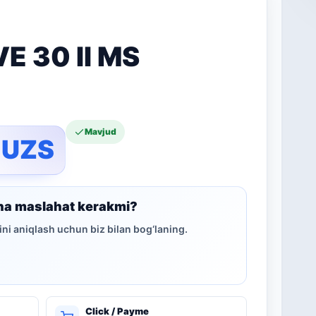
E 30 II MS
Mavjud
0
UZS
ha maslahat kerakmi?
ni aniqlash uchun biz bilan bog‘laning.
Click / Payme