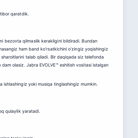
tibor qaratdik.
 bezovta qilmaslik kerakligini bildiradi. Bundan
lmasangiz ham band ko’rsatkichini o’zingiz yoqishingiz
aroitlarini talab qiladi. Bir daqiqada siz telefonda
b dam olasiz. Jabra EVOLVE™ eshitish vositasi istalgan
a ishlashingiz yoki musiqa tinglashingiz mumkin.
oq qulaylik yaratadi.