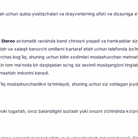
h uchun quloq yostiqchalari va drayverlarning sifati va dizayniga e’
 Stereo
avtomatik ravishda band chiroqni yoqadi va hamkasblar sizni
tish va xalaqit beruvchi omillarni bartaraf etish uchun telefonda bo’
rchas bog’liq, shuning uchun bilim xodimlari moslashuvchan mehnat sh
ekin tom ma’noda bir daqiqadan so’ng siz sevimli musiqangizni tingla
lmashish imkonini beradi.
’liq moslashuvchanlikni ta’minlaydi, shuning uchun siz xohlagan joyd
oki tugatish, ovoz balandligini sozlash yoki ovozni o’chirishda ko’pr