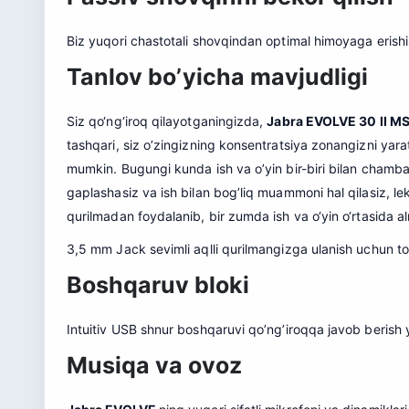
Biz yuqori chastotali shovqindan optimal himoyaga erishis
Tanlov bo’yicha mavjudligi
Siz qo‘ng‘iroq qilayotganingizda,
Jabra EVOLVE 30 II MS
tashqari, siz o’zingizning konsentratsiya zonangizni yara
mumkin. Bugungi kunda ish va o’yin bir-biri bilan chamba
gaplashasiz va ish bilan bog’liq muammoni hal qilasiz, l
qurilmadan foydalanib, bir zumda ish va o‘yin o‘rtasida a
3,5 mm Jack sevimli aqlli qurilmangizga ulanish uchun to
Boshqaruv bloki
Intuitiv USB shnur boshqaruvi qo’ng’iroqqa javob berish y
Musiqa va ovoz