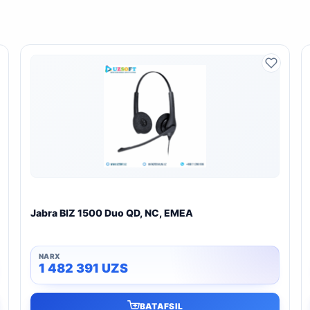
Jabra BIZ 1500 Duo QD, NC, EMEA
1 482 391
UZS
BATAFSIL