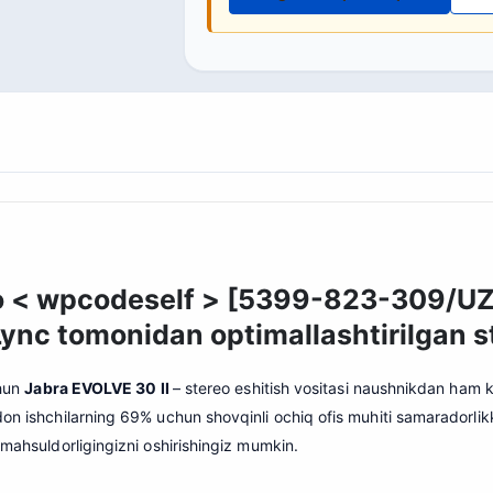
 < wpcodeself > [5399-823-309/UZ] 
nc tomonidan optimallashtirilgan st
chun
Jabra EVOLVE 30 II
– stereo eshitish vositasi naushnikdan ham ko
on ishchilarning 69% uchun shovqinli ochiq ofis muhiti samaradorlikka
 mahsuldorligingizni oshirishingiz mumkin.