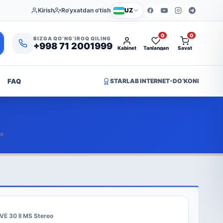
Kirish
Ro‘yxatdan o‘tish
UZ
0
0
BIZGA QO‘NG‘IROQ QILING
+998 71 2001999
Kabinet
Tanlangan
Savat
FAQ
STARLAB INTERNET-DO‘KONI
eo
VE 30 II MS Stereo