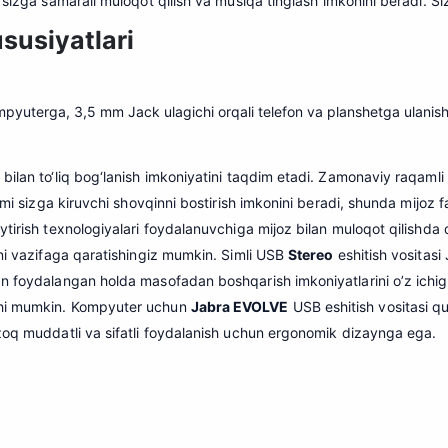
i sizga samarali muloqot qilish va musiqa tinglash imkonini beradi. Si
ususiyatlari
yuterga, 3,5 mm Jack ulagichi orqali telefon va planshetga ulanish,
 bilan to‘liq bog‘lanish imkoniyatini taqdim etadi. Zamonaviy raqamli
imi sizga kiruvchi shovqinni bostirish imkonini beradi, shunda mijoz 
tirish texnologiyalari foydalanuvchiga mijoz bilan muloqot qilishda qu
tni vazifaga qaratishingiz mumkin. Simli USB
Stereo
eshitish vositasi
an foydalangan holda masofadan boshqarish imkoniyatlarini o’z ichi
shi mumkin. Kompyuter uchun
Jabra EVOLVE
USB eshitish vositasi qu
uzoq muddatli va sifatli foydalanish uchun ergonomik dizaynga ega.