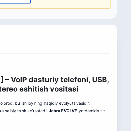
– VoIP dasturiy telefoni, USB,
ereo eshitish vositasi
’proq, bu ish joyining haqiqiy evolyutsiyasidir.
 salbiy ta’sir ko’rsatadi.
Jabra EVOLVE
yordamida siz