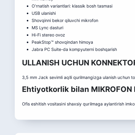
O’rnatish variantlari: klassik bosh tasmasi
USB ulanishi
Shovqinni bekor qiluvchi mikrofon
MS Lync dasturi
Hi-Fi stereo ovoz
PeakStop™ shovqindan himoya
Jabra PC Suite-da kompyuterni boshqarish
ULLANISH UCHUN KONNEKTO
3,5 mm Jack sevimli aqlli qurilmangizga ulanish uchun to
Ehtiyotkorlik bilan MIKROFO
Ofis eshitish vositasini shaxsiy qurilmaga aylantirish i