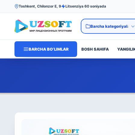
Toshkent, Chilonzor E, 9
Litsenziya 60 soniyada
BARCHA BO‘LIMLAR
BOSH SAHIFA
YANGILI