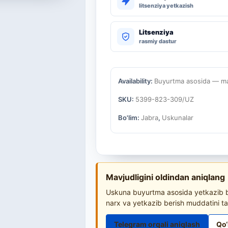
litsenziya yetkazish
Litsenziya
rasmiy dastur
Availability:
Buyurtma asosida — mav
SKU:
5399-823-309/UZ
Bo'lim:
Jabra
,
Uskunalar
Mavjudligini oldindan aniqlang
Uskuna buyurtma asosida yetkazib be
narx va yetkazib berish muddatini ta
Telegram orqali aniqlash
Qo‘