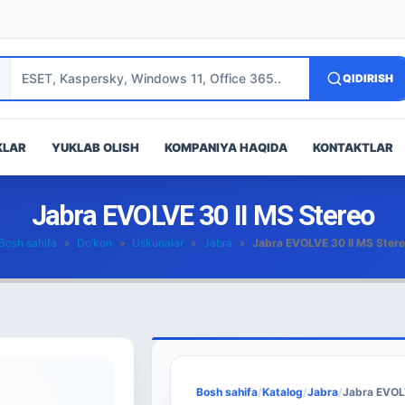
QIDIRISH
KLAR
YUKLAB OLISH
KOMPANIYA HAQIDA
KONTAKTLAR
Jabra EVOLVE 30 II MS Stereo
Bosh sahifa
»
Do’kon
»
Uskunalar
»
Jabra
»
Jabra EVOLVE 30 II MS Ster
Bosh sahifa
/
Katalog
/
Jabra
/
Jabra EVOL