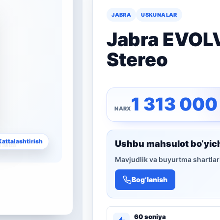
JABRA
USKUNALAR
Jabra EVOLV
Stereo
1 313 00
Kattalashtirish
Ushbu mahsulot bo‘yic
Mavjudlik va buyurtma shartlari
Bog‘lanish
60 soniya