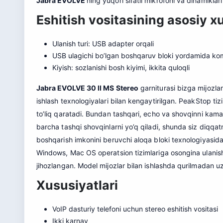
Jabra EVOLVE
ning yuqori sifatli mikrofoni va dinamiklar
Eshitish vositasining asosiy x
Ulanish turi: USB adapter orqali
USB ulagichi bo’lgan boshqaruv bloki yordamida komp
Kiyish: sozlanishi bosh kiyimi, ikkita quloqli
Jabra EVOLVE 30 II MS Stereo
garniturasi bizga mijozlar
ishlash texnologiyalari bilan kengaytirilgan. PeakStop tiz
to’liq qaratadi. Bundan tashqari, echo va shovqinni kamay
barcha tashqi shovqinlarni yo’q qiladi, shunda siz diqqa
boshqarish imkonini beruvchi aloqa bloki texnologiyasid
Windows, Mac OS operatsion tizimlariga osongina ulani
jihozlangan. Model mijozlar bilan ishlashda qurilmadan 
Xususiyatlari
VoIP dasturiy telefoni uchun stereo eshitish vositasi
Ikki karnay