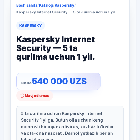
Bosh sahifa
/
Katalog
/
Kaspersky
/
Kaspersky Internet Security — 5 ta qurilma uchun 1 yil.
KASPERSKY
Kaspersky Internet
Security — 5 ta
qurilma uchun 1 yil.
540 000
UZS
Mavjud emas
5 ta qurilma uchun Kaspersky Internet
Security 1 yilga. Butun oila uchun keng
qamrovli himoya: antivirus, xavfsiz to’lovlar
va ota-ona nazorati. Darhol yetkazib berish
bilan litsenziya.