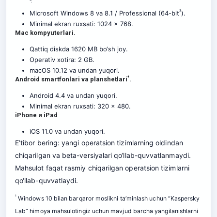
³.
²
Microsoft Windows 8 va 8.1 / Professional (64-bit
).
Minimal ekran ruxsati: 1024 x 768.
Mac kompyuterlari.
Qattiq diskda 1620 MB bo‘sh joy.
Operativ xotira: 2 GB.
macOS 10.12 va undan yuqori.
⁴
Android smartfonlari va planshetlari
.
Android 4.4 va undan yuqori.
Minimal ekran ruxsati: 320 x 480.
iPhone и iPad
iOS 11.0 va undan yuqori.
E’tibor bering: yangi operatsion tizimlarning oldindan
chiqarilgan va beta-versiyalari qo‘llab-quvvatlanmaydi.
Mahsulot faqat rasmiy chiqarilgan operatsion tizimlarni
qo‘llab-quvvatlaydi.
¹
Windows 10 bilan barqaror moslikni ta’minlash uchun “Kaspersky
Lab” himoya mahsulotingiz uchun mavjud barcha yangilanishlarni