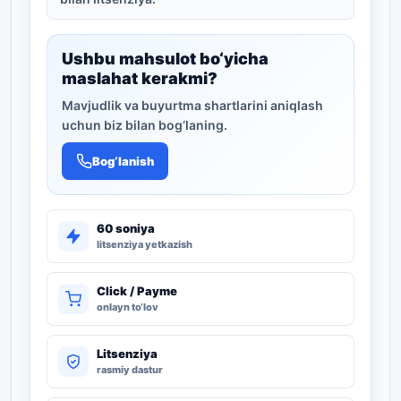
Ushbu mahsulot bo‘yicha
maslahat kerakmi?
Mavjudlik va buyurtma shartlarini aniqlash
uchun biz bilan bog‘laning.
Bog‘lanish
60 soniya
litsenziya yetkazish
Click / Payme
onlayn to‘lov
Litsenziya
rasmiy dastur