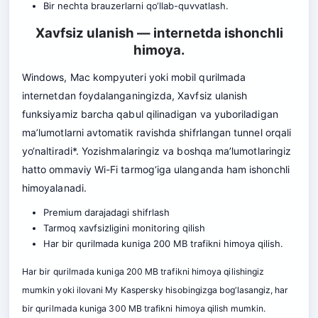
Bir nechta brauzerlarni qo‘llab-quvvatlash.
Xavfsiz ulanish — internetda ishonchli
himoya.
Windows, Mac kompyuteri yoki mobil qurilmada
internetdan foydalanganingizda, Xavfsiz ulanish
funksiyamiz barcha qabul qilinadigan va yuboriladigan
ma’lumotlarni avtomatik ravishda shifrlangan tunnel orqali
yo‘naltiradi*. Yozishmalaringiz va boshqa ma’lumotlaringiz
hatto ommaviy Wi-Fi tarmog‘iga ulanganda ham ishonchli
himoyalanadi.
Premium darajadagi shifrlash
Tarmoq xavfsizligini monitoring qilish
Har bir qurilmada kuniga 200 MB trafikni himoya qilish.
Har bir qurilmada kuniga 200 MB trafikni himoya qilishingiz
mumkin yoki ilovani My Kaspersky hisobingizga bog‘lasangiz, har
bir qurilmada kuniga 300 MB trafikni himoya qilish mumkin.