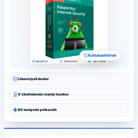
Kattalashtirish
Litsenziyali dastur
Oʻzbekistonda rasmiy hamkor
60 soniyada yetkazish