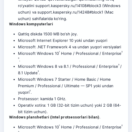
ro‘yxatini support.kaspersky.ru/14108#block3 (Windows
uchun) va support.kaspersky.ru/14248#block1 (Mac
uchun) sahifalarida ko‘ring.
Windows kompyuterlari
Qattiq diskda 1500 MB bo‘sh joy.
Microsoft Internet Explorer 10 yoki undan yuqori
Microsoft .NET Framework 4 va undan yuqori versiyalari
¹
²
Microsoft Windows 10
Home / Professional / Enterprise
³
.
³
Microsoft Windows 8 va 8.1 / Professional / Enterprise
/
²
8.1 Update
.
Microsoft Windows 7 Starter / Home Basic / Home
Premium / Professional / Ultimate — SP1 yoki undan
²
yuqori
.
Protsessor: kamida 1 GHz.
Operativ xotira: 1 GB (32-bit tizim uchun) yoki 2 GB (64-
bit tizim uchun).
Windows planshetlari (Intel protsessorlari bilan).
¹
²
Microsoft Windows 10
Home / Professional / Enterprise