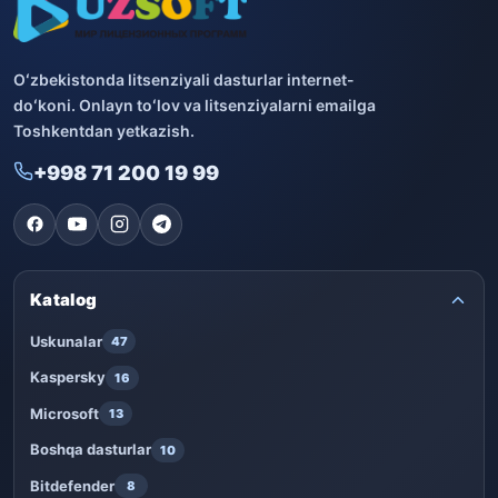
Oʻzbekistonda litsenziyali dasturlar internet-
doʻkoni. Onlayn toʻlov va litsenziyalarni emailga
Toshkentdan yetkazish.
+998 71 200 19 99
Katalog
Uskunalar
47
Kaspersky
16
Microsoft
13
Boshqa dasturlar
10
Bitdefender
8