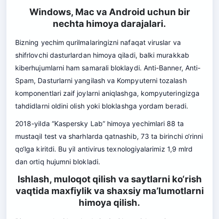
Windows, Mac va Android uchun bir
nechta himoya darajalari.
Bizning yechim qurilmalaringizni nafaqat viruslar va
shifrlovchi dasturlardan himoya qiladi, balki murakkab
kiberhujumlarni ham samarali bloklaydi. Anti-Banner, Anti-
Spam, Dasturlarni yangilash va Kompyuterni tozalash
komponentlari zaif joylarni aniqlashga, kompyuteringizga
tahdidlarni oldini olish yoki bloklashga yordam beradi.
2018-yilda “Kaspersky Lab” himoya yechimlari 88 ta
mustaqil test va sharhlarda qatnashib, 73 ta birinchi o‘rinni
qo‘lga kiritdi. Bu yil antivirus texnologiyalarimiz 1,9 mlrd
dan ortiq hujumni blokladi.
Ishlash, muloqot qilish va saytlarni ko‘rish
vaqtida maxfiylik va shaxsiy ma’lumotlarni
himoya qilish.