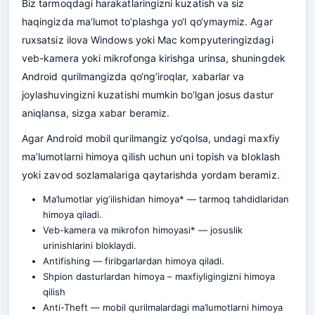
Biz tarmoqdagi harakatlaringizni kuzatish va siz
haqingizda ma’lumot to‘plashga yo‘l qo‘ymaymiz. Agar
ruxsatsiz ilova Windows yoki Mac kompyuteringizdagi
veb-kamera yoki mikrofonga kirishga urinsa, shuningdek
Android qurilmangizda qo‘ng‘iroqlar, xabarlar va
joylashuvingizni kuzatishi mumkin bo‘lgan josus dastur
aniqlansa, sizga xabar beramiz.
Agar Android mobil qurilmangiz yo‘qolsa, undagi maxfiy
ma’lumotlarni himoya qilish uchun uni topish va bloklash
yoki zavod sozlamalariga qaytarishda yordam beramiz.
Ma’lumotlar yig‘ilishidan himoya* — tarmoq tahdidlaridan
himoya qiladi.
Veb-kamera va mikrofon himoyasi* — josuslik
urinishlarini bloklaydi.
Antifishing — firibgarlardan himoya qiladi.
Shpion dasturlardan himoya – maxfiyligingizni himoya
qilish
Anti-Theft — mobil qurilmalardagi ma’lumotlarni himoya