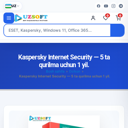
UZ
0
0
Kaspersky Internet Security — 5 ta
qurilma uchun 1 yil.
Bosh sahifa
»
Do’kon
»
Kaspersky Internet Security — 5 ta qurilma uchun 1 yil.