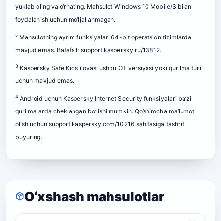
yuklab oling va o‘rnating. Mahsulot Windows 10 Mobile/S bilan
foydalanish uchun mo‘ljallanmagan.
² Mahsulotning ayrim funksiyalari 64-bit operatsion tizimlarda
mavjud emas. Batafsil: support.kaspersky.ru/13812.
3
Kaspersky Safe Kids ilovasi ushbu OT versiyasi yoki qurilma turi
uchun mavjud emas.
4
Android uchun Kaspersky Internet Security funksiyalari ba’zi
qurilmalarda cheklangan bo’lishi mumkin. Qo’shimcha ma’lumot
olish uchun support.kaspersky.com/10216 sahifasiga tashrif
buyuring.
O‘xshash mahsulotlar