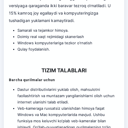
versiyaga qaraganda ikki baravar tezroq o‘rnatiladi. U
15% kamroq joy egallaydi va kompyuteringizga
tushadigan yuklamani kamaytiradi.
Samarali va tejamkor himoya.
Doimiy real vaqt rejimidagi skanerlash
Windows kompyuterlariga tezkor o’rnatish
Qulay foydalanish.
TIZIM TALABLARI
Barcha qurilmalar uchun
Dastur distributivlarini yuklab olish, mahsulotni
faollashtirish va muntazam yangilanishlarni olish uchun
internet ulanishi talab etiladi.
Veb-kameraga ruxsatsiz ulanishdan himoya faqat
Windows va Mac kompyuterlarida mavjud. Ushbu
funksiya mos keluvchi ko‘plab veb-kameralar bilan
ishlaydi. Qo‘llab-quvvatlanadigan qurilmalarning to‘liq