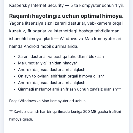
Kaspersky Internet Security — 5 ta kompyuter uchun 1 yil.
Raqamli hayotingiz uchun optimal himoya.
Yagona litsenziya sizni zararli dasturlar, veb-kamera orqali
kuzatuv, firibgarlar va internetdagi boshqa tahdidlardan
ishonchli himoya qiladi — Windows va Mac kompyuterlari
hamda Android mobil qurilmalarida.
Zararli dasturlar va boshqa tahdidlarni bloklash
Ma’lumotlar yig‘ilishidan himoya*
Android’da josus dasturlarni aniqlash.
Onlayn to‘lovlarni shifrlash orqali himoya qilish*
Android’da josus dasturlarni aniqlash.
Qimmatli ma’lumotlarni shifrlash uchun xavfsiz ulanish**
Faqat Windows va Mac kompyuterlari uchun.
** Xavfsiz ulanish har bir qurilmada kuniga 200 MB gacha trafikni
himoya qiladi.