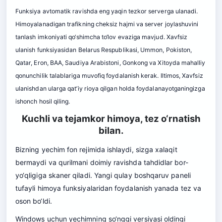
Funksiya avtomatik ravishda eng yaqin tezkor serverga ulanadi.
Himoyalanadigan trafikning cheksiz hajmi va server joylashuvini
tanlash imkoniyati qo‘shimcha to‘lov evaziga mavjud. Xavfsiz
ulanish funksiyasidan Belarus Respublikasi, Ummon, Pokiston,
Qatar, Eron, BAA, Saudiya Arabistoni, Gonkong va Xitoyda mahalliy
qonunchilik talablariga muvofiq foydalanish kerak. Iltimos, Xavfsiz
ulanishdan ularga qat’iy rioya qilgan holda foydalanayotganingizga
ishonch hosil qiling.
Kuchli va tejamkor himoya, tez o‘rnatish
bilan.
Bizning yechim fon rejimida ishlaydi, sizga xalaqit
bermaydi va qurilmani doimiy ravishda tahdidlar bor-
yo‘qligiga skaner qiladi. Yangi qulay boshqaruv paneli
tufayli himoya funksiyalaridan foydalanish yanada tez va
oson bo‘ldi.
Windows uchun yechimning so‘nggi versiyasi oldingi