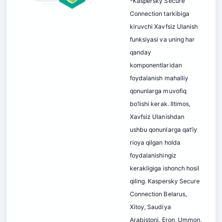
*Kaspersky Secure
Connection tarkibiga
kiruvchi Xavfsiz Ulanish
funksiyasi va uning har
qanday
komponentlaridan
foydalanish mahalliy
qonunlarga muvofiq
bo’lishi kerak. Iltimos,
Xavfsiz Ulanishdan
ushbu qonunlarga qat’iy
rioya qilgan holda
foydalanishingiz
kerakligiga ishonch hosil
qiling. Kaspersky Secure
Connection Belarus,
Xitoy, Saudiya
Arabistoni, Eron, Ummon,