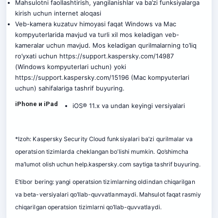
Mahsulotni faollashtirish, yangilanishlar va ba’zi funksiyalarga
kirish uchun internet aloqasi
Veb-kamera kuzatuv himoyasi faqat Windows va Mac
kompyuterlarida mavjud va turli xil mos keladigan veb-
kameralar uchun mavjud. Mos keladigan qurilmalarning to’liq
ro’yxati uchun
https://support.kaspersky.com/14987
(Windows kompyuterlari uchun) yoki
https://support.kaspersky.com/15196
(Mac kompyuterlari
uchun) sahifalariga tashrif buyuring.
iPhone и iPad
iOS® 11.x va undan keyingi versiyalari
*Izoh: Kaspersky Security Cloud funksiyalari ba’zi qurilmalar va
operatsion tizimlarda cheklangan bo’lishi mumkin. Qo’shimcha
ma’lumot olish uchun
help.kaspersky.com
saytiga tashrif buyuring.
E’tibor bering: yangi operatsion tizimlarning oldindan chiqarilgan
va beta-versiyalari qo‘llab-quvvatlanmaydi. Mahsulot faqat rasmiy
chiqarilgan operatsion tizimlarni qo‘llab-quvvatlaydi.