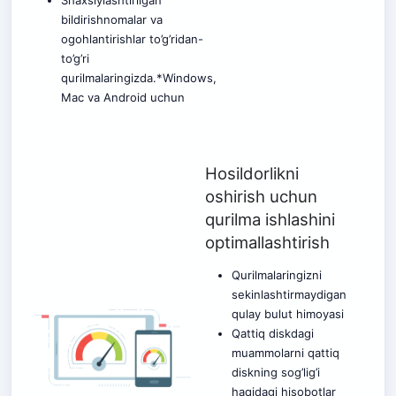
Shaxsiylashtirilgan
bildirishnomalar va
ogohlantirishlar to’g’ridan-
to’g’ri
qurilmalaringizda.*Windows,
Mac va Android uchun
Hosildorlikni
oshirish uchun
qurilma ishlashini
optimallashtirish
Qurilmalaringizni
sekinlashtirmaydigan
qulay bulut himoyasi
Qattiq diskdagi
muammolarni qattiq
diskning sog’lig’i
haqidagi hisobotlar