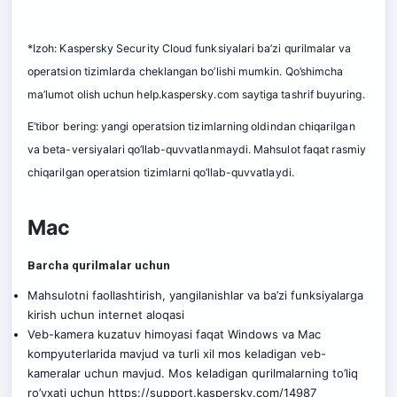
*Izoh: Kaspersky Security Cloud funksiyalari ba’zi qurilmalar va
operatsion tizimlarda cheklangan bo’lishi mumkin. Qo’shimcha
ma’lumot olish uchun
help.kaspersky.com
saytiga tashrif buyuring.
E’tibor bering: yangi operatsion tizimlarning oldindan chiqarilgan
va beta-versiyalari qo‘llab-quvvatlanmaydi. Mahsulot faqat rasmiy
chiqarilgan operatsion tizimlarni qo‘llab-quvvatlaydi.
Mac
Barcha qurilmalar uchun
Mahsulotni faollashtirish, yangilanishlar va ba’zi funksiyalarga
kirish uchun internet aloqasi
Veb-kamera kuzatuv himoyasi faqat Windows va Mac
kompyuterlarida mavjud va turli xil mos keladigan veb-
kameralar uchun mavjud. Mos keladigan qurilmalarning to’liq
ro’yxati uchun
https://support.kaspersky.com/14987