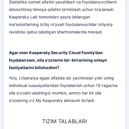
Statistika xizmat sifatini yaxshilash va foydalanuvchilarni
ishonchliroq himoya qilishni ta’minlash uchun to’planadi.
Kaspersky Lab tomonidan qayta ishlangan
ma’lumotlarning to’liq ro’yxati foydalanuvchilar ixtiyoriy
ravishda qabul qiladigan shartnomalarda mavjud.
Agar men Kaspersky Security Cloud Family’dan
foydalansam, oila a’zolarim bir-birlarining onlayn
faoliyatlarini bilishadimi?
Yo’q. Litsenziya egasi sifatida siz yechimdan yoki uning
individual xususiyatlaridan foydalanish uchun 19 tagacha
oila a’zosini ulashingiz mumkin, ammo har bir oila
a’zosining o’z My Kaspersky akkaunti bo’ladi.
TIZIM TALABLARI