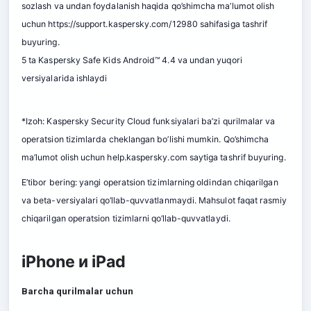
sozlash va undan foydalanish haqida qo’shimcha ma’lumot olish
uchun
https://support.kaspersky.com/12980
sahifasiga tashrif
buyuring.
5 ta Kaspersky Safe Kids Android™ 4.4 va undan yuqori
versiyalarida ishlaydi
*Izoh: Kaspersky Security Cloud funksiyalari ba’zi qurilmalar va
operatsion tizimlarda cheklangan bo’lishi mumkin. Qo’shimcha
ma’lumot olish uchun
help.kaspersky.com
saytiga tashrif buyuring.
E’tibor bering: yangi operatsion tizimlarning oldindan chiqarilgan
va beta-versiyalari qo‘llab-quvvatlanmaydi. Mahsulot faqat rasmiy
chiqarilgan operatsion tizimlarni qo‘llab-quvvatlaydi.
iPhone и iPad
Barcha qurilmalar uchun