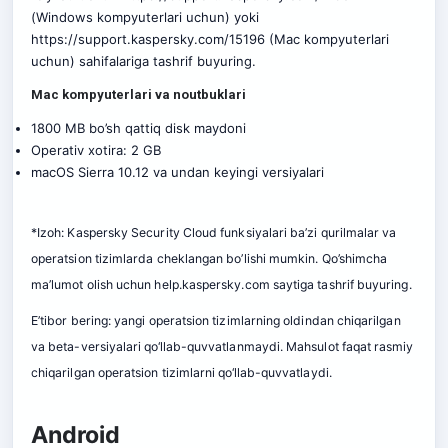
(Windows kompyuterlari uchun) yoki
https://support.kaspersky.com/15196
(Mac kompyuterlari
uchun) sahifalariga tashrif buyuring.
Mac kompyuterlari va noutbuklari
1800 MB bo’sh qattiq disk maydoni
Operativ xotira: 2 GB
macOS Sierra 10.12 va undan keyingi versiyalari
*Izoh: Kaspersky Security Cloud funksiyalari ba’zi qurilmalar va
operatsion tizimlarda cheklangan bo’lishi mumkin. Qo’shimcha
ma’lumot olish uchun
help.kaspersky.com
saytiga tashrif buyuring.
E’tibor bering: yangi operatsion tizimlarning oldindan chiqarilgan
va beta-versiyalari qo‘llab-quvvatlanmaydi. Mahsulot faqat rasmiy
chiqarilgan operatsion tizimlarni qo‘llab-quvvatlaydi.
Android