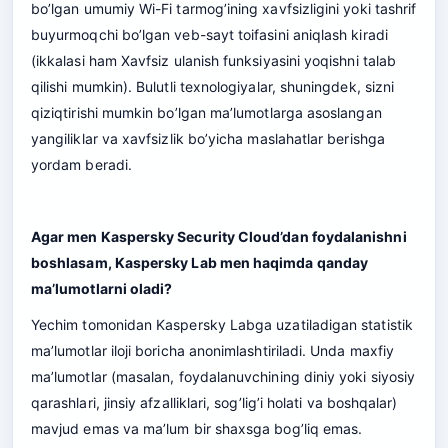
bo’lgan umumiy Wi-Fi tarmog’ining xavfsizligini yoki tashrif
buyurmoqchi bo’lgan veb-sayt toifasini aniqlash kiradi
(ikkalasi ham Xavfsiz ulanish funksiyasini yoqishni talab
qilishi mumkin). Bulutli texnologiyalar, shuningdek, sizni
qiziqtirishi mumkin bo’lgan ma’lumotlarga asoslangan
yangiliklar va xavfsizlik bo’yicha maslahatlar berishga
yordam beradi.
Agar men Kaspersky Security Cloud’dan foydalanishni
boshlasam, Kaspersky Lab men haqimda qanday
ma’lumotlarni oladi?
Yechim tomonidan
Kaspersky Labga
uzatiladigan statistik
ma’lumotlar iloji boricha anonimlashtiriladi. Unda maxfiy
ma’lumotlar (masalan, foydalanuvchining diniy yoki siyosiy
qarashlari, jinsiy afzalliklari, sog’lig’i holati va boshqalar)
mavjud emas va ma’lum bir shaxsga bog’liq emas.