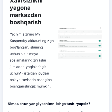
Xavfsizlikni
yagona
markazdan
boshqarish
Yechim sizning My
Kaspersky akkauntingizga
bog’langan, shuning
uchun siz himoya
sozlamalaringizni (shu
jumladan yaqinlaringiz
uchun*) istalgan joydan
onlayn ravishda osongina
boshqarishingiz mumkin.
Nima uchun yangi yechimni ishga tushiryapsiz?