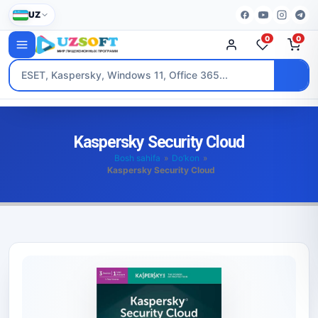
UZ
0
0
Kaspersky Security Cloud
Bosh sahifa
»
Do’kon
»
Kaspersky Security Cloud