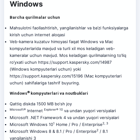
Windows
Barcha qurilmalar uchun
Mahsulotni faollashtirish, yangilanishlar va ba’zi funksiyalarga
kirish uchun internet aloqasi
Veb-kamera kuzatuv himoyasi faqat Windows va Mac
kompyuterlarida mavjud va turli xil mos keladigan veb-
kameralar uchun mavjud. Mos keladigan qurilmalarning to’liq
ro’yxati uchun
https://support.kaspersky.com/14987
(Windows kompyuterlari uchun) yoki
https://support.kaspersky.com/15196
(Mac kompyuterlari
uchun) sahifalariga tashrif buyuring.
®
Windows
kompyuterlari va noutbuklari
Qattiq diskda 1500 MB bo‘sh joy
Microsoft®
Explorer® 10
Internet
va undan yuqori versiyalari
Microsoft .NET Framework 4 va undan yuqori versiyalari
1
2, 3
Microsoft Windows 10
Home / Pro / Enterprise
2
Microsoft Windows 8 & 8.1 / Pro / Enterprise
/ 8.1
yangilanishi 3