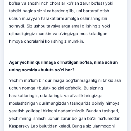
bo’lsa va shoshilinch choralar ko’rish zarur bo’lsa) yoki
tahdid haqida sizni xabardor qilib, uni bartaraf etish
uchun muayyan harakatlarni amalga oshirishingizni
so’raydi. Siz ushbu tavsiyalarga amal qilishingiz yoki
qilmasligingiz mumkin va o’zingizga mos keladigan
himoya choralarini ko’rishingiz mumkin.
Agar yechim qurilmaga o’rnatilgan bo’lsa, nima uchun
uning nomida «bulut» so’zi bor?
Yechim ma’lum bir qurilmaga bog’lanmaganligini ta’kidlash
uchun nomga «bulut» so’zini qo’shdik. Bu sizning
harakatlaringiz, odatlaringiz va afzalliklaringizga
moslashtirilgan qurilmangizdan tashqarida doimiy himoya
yaratish yo’lidagi birinchi qadamimizdir. Bundan tashqari,
yechimning ishlashi uchun zarur bo’lgan ba’zi ma’lumotlar
Kaspersky Lab bulutidan keladi. Bunga siz ulanmoqchi