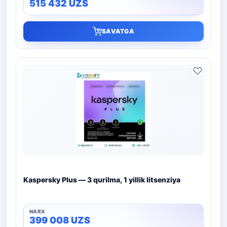
515 432
UZS
SAVATGA
Kaspersky Plus — 3 qurilma, 1 yillik litsenziya
399 008
UZS