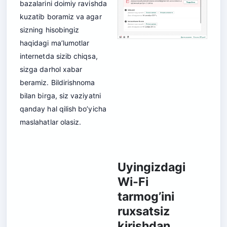
bazalarini doimiy ravishda
kuzatib boramiz va agar
sizning hisobingiz
haqidagi ma’lumotlar
internetda sizib chiqsa,
sizga darhol xabar
beramiz. Bildirishnoma
bilan birga, siz vaziyatni
qanday hal qilish bo’yicha
maslahatlar olasiz.
Uyingizdagi
Wi-Fi
tarmog’ini
ruxsatsiz
kirishdan