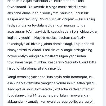
Har kim o’z qurilmalaridan va internetdan turlicha
foydalanadi. Biz xavfsizlik sizga moslashishi kerak,
aksincha emas, deb hisoblaymiz. Shuning uchun biz
Kaspersky Security Cloud ni ishlab chiqdik — bu sizning
faoliyatingiz va foydalanadigan qurilmangiz turiga
asoslangan to’g’ri xavfsizlik xususiyatlarini o’z ichiga olgan
inqilobiy yechim. Noyob moslashuvchan xavfsizlik
texnologiyalari bizning jahon darajasidagi, ko’p qatlamli
himoyamizni to’ldiradi. Endi siz va oilangiz o’zingizning
noyob ehtiyojlaringizga moslashtirilgan yechimdan
foydalanishingiz mumkin. Kaspersky Security Cloud bitta
hisob ichida obuna sifatida mavjud.
Yangi texnologiyalar soni kun sayin ortib bormoqda, bu
esa kiberxavfsizlikka yangicha yondashuvni talab qiladi.
Tadqiqotlar shuni ko’rsatadiki, o’rtacha kattalar internet
foydalanuvchisi 14 tagacha parol bilan himoyalangan
akkauntlar, xizmatlar va ilovalarga ega bo’lib, ularga bir