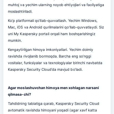
muhtoj va yechim ularning noyob ehtiyojlari va faoliyatiga
moslashtiriladi.
Ko’p platformali qo’llab-quvvatlash. Yechim Windows,
Mac, iOS va Android qurilmalarini qo’llab-quvvatlaydi. Siz
uni My Kaspersky portali orqali ham boshqarishingiz
mumkin.
Kengaytirilgan himoya imkoniyatlari. Yechim doimiy
ravishda rivojlanib bormoqda. Barcha eng so’nggi
vositalar, funksiyalar va texnologiyalar birinchi navbatda
Kaspersky Security Cloud’da mavjud bo’ladi.
Agar moslashuvchan himoya men xohlagan narsani
qilmasa-chi?
Tahdidning tabiatiga qarab, Kaspersky Security Cloud
avtomatik ravishda himoyani yoqadi (agar xavf katta