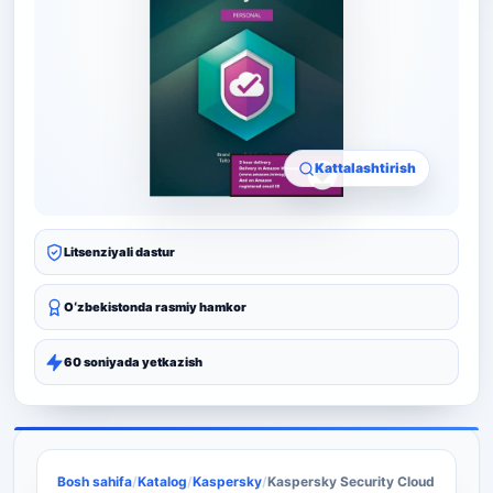
Kattalashtirish
Litsenziyali dastur
Oʻzbekistonda rasmiy hamkor
60 soniyada yetkazish
Bosh sahifa
/
Katalog
/
Kaspersky
/
Kaspersky Security Cloud