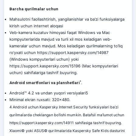
Barcha qurilmalar uchun
Mahsulotni faollashtirish, yangilanishlar va ba’zi funksiyalarga
kirish uchun internet aloqasi
Veb-kamera kuzatuv himoyasi faqat Windows va Mac
kompyuterlarida mavjud va turli xil mos keladigan veb-
kameralar uchun mavjud. Mos keladigan qurilmalarning to’liq
ro’yxati uchun
https://support.kaspersky.com/14987
(Windows kompyuterlari uchun) yoki
https://support.kaspersky.com/15196
(Mac kompyuterlari
uchun) sahifalariga tashrif buyuring.
⁴
Android smartfonlari va planshetlari
.
Android™ 4.2 va undan yuqori versiyalari5
Minimal ekran ruxsati: 320×480.
4 Android uchun Kaspersky Internet Security funksiyalari ba’zi
qurilmalarda cheklangan bo’lishi mumkin. Batafsil ma’lumot uchun
https://support.kaspersky.com/14911
sahifasiga tashrif buyuring.
Xiaomi© yoki ASUS© qurilmalarida Kaspersky Safe Kids dasturini