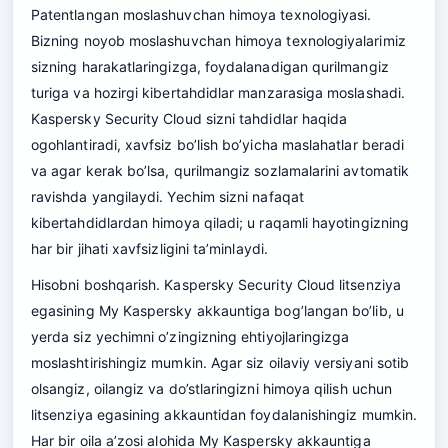
Patentlangan moslashuvchan himoya texnologiyasi.
Bizning noyob moslashuvchan himoya texnologiyalarimiz
sizning harakatlaringizga, foydalanadigan qurilmangiz
turiga va hozirgi kibertahdidlar manzarasiga moslashadi.
Kaspersky Security Cloud sizni tahdidlar haqida
ogohlantiradi, xavfsiz bo’lish bo’yicha maslahatlar beradi
va agar kerak bo’lsa, qurilmangiz sozlamalarini avtomatik
ravishda yangilaydi. Yechim sizni nafaqat
kibertahdidlardan himoya qiladi; u raqamli hayotingizning
har bir jihati xavfsizligini ta’minlaydi.
Hisobni boshqarish. Kaspersky Security Cloud litsenziya
egasining My Kaspersky akkauntiga bog’langan bo’lib, u
yerda siz yechimni o’zingizning ehtiyojlaringizga
moslashtirishingiz mumkin. Agar siz oilaviy versiyani sotib
olsangiz, oilangiz va do’stlaringizni himoya qilish uchun
litsenziya egasining akkauntidan foydalanishingiz mumkin.
Har bir oila a’zosi alohida My Kaspersky akkauntiga