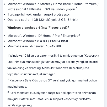
Microsoft Windows 7 Starter / Home Basic / Home Premium /
3
Professional / Ultimate – SP1 va undan yuqori
1 gigagertsli yoki undan yuqori protsessor
Operativ xotira: 1 GB (32-bit) yoki 2 GB (64-bit)
®
2
Windows planshetlari (Intel
asosidagi)
1
3
Microsoft Windows 10
Home / Pro / Enterprise
Microsoft Windows 8 & 8.1 / Pro(64 bit3)
Minimal ekran o’lchamlari: 1024×768
1 Windows 10 bilan barqaror moslikni ta’minlash uchun “Kaspersky
Lab” himoya mahsulotingiz uchun mavjud barcha yangilanishlarni
yuklab oling va o‘rnating. Mahsulot Windows 10 Mobile/S’da
foydalanish uchun mo‘ljallanmagan.
2
Kaspersky Safe Kids ushbu OT versiyasi yoki qurilma turi uchun
mavjud emas.
3
Ba’zi mahsulot xususiyatlari faqat 64 bitli operatsion tizimlarda
mavjud. Batafsil ma’lumot uchun
support.kaspersky.ru/15125
sahifasiga qarang.