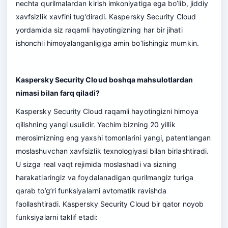
nechta qurilmalardan kirish imkoniyatiga ega bo’lib, jiddiy
xavfsizlik xavfini tug’diradi. Kaspersky Security Cloud
yordamida siz raqamli hayotingizning har bir jihati
ishonchli himoyalanganligiga amin bo’lishingiz mumkin.
Kaspersky Security Cloud boshqa mahsulotlardan
nimasi bilan farq qiladi?
Kaspersky Security Cloud raqamli hayotingizni himoya
qilishning yangi usulidir. Yechim bizning 20 yillik
merosimizning eng yaxshi tomonlarini yangi, patentlangan
moslashuvchan xavfsizlik texnologiyasi bilan birlashtiradi.
U sizga real vaqt rejimida moslashadi va sizning
harakatlaringiz va foydalanadigan qurilmangiz turiga
qarab to’g’ri funksiyalarni avtomatik ravishda
faollashtiradi. Kaspersky Security Cloud bir qator noyob
funksiyalarni taklif etadi: