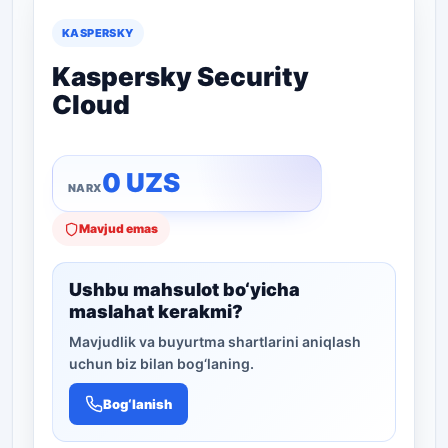
KASPERSKY
Kaspersky Security
Cloud
0
UZS
Mavjud emas
Ushbu mahsulot bo‘yicha
maslahat kerakmi?
Mavjudlik va buyurtma shartlarini aniqlash
uchun biz bilan bog‘laning.
Bog‘lanish