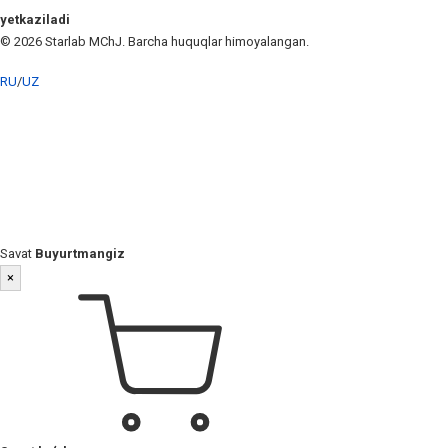
yetkaziladi
© 2026 Starlab MChJ. Barcha huquqlar himoyalangan.
RU
/
UZ
Savat
Buyurtmangiz
×