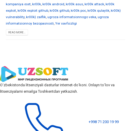
kompaniya eset
,
kr00k
,
kr00k android
,
kr00k asus
,
kr00k attack
,
kr00k
exploit
,
kr00k exploit github
,
kr00k github
,
kr00k poc
,
kr00k qulaylik
,
kr00k)
vulnerability
,
kr00k) zaiflik
,
ugroza informatsionnogo veka
,
ugroza
informatsionnoy bezopasnosti
,
Yer xavfsizligi
READ MORE...
Oʻzbekistonda litsenziyali dasturlar internet-doʻkoni. Onlayn toʻlov va
litsenziyalarni emailga Toshkentdan yetkazish.
+998 71 200 19 99