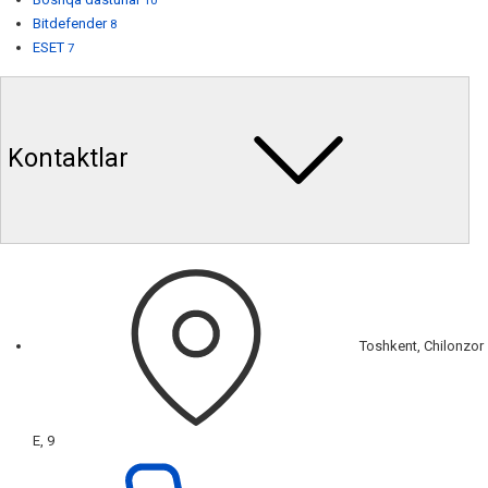
10
Bitdefender
8
ESET
7
Kontaktlar
Toshkent, Chilonzor
E, 9