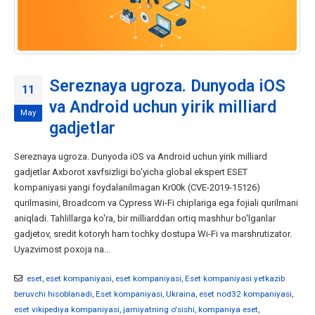
Sereznaya ugroza. Dunyoda iOS
11
va Android uchun yirik milliard
May
gadjetlar
Sereznaya ugroza. Dunyoda iOS va Android uchun yirik milliard
gadjetlar Axborot xavfsizligi bo'yicha global ekspert ESET
kompaniyasi yangi foydalanilmagan Kr00k (CVE-2019-15126)
qurilmasini, Broadcom va Cypress Wi-Fi chiplariga ega fojiali qurilmani
aniqladi. Tahlillarga ko'ra, bir milliarddan ortiq mashhur bo'lganlar
gadjetov, sredit kotoryh ham tochky dostupa Wi-Fi va marshrutizator.
Uyazvimost poxoja na...
eset
,
eset kompaniyasi
,
eset kompaniyasi
,
Eset kompaniyasi yetkazib
beruvchi hisoblanadi
,
Eset kompaniyasi, Ukraina
,
eset nod32 kompaniyasi
,
eset vikipediya kompaniyasi
,
jamiyatning o'sishi
,
kompaniya eset
,