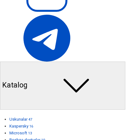
Katalog
Uskunalar
47
Kaspersky
16
Microsoft
13
Boshqa dasturlar