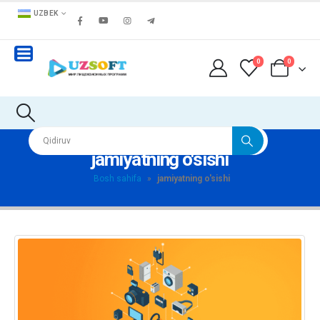
UZBEK
0
0
jamiyatning o'sishi
Bosh sahifa
»
jamiyatning o'sishi