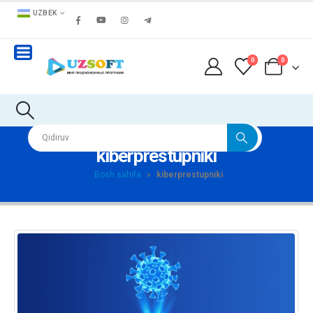
UZBEK
0
0
kiberprestupniki
Bosh sahifa
»
kiberprestupniki