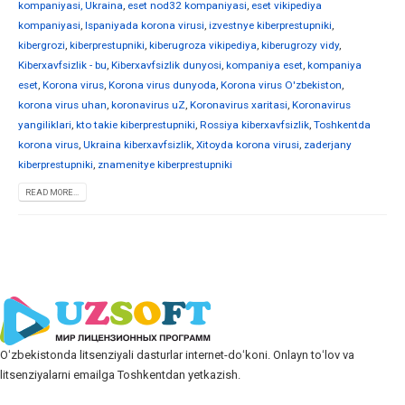
kompaniyasi, Ukraina
,
eset nod32 kompaniyasi
,
eset vikipediya
kompaniyasi
,
Ispaniyada korona virusi
,
izvestnye kiberprestupniki
,
kibergrozi
,
kiberprestupniki
,
kiberugroza vikipediya
,
kiberugrozy vidy
,
Kiberxavfsizlik - bu
,
Kiberxavfsizlik dunyosi
,
kompaniya eset
,
kompaniya
eset
,
Korona virus
,
Korona virus dunyoda
,
Korona virus O'zbekiston
,
korona virus uhan
,
koronavirus uZ
,
Koronavirus xaritasi
,
Koronavirus
yangiliklari
,
kto takie kiberprestupniki
,
Rossiya kiberxavfsizlik
,
Toshkentda
korona virus
,
Ukraina kiberxavfsizlik
,
Xitoyda korona virusi
,
zaderjany
kiberprestupniki
,
znamenitye kiberprestupniki
READ MORE...
Oʻzbekistonda litsenziyali dasturlar internet-doʻkoni. Onlayn toʻlov va
litsenziyalarni emailga Toshkentdan yetkazish.