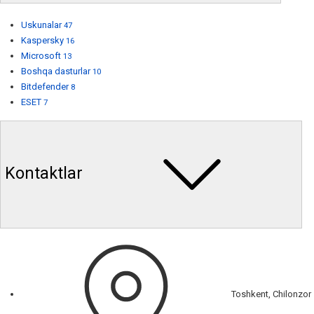
Uskunalar
47
Kaspersky
16
Microsoft
13
Boshqa dasturlar
10
Bitdefender
8
ESET
7
Kontaktlar
Toshkent, Chilonzor