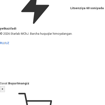
Litsenziya 60 soniyada
yetkaziladi
© 2026 Starlab MChJ. Barcha huquqlar himoyalangan.
RU
/
UZ
Savat
Buyurtmangiz
×