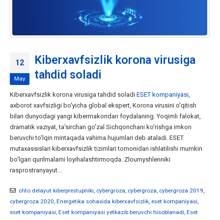
Kiberxavfsizlik korona virusiga
12
tahdid soladi
May
Kiberxavfsizlik korona virusiga tahdid soladi
ESET kompaniyasi
,
axborot xavfsizligi bo'yicha global ekspert, Korona virusini o'qitish
bilan dunyodagi yangi kibermakondan foydalaning. Yoqimli falokat,
dramatik vaziyat, ta'sirchan go'zal Sichqonchani ko'rishga imkon
beruvchi to'lqin mintaqada vahima hujumlari deb ataladi. ESET
mutaxassislari kiberxavfsizlik tizimlari tomonidan ishlatilishi mumkin
bo'lgan qurilmalarni loyihalashtirmoqda. Zloumyshlenniki
rasprostranyayut...
chto delayut kiberprestupniki
,
cybergroza
,
cybergroza
,
cybergroza 2019
,
cybergroza 2020
,
Energetika sohasida kiberxavfsizlik
,
eset kompaniyasi
,
eset kompaniyasi
,
Eset kompaniyasi yetkazib beruvchi hisoblanadi
,
Eset