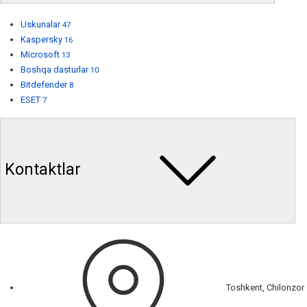
Uskunalar
47
Kaspersky
16
Microsoft
13
Boshqa dasturlar
10
Bitdefender
8
ESET
7
Kontaktlar
Toshkent, Chilonzor