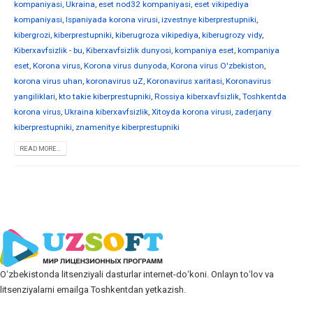
kompaniyasi, Ukraina
,
eset nod32 kompaniyasi
,
eset vikipediya
kompaniyasi
,
Ispaniyada korona virusi
,
izvestnye kiberprestupniki
,
kibergrozi
,
kiberprestupniki
,
kiberugroza vikipediya
,
kiberugrozy vidy
,
Kiberxavfsizlik - bu
,
Kiberxavfsizlik dunyosi
,
kompaniya eset
,
kompaniya
eset
,
Korona virus
,
Korona virus dunyoda
,
Korona virus O'zbekiston
,
korona virus uhan
,
koronavirus uZ
,
Koronavirus xaritasi
,
Koronavirus
yangiliklari
,
kto takie kiberprestupniki
,
Rossiya kiberxavfsizlik
,
Toshkentda
korona virus
,
Ukraina kiberxavfsizlik
,
Xitoyda korona virusi
,
zaderjany
kiberprestupniki
,
znamenitye kiberprestupniki
READ MORE...
Oʻzbekistonda litsenziyali dasturlar internet-doʻkoni. Onlayn toʻlov va
litsenziyalarni emailga Toshkentdan yetkazish.