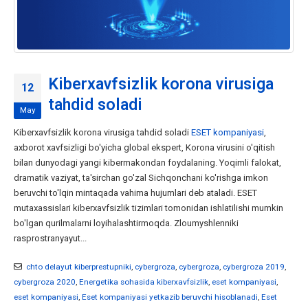
Kiberxavfsizlik korona virusiga
12
tahdid soladi
May
Kiberxavfsizlik korona virusiga tahdid soladi
ESET kompaniyasi
,
axborot xavfsizligi bo'yicha global ekspert, Korona virusini o'qitish
bilan dunyodagi yangi kibermakondan foydalaning. Yoqimli falokat,
dramatik vaziyat, ta'sirchan go'zal Sichqonchani ko'rishga imkon
beruvchi to'lqin mintaqada vahima hujumlari deb ataladi. ESET
mutaxassislari kiberxavfsizlik tizimlari tomonidan ishlatilishi mumkin
bo'lgan qurilmalarni loyihalashtirmoqda. Zloumyshlenniki
rasprostranyayut...
chto delayut kiberprestupniki
,
cybergroza
,
cybergroza
,
cybergroza 2019
,
cybergroza 2020
,
Energetika sohasida kiberxavfsizlik
,
eset kompaniyasi
,
eset kompaniyasi
,
Eset kompaniyasi yetkazib beruvchi hisoblanadi
,
Eset