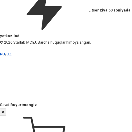
Litsenziya 60 soniyada
yetkaziladi
© 2026 Starlab MChJ. Barcha huquqlar himoyalangan.
RU
/
UZ
Savat
Buyurtmangiz
×