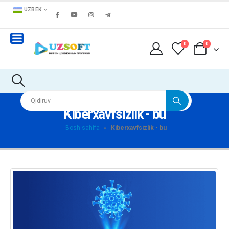
UZBEK
0
0
Kiberxavfsizlik - bu
Bosh sahifa
»
Kiberxavfsizlik - bu