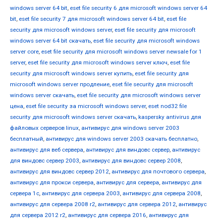
windows server 64 bit
,
eset file security 6 для microsoft windows server 64
bit
,
eset file security 7 для microsoft windows server 64 bit
,
eset file
security для microsoft windows server
,
eset file security для microsoft
windows server 64 bit скачать
,
eset file security для microsoft windows
server core
,
eset file security для microsoft windows server newsale for 1
server
,
eset file security для microsoft windows server ключ
,
eset file
security для microsoft windows server купить
,
eset file security для
microsoft windows server продление
,
eset file security для microsoft
windows server скачать
,
eset file security для microsoft windows server
цена
,
eset file security за microsoft windows server
,
eset nod32 file
security для microsoft windows server скачать
,
kaspersky antivirus для
файловых серверов linux
,
антивирус для windows server 2003
бесплатный
,
антивирус для windows server 2003 скачать бесплатно
,
антивирус для веб сервера
,
антивирус для виндовс сервер
,
антивирус
для виндовс сервер 2003
,
антивирус для виндовс сервер 2008
,
антивирус для виндовс сервер 2012
,
антивирус для почтового сервера
,
антивирус для прокси сервера
,
антивирус для сервера
,
антивирус для
сервера 1с
,
антивирус для сервера 2003
,
антивирус для сервера 2008
,
антивирус для сервера 2008 r2
,
антивирус для сервера 2012
,
антивирус
для сервера 2012 r2
,
антивирус для сервера 2016
,
антивирус для