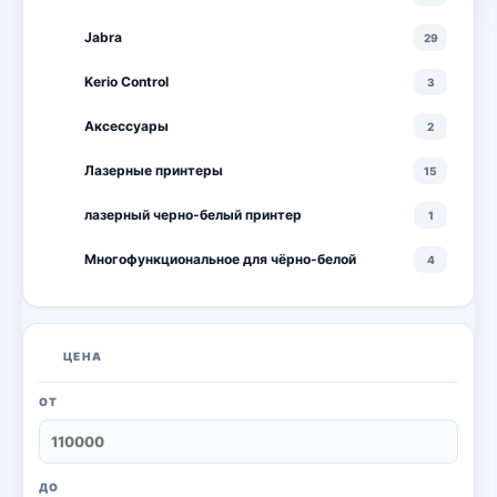
Jabra
29
Kerio Control
3
Аксессуары
2
Лазерные принтеры
15
лазерный черно-белый принтер
1
Многофункциональное для чёрно-белой
4
Многофункциональные лазерные принтеры
18
Многофункциональные цветные лазерные
10
ЦЕНА
принтеры
Мониторы
20
ОТ
Моноблоки
18
Настольный ПК
6
ДО