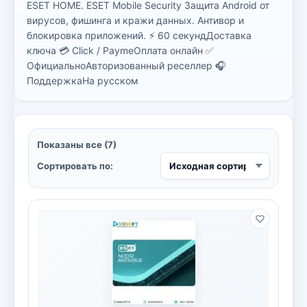
ESET HOME. ESET Mobile Security Защита Android от
Bitdefender
8
вирусов, фишинга и кражи данных. Антивор и
блокировка приложений. ⚡ 60 секундДоставка
ESET
7
ключа 💳 Click / PaymeОплата онлайн ✅
ОфициальноАвторизованный реселлер 🎧
Avast
2
ПоддержкаНа русском
PRO32
4
Dr.Web
4
Показаны все (7)
Сортировать по:
Jivo
3
Онлайн кинотеатр IVI
3