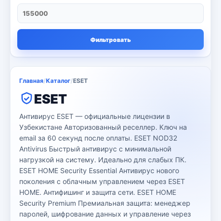
Ноутбуки
71
Серверы
13
Фильтровать
сканер и копия
3
Струйные принтеры
16
Главная
/
Каталог
/
ESET
Телевизор
8
ESET
Цветные лазерные принтеры
3
Антивирус ESET — официальные лицензии в
Узбекистане Авторизованный реселлер. Ключ на
черно-белый принтер
4
email за 60 секунд после оплаты. ESET NOD32
Antivirus Быстрый антивирус с минимальной
Kaspersky
6
нагрузкой на систему. Идеально для слабых ПК.
ESET HOME Security Essential Антивирус нового
поколения с облачным управлением через ESET
Microsoft
13
HOME. Антифишинг и защита сети. ESET HOME
Security Premium Премиальная защита: менеджер
Другие программы
4
паролей, шифрование данных и управление через