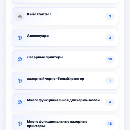
Bitdefender
8
Kerio Control
3
ESET
7
Avast
2
Аксессуары
2
PRO32
4
Лазерные принтеры
15
Dr.Web
4
Jivo
3
лазерный черно-белый принтер
1
Онлайн кинотеатр IVI
3
Многофункциональное для чёрно-белой
4
Многофункциональные лазерные
18
принтеры