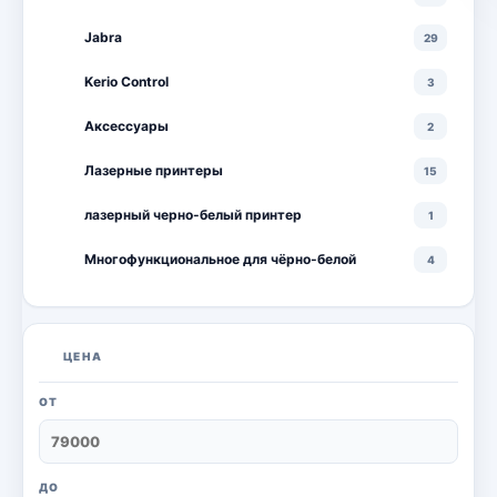
Jabra
29
Kerio Control
3
Аксессуары
2
Лазерные принтеры
15
лазерный черно-белый принтер
1
Многофункциональное для чёрно-белой
4
Многофункциональные лазерные принтеры
18
Многофункциональные цветные лазерные
10
ЦЕНА
принтеры
Мониторы
20
ОТ
Моноблоки
18
Настольный ПК
6
ДО