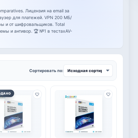
paratives. Лицензия на email за
раузер для платежей. VPN 200 МБ/
ры и от шифровальщиков. Total
темы и антивор. 🏆 №1 в тестахAV-
Сортировать по:
ОДАНО