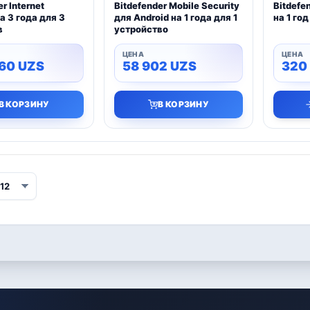
r Internet
Bitdefender Mobile Security
Bitdefen
на 3 года для 3
для Android на 1 года для 1
на 1 го
в
устройство
460
UZS
58 902
UZS
320
В КОРЗИНУ
В КОРЗИНУ