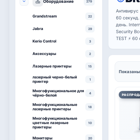
Оборудование
279
Антивирус 
Grandstream
22
60 секунд.
день. Inte
Jabra
29
Security В
TEST ⚡ 60 
Kerio Control
3
Аксессуары
2
Лазерные принтеры
15
Показаны 
лазерный черно-белый
1
принтер
Многофункциональное для
4
чёрно-белой
РАСПРОД
Многофункциональные
18
лазерные принтеры
Многофункциональные
цветные лазерные
10
принтеры
Мониторы
20