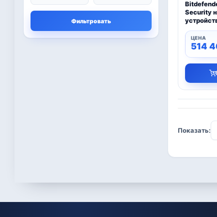
Microsoft
Bitdefende
13
Security 
устройст
Фильтровать
Другие программы
4
514 
Bitdefender
8
ESET
7
Avast
2
PRO32
4
Показать:
Dr.Web
4
Jivo
3
Онлайн кинотеатр
3
IVI