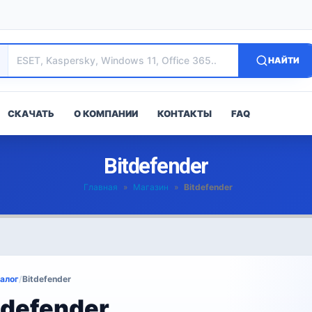
НАЙТИ
СКАЧАТЬ
О КОМПАНИИ
КОНТАКТЫ
FAQ
Bitdefender
Главная
»
Магазин
»
Bitdefender
алог
/
Bitdefender
tdefender