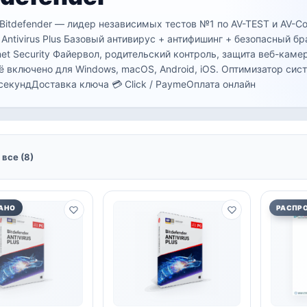
Bitdefender — лидер независимых тестов №1 по AV-TEST и AV-Com
 Antivirus Plus Базовый антивирус + антифишинг + безопасный б
rnet Security Файервол, родительский контроль, защита веб-каме
сё включено для Windows, macOS, Android, iOS. Оптимизатор сис
секундДоставка ключа 💳 Click / PaymeОплата онлайн
все (8)
АНО
РАСПР