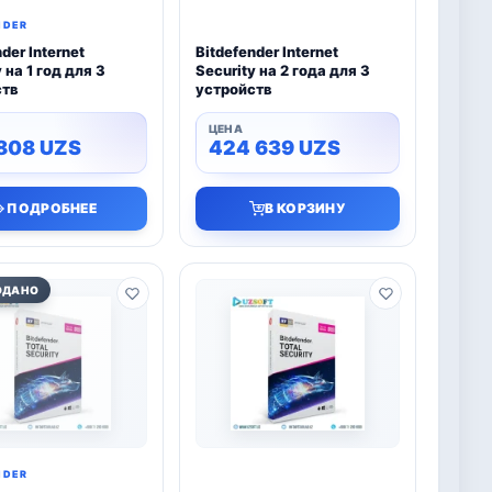
NDER
der Internet
Bitdefender Internet
 на 1 год для 3
Security на 2 года для 3
ств
устройств
 808
UZS
424 639
UZS
ПОДРОБНЕЕ
В КОРЗИНУ
ОДАНО
NDER