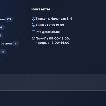
Контакты
Ташкент, Чиланзар Е, 9
ние
279
+998 71 200 19 99
6
info@starlab.uz
3
Пн — Пт 09:00–18:00,
перерыв 13:00–14:00
ограммы
4
8