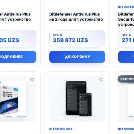
BITDEFE
r Antivirus Plus
Bitdefender Antivirus Plus
Bitdefen
для 1 устройство
на 2 года для 1 устройство
Security
устрой
005
UZS
259 872
UZS
271
ПОДРОБНЕЕ
В КОРЗИНУ
РАСПР
BITDEFENDER
BITDEFE