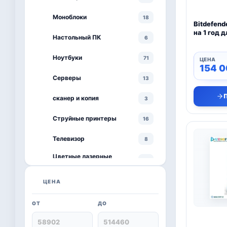
Моноблоки
18
Bitdefende
на 1 год 
Настольный ПК
6
Ноутбуки
71
154 
Серверы
13
сканер и копия
3
Струйные принтеры
16
Телевизор
8
Цветные лазерные
3
принтеры
черно-белый принтер
ЦЕНА
4
ОТ
ДО
Kaspersky
6