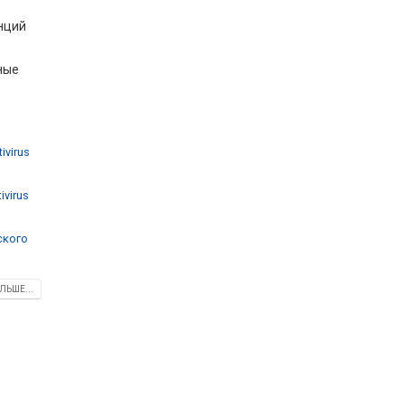
нций
ные
tivirus
ivirus
ского
ЛЬШЕ...