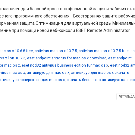
редназначен для базовой кросс-платформенной защиты рабочих ста
носного программного обеспечения. Всесторонняя защита рабочих
форменная защита Оптимизация для виртуальной среды Минималь
ение при помощи новой веб-консоли ESET Remote Administrator
mac os x 10.6.8 free
,
antivirus mac os x 10.7.5
,
antivirus mac os x 10.7.5 free
,
an
os x lion 10.7.5
,
eset endpoint antivirus for mac os x download
,
eset endpoint
for mac os x
,
eset nod32 antivirus business edition für mac os x
,
eset nod32 ant
ivirus mac os x
,
антивирус для mac os x
,
антивирус для mac os x скачать
антивирус касперского для mac os x
,
скачать бесплатно антивирус каспер
ЧИТАТЬ ДА