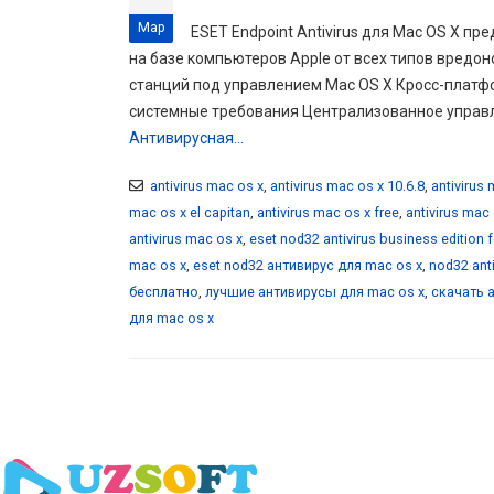
Мар
ESET Endpoint Antivirus для Mac OS X п
на базе компьютеров Apple от всех типов вредо
станций под управлением Mac OS X Кросс-плат
системные требования Централизованное управл
Антивирусная...
antivirus mac os x
,
antivirus mac os x 10.6.8
,
antivirus 
mac os x el capitan
,
antivirus mac os x free
,
antivirus mac 
antivirus mac os x
,
eset nod32 antivirus business edition 
mac os x
,
eset nod32 антивирус для mac os x
,
nod32 ant
бесплатно
,
лучшие антивирусы для mac os x
,
скачать 
для mac os x