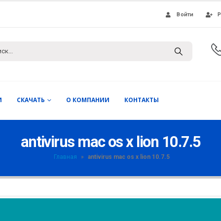
Войти
Р
И
СКАЧАТЬ
О КОМПАНИИ
КОНТАКТЫ
antivirus mac os x lion 10.7.5
Главная
»
antivirus mac os x lion 10.7.5