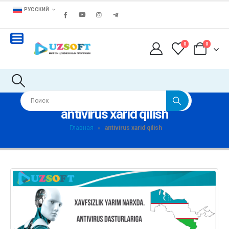
РУССКИЙ
0
0
antivirus xarid qilish
Главная
»
antivirus xarid qilish