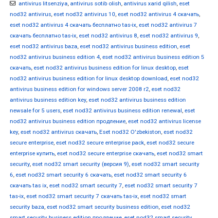
antivirus litsenziya
,
antivirus sotib olish
,
antivirus xarid qilish
,
eset
nod32 antivirus
,
eset nod32 antivirus 10
,
eset nod32 antivirus 4 скачать
,
eset nod32 antivirus 4 скачать бесплатно tas-ix
,
eset nod32 antivirus 7
скачать бесплатно tas-ix
,
eset nod32 antivirus 8
,
eset nod32 antivirus 9
,
eset nod32 antivirus baza
,
eset nod32 antivirus business edition
,
eset
nod32 antivirus business edition 4
,
eset nod32 antivirus business edition 5
скачать
,
eset nod32 antivirus business edition for linux desktop
,
eset
nod32 antivirus business edition for linux desktop download
,
eset nod32
antivirus business edition for windows server 2008 r2
,
eset nod32
antivirus business edition key
,
eset nod32 antivirus business edition
newsale for 5 users
,
eset nod32 antivirus business edition renewal
,
eset
nod32 antivirus business edition продление
,
eset nod32 antivirus license
key
,
eset nod32 antivirus скачать
,
Eset nod32 O'zbekiston
,
eset nod32
secure enterprise
,
eset nod32 secure enterprise pack
,
eset nod32 secure
enterprise купить
,
eset nod32 secure enterprise скачать
,
eset nod32 smart
security
,
eset nod32 smart security (версия 9)
,
eset nod32 smart security
6
,
eset nod32 smart security 6 скачать
,
eset nod32 smart security 6
скачать tas ix
,
eset nod32 smart security 7
,
eset nod32 smart security 7
tas-ix
,
eset nod32 smart security 7 скачать tas-ix
,
eset nod32 smart
security baza
,
eset nod32 smart security business edition
,
eset nod32
smart security business edition продление
,
eset nod32 smart security