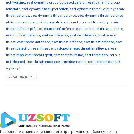
not working
,
eset dynamic group outdated version
,
eset dynamic group
template
,
eset dynamic mail protection
,
eset dynamic threat
,
eset dynamic
threat defence
,
eset dynamic threat defense
,
eset dynamic threat defense
aktivieren
,
eset dynamic threat defense is not accessible
,
eset dynamic
threat defense pdf
,
eset enable self defense
,
eset enterprise threat defense
,
eset hips self defense
,
eset self defense
,
eset self defense disable
,
eset
threat
,
eset threat database
,
eset threat defence
,
eset threat defense
,
eset
threat detection
,
eset threat encyclopedia
,
eset threat intelligence
,
eset
threat map
,
eset threat report
,
eset threats found
,
eset threats found but
not cleaned
,
eset threatsense
,
eset threatsense.net
,
self defense eset jak
wyłączyć
ЧИТАТЬ ДАЛЬШЕ...
Интернет-магазин лицензионного программного обеспечения в