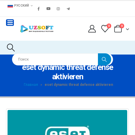
РУССКИЙ
0
0
eset dynamic threat defense
aktivieren
Главная
»
eset dynamic threat defense aktivieren