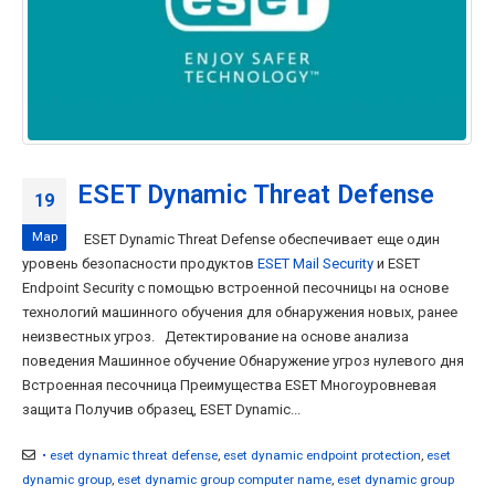
ESET Dynamic Threat Defense
19
Мар
ESET Dynamic Threat Defense обеспечивает еще один
уровень безопасности продуктов
ESET Mail Security
и ESET
Endpoint Security с помощью встроенной песочницы на основе
технологий машинного обучения для обнаружения новых, ранее
неизвестных угроз. Детектирование на основе анализа
поведения Машинное обучение Обнаружение угроз нулевого дня
Встроенная песочница Преимущества ESET Многоуровневая
защита Получив образец, ESET Dynamic...
• eset dynamic threat defense
,
eset dynamic endpoint protection
,
eset
dynamic group
,
eset dynamic group computer name
,
eset dynamic group