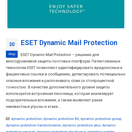
ESET Dynamic Mail Protection
20
Мар
ESET Dynamic Mail Protection – решение для
многоуровневой защиты почтовых платформ. Патентованные
технологии ESET позволяют идентифицировать вредоносные и
фишинговые ссылки в сообщениях, детектировать потенциально
опасные вложения и распознавать спам со стопроцентной
точностью. В качестве дополнительного уровня защиты
используется встроенная песочница, которая анализирует
подозрительные вложения, а также выявляет ранее
неизвестные угрозы и атаки...
dynamic protection
,
dynamic protection 80
,
dynamic protection group
,
dynamic protection handschoenen
,
dynamic protection plus
,
dynamic
protection services
,
dynamic protection structure in operating system
,