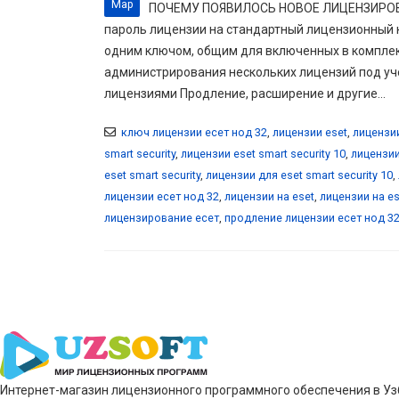
Мар
ПОЧЕМУ ПОЯВИЛОСЬ НОВОЕ ЛИЦЕНЗИРОВАН
пароль лицензии на стандартный лицензионный 
одним ключом, общим для включенных в комплек
администрирования нескольких лицензий под уч
лицензиями Продление, расширение и другие...
ключ лицензии есет нод 32
,
лицензии eset
,
лицензии
smart security
,
лицензии eset smart security 10
,
лицензии 
eset smart security
,
лицензии для eset smart security 10
,
лицензии есет нод 32
,
лицензии на eset
,
лицензии на es
лицензирование есет
,
продление лицензии есет нод 3
Интернет-магазин лицензионного программного обеспечения в Узб