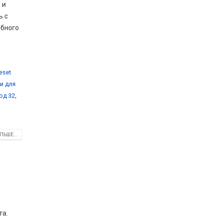
 и
ь с
обного
eset
и для
од 32
,
ЛЬШЕ...
та.