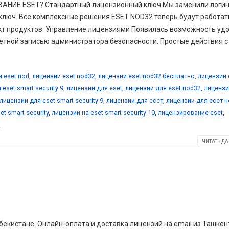
ИЕ ESET? Стандартный лицензионный ключ Мы заменили логин
ключ. Все комплексные решения ESET NOD32 теперь будут работат
т продуктов. Управление лицензиями Появилась возможность уд
етной записью администратора безопасности. Простые действия с
 eset nod
,
лицензии eset nod32
,
лицензии eset nod32 бесплатно
,
лицензии 
eset smart security 9
,
лицензии для eset
,
лицензии для eset nod32
,
лицензи
лицензии для eset smart security 9
,
лицензии для есет
,
лицензии для есет н
et smart security
,
лицензии на eset smart security 10
,
лицензирование eset
,
2
ЧИТАТЬ ДА
екистане. Онлайн-оплата и доставка лицензий на email из Ташкен