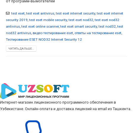
от программ-вымогателей
test eset
,
test eset antivirus
,
test eset internet security
,
test eset internet
security 2019
,
test eset mobile security
,
test eset nod32
,
test eset nod32
antivirus
,
test eset online scanner
,
test eset smart security
,
test nod32
,
test
nod32 antivirus
,
видео тестирование eset
,
ответы на тестирование eset
,
Тестирование ESET NOD32 Internet Security 12
ЧИТАТЬ ДАЛЬШЕ...
Интернет-магазин лицензионного программного обеспечения в
Узбекистане. Онлайн-оплата и доставка лицензий на email из Ташкента.