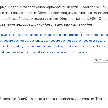
орменная защита всех узлов корпоративной сети. В составе решени
х и почтовых серверов. Обеспечивает защиту от сложных совреме
оры, бесфайловые и целевые атаки. Облачная консоль ESET Cloud
управление информационной безопасностью компаний без...
 level
,
eset secure business antivirus
,
eset secure business bundle
,
eset secu
et secure business cloud price
,
eset secure business datasheet
,
eset secure
e business price
,
eset secure business review
,
most secure business cloud st
mall business secure cloud storage
,
your secure cloud business
ЧИТАТЬ ДА
екистане. Онлайн-оплата и доставка лицензий на email из Ташкен