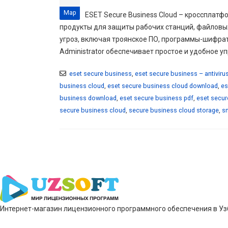
Мар
ESET Secure Business Cloud – кроссплатф
продукты для защиты рабочих станций, файловы
угроз, включая троянское ПО, программы-шифрат
Administrator обеспечивает простое и удобное 
eset secure business
,
eset secure business – antivirus
business cloud
,
eset secure business cloud download
,
es
business download
,
eset secure business pdf
,
eset secur
secure business cloud
,
secure business cloud storage
,
s
Интернет-магазин лицензионного программного обеспечения в Узб