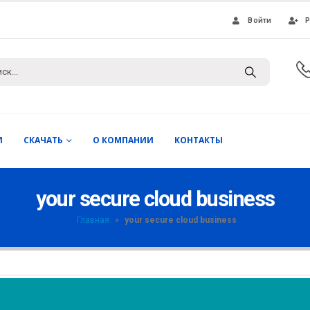
Войти
Р
И
СКАЧАТЬ
О КОМПАНИИ
КОНТАКТЫ
your secure cloud business
Главная
»
your secure cloud business