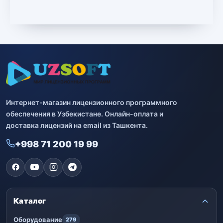
Другие программы
4
Bitdefender
8
ESET
7
Avast
2
Интернет-магазин лицензионного программного
PRO32
4
обеспечения в Узбекистане. Онлайн-оплата и
доставка лицензий на email из Ташкента.
Dr.Web
4
+998 71 200 19 99
Jivo
3
Онлайн кинотеатр IVI
3
Каталог
Оборудование
279