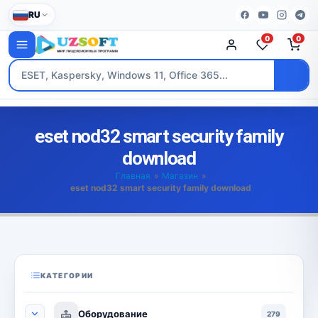
RU
0
0
eset nod32 smart security family
download
Главная
»
Магазин
»
eset nod32 smart security family download
КАТЕГОРИИ
Оборудование
279