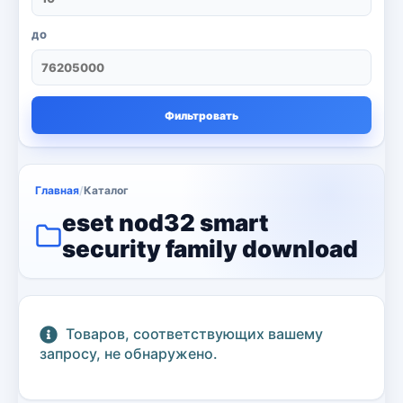
Настольный ПК
6
ДО
Ноутбуки
71
Серверы
13
Фильтровать
сканер и копия
3
Струйные принтеры
16
Главная
/
Каталог
Телевизор
eset nod32 smart
8
security family download
Цветные лазерные принтеры
3
черно-белый принтер
4
Kaspersky
Товаров, соответствующих вашему
6
запросу, не обнаружено.
Microsoft
13