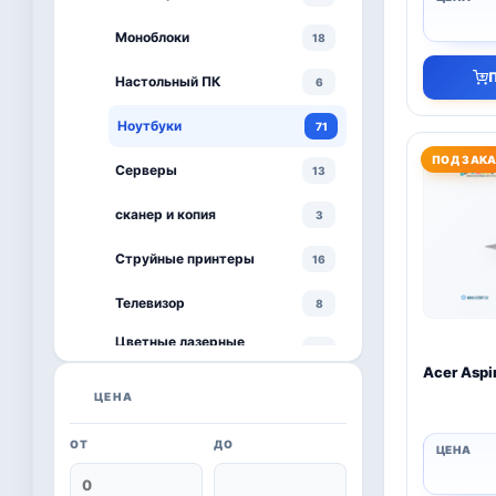
Моноблоки
18
Настольный ПК
6
Ноутбуки
71
ПОД ЗАК
Серверы
13
сканер и копия
3
Струйные принтеры
16
Телевизор
8
Цветные лазерные
3
принтеры
Acer Aspir
черно-белый принтер
ЦЕНА
4
ОТ
ДО
Kaspersky
6