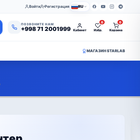
Войти
Регистрация
RU
0
0
ПОЗВОНИТЕ НАМ
+998 71 2001999
Кабинет
Избр.
Корзина
МАГАЗИН STARLAB
р
нтер