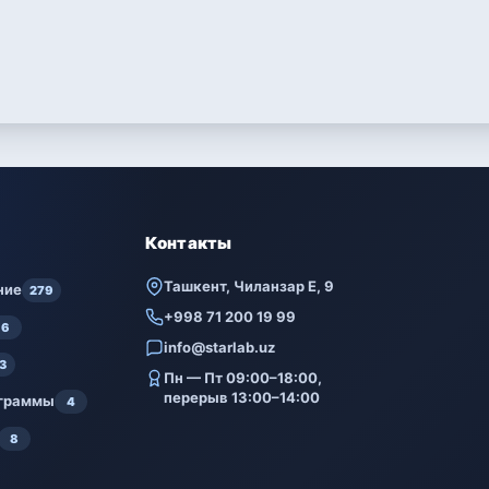
Контакты
Ташкент, Чиланзар Е, 9
ние
279
+998 71 200 19 99
6
info@starlab.uz
3
Пн — Пт 09:00–18:00,
перерыв 13:00–14:00
ограммы
4
8