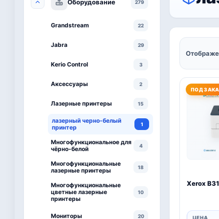
Оборудование
279
Grandstream
22
Jabra
29
Отображе
Kerio Control
3
Аксессуары
2
ПОД ЗАК
Лазерные принтеры
15
лазерный черно-белый
1
принтер
Многофункциональное для
4
чёрно-белой
Многофункциональные
18
лазерные принтеры
Xerox B3
Многофункциональные
цветные лазерные
10
принтеры
Мониторы
20