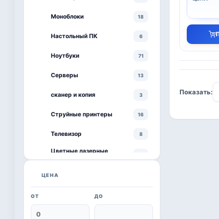
Моноблоки
18
Настольный ПК
6
Ноутбуки
71
Серверы
13
Показать:
сканер и копия
3
Струйные принтеры
16
Телевизор
8
Цветные лазерные
3
принтеры
черно-белый принтер
ЦЕНА
4
ОТ
ДО
Kaspersky
6