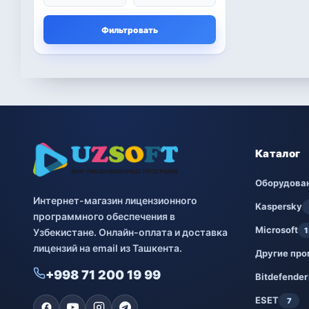
Microsoft
13
Фильтровать
Другие программы
4
Bitdefender
8
ESET
7
Avast
2
Каталог
PRO32
4
Оборудова
Интернет-магазин лицензионного
Dr.Web
4
Kaspersky
программного обеспечения в
Microsoft
1
Узбекистане. Онлайн-оплата и доставка
Jivo
3
лицензий на email из Ташкента.
Другие пр
Онлайн кинотеатр
3
+998 71 200 19 99
IVI
Bitdefender
ESET
7