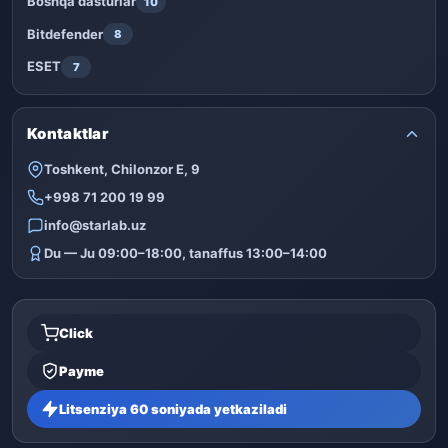
Boshqa dasturlar
10
Bitdefender
8
ESET
7
Kontaktlar
Toshkent, Chilonzor E, 9
+998 71 200 19 99
info@starlab.uz
Du — Ju 09:00–18:00, tanaffus 13:00–14:00
Click
Payme
Litsenziya 60 soniyada yetkaziladi