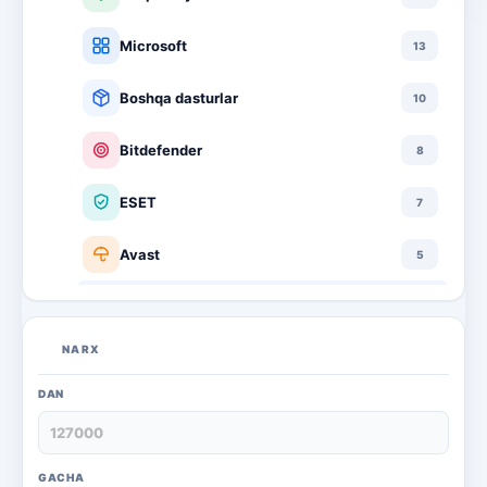
Microsoft
13
Boshqa dasturlar
10
Bitdefender
8
ESET
7
Avast
5
PRO32
4
NARX
Dr.Web
4
DAN
Jivo
3
Onlayn kinoteatr IVI
3
GACHA