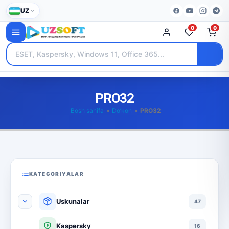
UZ
0
0
PRO32
Bosh sahifa
»
Do’kon
»
PRO32
KATEGORIYALAR
Uskunalar
47
Kaspersky
16