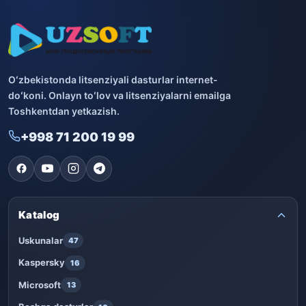
Oʻzbekistonda litsenziyali dasturlar internet-
doʻkoni. Onlayn toʻlov va litsenziyalarni emailga
Toshkentdan yetkazish.
+998 71 200 19 99
Katalog
Uskunalar
47
Kaspersky
16
Microsoft
13