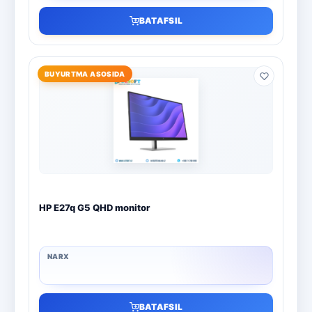
BATAFSIL
BUYURTMA ASOSIDA
HP E27q G5 QHD monitor
BATAFSIL