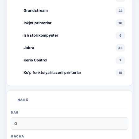
Grandstream
22
Inkjet printerlar
16
Ish stoli kompyuter
6
Jabra
33
Kerio Control
7
Ko'p funktsiyali lazerli printerlar
18
Ko'p funktsiyali rangli lazerli printerlar
10
Lazerli printerlar
16
NARX
Monitorlar
20
DAN
Monobloklar
18
Noutbuklar
71
GACHA