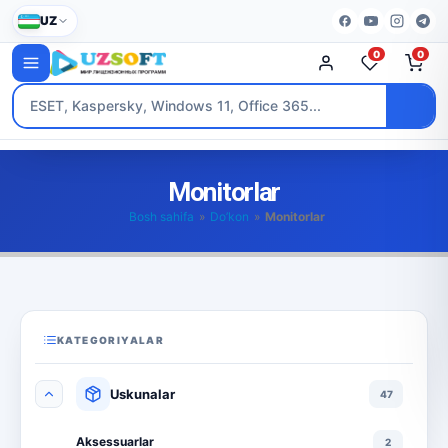
UZ
0
0
Monitorlar
Bosh sahifa
»
Do’kon
»
Monitorlar
KATEGORIYALAR
Uskunalar
47
Aksessuarlar
2