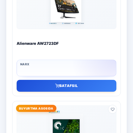
Boshqa dasturlar
10
Bitdefender
8
ESET
7
Alienware AW2723DF
Avast
5
PRO32
4
Dr.Web
4
BATAFSIL
Jivo
3
Onlayn kinoteatr IVI
3
BUYURTMA ASOSIDA