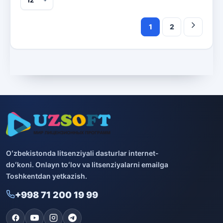
1
2
Oʻzbekistonda litsenziyali dasturlar internet-
doʻkoni. Onlayn toʻlov va litsenziyalarni emailga
Toshkentdan yetkazish.
+998 71 200 19 99