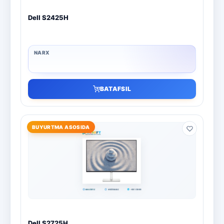
Dell S2425H
BATAFSIL
BUYURTMA ASOSIDA
Dell S2725H