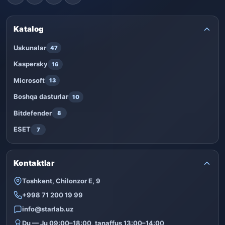
Katalog
Uskunalar
47
Kaspersky
16
Microsoft
13
Boshqa dasturlar
10
Bitdefender
8
ESET
7
Kontaktlar
Toshkent, Chilonzor E, 9
+998 71 200 19 99
info@starlab.uz
Du — Ju 09:00–18:00, tanaffus 13:00–14:00