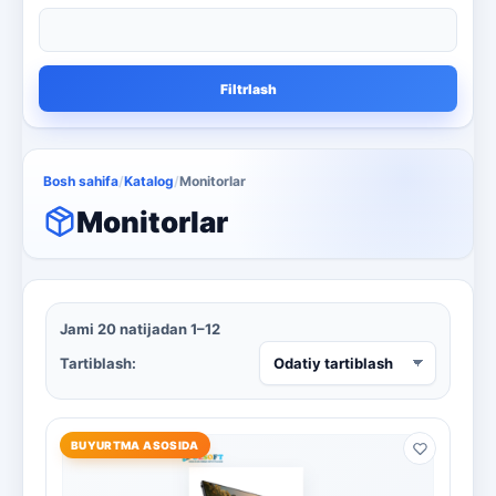
qora va oq lazerli printer
1
qora va oq printer
4
Filtrlash
Qora va oq uchun ko'p funktsiyali
4
Rackmount serverlar
13
Bosh sahifa
/
Katalog
/
Monitorlar
Rangli lazerli printerlar
3
Monitorlar
skaner va nusxa ko'chirish
3
smartphone
1
Jami 20 natijadan 1–12
televizor
8
Tartiblash:
Kaspersky
16
Microsoft
BUYURTMA ASOSIDA
13