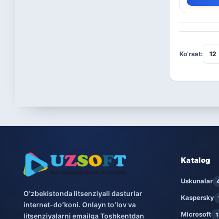
Ko'rsat:
Katalog
Uskunalar
Oʻzbekistonda litsenziyali dasturlar
Kaspersky
internet-doʻkoni. Onlayn toʻlov va
Microsoft
1
litsenziyalarni emailga Toshkentdan