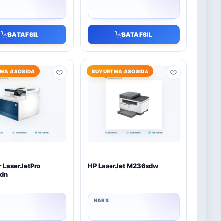
BATAFSIL
BATAFSIL
MA ASOSIDA
BUYURTMA ASOSIDA
r LaserJetPro
HP LaserJet M236sdw
dn