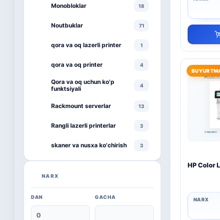
Monobloklar
18
Noutbuklar
71
qora va oq lazerli printer
1
qora va oq printer
4
BUYURTMA
Qora va oq uchun ko'p
4
funktsiyali
Rackmount serverlar
13
Rangli lazerli printerlar
3
skaner va nusxa ko'chirish
3
smartphone
HP Color 
1
NARX
televizor
8
DAN
GACHA
Kaspersky
16