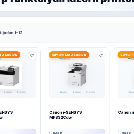
tijadan 1–12
 ASOSIDA
BUYURTMA ASOSIDA
BUYURT
SENSYS
Canon i-SENSYS
Canon 
w
MF832Cdw