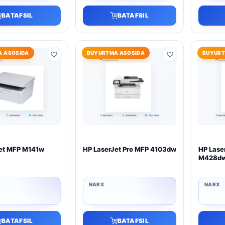
BATAFSIL
BATAFSIL
 ASOSIDA
BUYURTMA ASOSIDA
BUYURT
et MFP M141w
HP LaserJet Pro MFP 4103dw
HP Lase
M428d
BATAFSIL
BATAFSIL