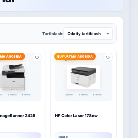
Tartiblash:
MA ASOSIDA
BUYURTMA ASOSIDA
imageRunner 2425
HP Color Laser 178nw