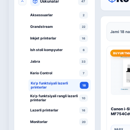
Uskunalar
47
Aksessuarlar
2
Grandstream
22
Jami 18 na
Inkjet printerlar
16
Ish stoli kompyuter
6
BUYURTMA
Jabra
33
Kerio Control
7
Ko'p funktsiyali lazerli
18
printerlar
Ko'p funktsiyali rangli lazerli
10
printerlar
Canon i-
Lazerli printerlar
16
MF754Cd
Monitorlar
20