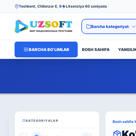
Toshkent, Chilonzor E, 9
Litsenziya 60 soniyada
BARCHA BO‘LIMLAR
BOSH SAHIFA
YANGILI
KATEGORIYALAR
Bosh sahifa
/
Ko'