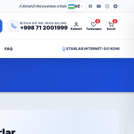
Kirish
Ro‘yxatdan o‘tish
UZ
0
0
BIZGA QO‘NG‘IROQ QILING
+998 71 2001999
Kabinet
Tanlangan
Savat
FAQ
STARLAB INTERNET-DO‘KONI
rlar