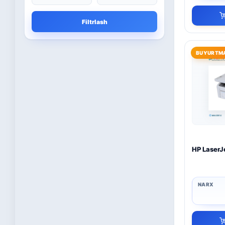
Microsoft
13
Filtrlash
Boshqa dasturlar
10
BUYURTMA
Bitdefender
8
ESET
7
Avast
5
PRO32
4
HP LaserJ
Dr.Web
4
Jivo
3
Onlayn kinoteatr IVI
3