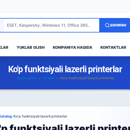
QIDIRISH
KLAR
YUKLAB OLISH
KOMPANIYA HAQIDA
KONTAKTLAR
Ko'p funktsiyali lazerli printerlar
Bosh sahifa
»
Do’kon
»
Ko'p funktsiyali lazerli printerlar
Katalog
/
Ko'p funktsiyali lazerli printerlar
p funktsiyali lazerli printe