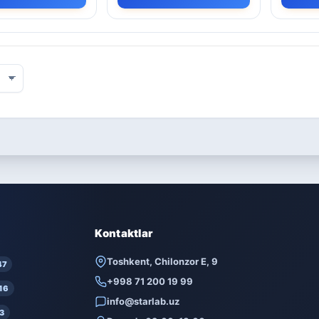
Kontaktlar
Toshkent, Chilonzor E, 9
47
+998 71 200 19 99
16
info@starlab.uz
3