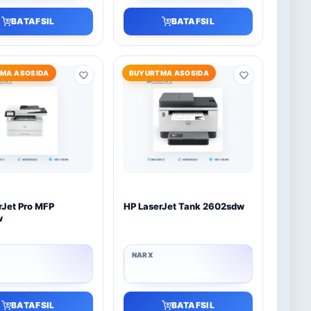
BATAFSIL
BATAFSIL
MA ASOSIDA
BUYURTMA ASOSIDA
rJet Pro MFP
HP LaserJet Tank 2602sdw
w
BATAFSIL
BATAFSIL