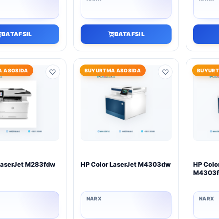
BATAFSIL
BATAFSIL
 ASOSIDA
BUYURTMA ASOSIDA
BUYURT
LaserJet M283fdw
HP Color LaserJet M4303dw
HP Colo
M4303f