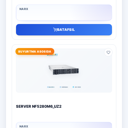
BATAFSIL
BUYURTMA ASOSIDA
SERVER NF5280M6_UZ2