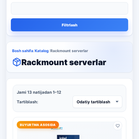
qora va oq lazerli printer
1
qora va oq printer
4
Filtrlash
Qora va oq uchun ko'p funktsiyali
4
Rackmount serverlar
13
Bosh sahifa
/
Katalog
/
Rackmount serverlar
Rangli lazerli printerlar
3
Rackmount serverlar
skaner va nusxa ko'chirish
3
smartphone
1
Jami 13 natijadan 1–12
televizor
8
Tartiblash:
Kaspersky
16
Microsoft
BUYURTMA ASOSIDA
13