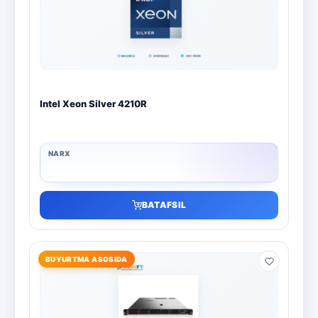
Boshqa dasturlar
10
Bitdefender
8
ESET
7
Intel Xeon Silver 4210R
Avast
5
PRO32
4
Dr.Web
4
BATAFSIL
Jivo
3
Onlayn kinoteatr IVI
3
BUYURTMA ASOSIDA