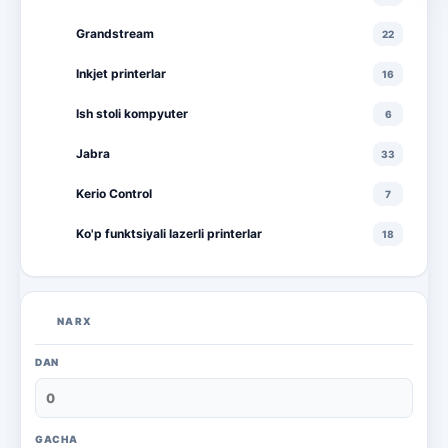
Grandstream
22
Inkjet printerlar
16
Ish stoli kompyuter
6
Jabra
33
Kerio Control
7
Ko'p funktsiyali lazerli printerlar
18
Ko'p funktsiyali rangli lazerli printerlar
10
Lazerli printerlar
16
NARX
Monitorlar
20
DAN
Monobloklar
18
Noutbuklar
71
GACHA