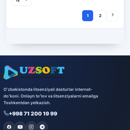
1
2
Oʻzbekistonda litsenziyali dasturlar internet-
doʻkoni. Onlayn toʻlov va litsenziyalarni emailga
Toshkentdan yetkazish.
+998 71 200 19 99