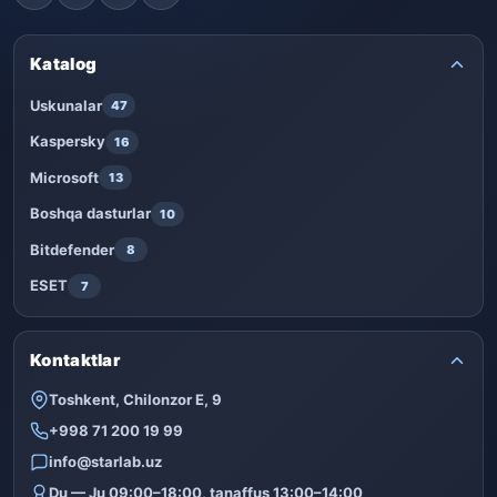
Katalog
Uskunalar
47
Kaspersky
16
Microsoft
13
Boshqa dasturlar
10
Bitdefender
8
ESET
7
Kontaktlar
Toshkent, Chilonzor E, 9
+998 71 200 19 99
info@starlab.uz
Du — Ju 09:00–18:00, tanaffus 13:00–14:00