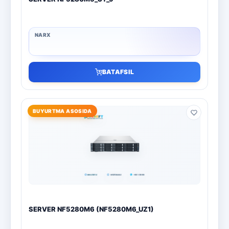
BATAFSIL
BUYURTMA ASOSIDA
SERVER NF5280M6 (NF5280M6_UZ1)