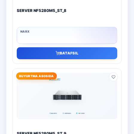
SERVER NF5280M5_ST_8
BATAFSIL
BUYURTMA ASOSIDA
SERVER NF5280M5_ST_9