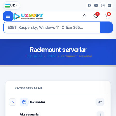
UZ
0
0
Rackmount serverlar
Bosh sahifa
»
Do’kon
»
Rackmount serverlar
KATEGORIYALAR
Uskunalar
47
Aksessuarlar
2