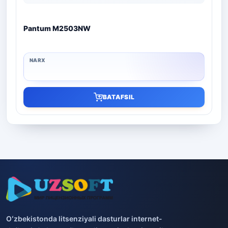
Pantum M2503NW
BATAFSIL
Oʻzbekistonda litsenziyali dasturlar internet-