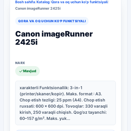
Bosh sahifa
/
Katalog
/
Qora va oq uchun ko'p funktsiyali
/
Canon imageRunner 2425i
QORA VA OQ UCHUN KO'P FUNKTSIYALI
Canon imageRunner
2425i
Mavjud
xarakterli Funktsionallik: 3-in-1
(printer/skaner/kopir). Maks. format : A3.
Chop etish tezligi: 25 ppm (A4). Chop etish
ruxsati: 600 x 600 dpi. Tovoqlar: 330 varaqli
kirish, 250 varaqli chiqish. Qog’oz tayanchi:
60–157 g/m². Maks. yuk...