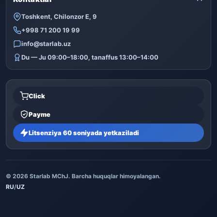
Toshkent, Chilonzor E, 9
+998 71 200 19 99
info@starlab.uz
Du — Ju 09:00–18:00, tanaffus 13:00–14:00
Click
Payme
Litsenziya 60 soniyada yetkaziladi
© 2026 Starlab MChJ. Barcha huquqlar himoyalangan.
RU
/
UZ