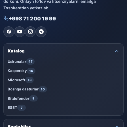
doʻkoni. Onlayn toʻlov va litsenziyalarni emailga
Toshkentdan yetkazish.
+998 71 200 19 99
Katalog
Uskunalar
47
Kaspersky
16
Microsoft
13
Boshqa dasturlar
10
Bitdefender
8
ESET
7
Kontaktlar