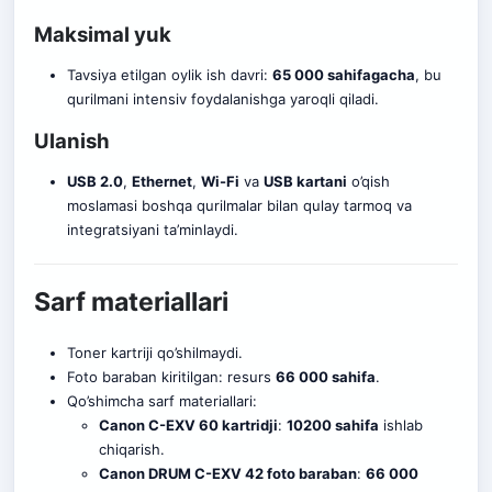
Maksimal yuk
Tavsiya etilgan oylik ish davri:
65 000 sahifagacha
, bu
qurilmani intensiv foydalanishga yaroqli qil
a
di.
Ulanish
USB 2.0
,
Ethernet
,
Wi-Fi
va
USB kartani
o’qish
moslamasi boshqa qurilmalar bilan qulay tarmoq va
integratsiyani ta’minlaydi.
Sarf materiallari
Toner kartriji qo’shilmaydi.
Foto baraban kiritilgan: resurs
66 000 sahifa
.
Qo’shimcha sarf materiallari:
Canon C-EXV 60 kartridji
:
10200 sahifa
ishlab
chiqarish.
Canon DRUM C-EXV 42 foto baraban
:
66 000