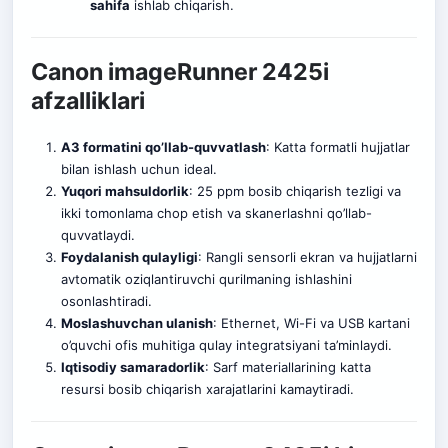
sahifa
ishlab chiqarish.
Canon imageRunner 2425i
afzalliklari
A3 formatini qo’llab-quvvatlash
: Katta formatli hujjatlar
bilan ishlash uchun ideal.
Yuqori mahsuldorlik
: 25 ppm bosib chiqarish tezligi va
ikki tomonlama chop etish va skanerlashni qo’llab-
quvvatlay
d
i.
Foydalanish qulayligi
: Rangli sensorli ekran va hujjatlarni
avtomatik oziqlantiruvchi qurilmaning ishlashini
osonlashtiradi.
Moslashuvchan ulanish
: Ethernet, Wi-Fi va USB kartani
o’quvchi ofis muhitiga qulay integratsiyani ta’minlaydi.
Iqtisodiy samaradorlik
: Sarf materiallarining katta
resursi bosib chiqarish xarajatlarini kamaytiradi.