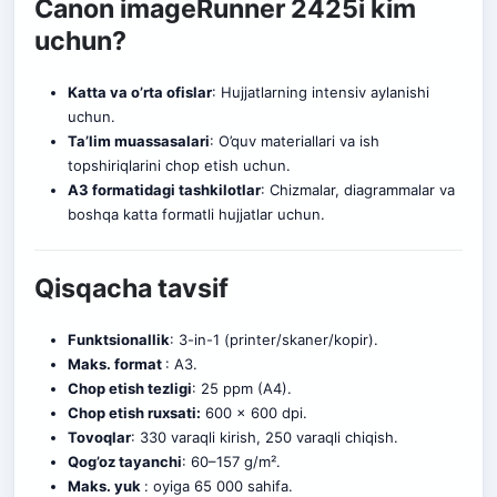
Canon imageRunner 2425i kim
uchun?
Katta va o’rta ofislar
: Hujjatlarning intensiv aylanishi
uchun.
Ta’lim muassasalari
: O’quv materiallari va ish
topshiriqlarini chop etish uchun.
A3 formatidagi tashkilotlar
: Chizmalar, diagrammalar va
boshqa katta formatli hujjatlar uchun.
Qisqacha tavsif
Funktsionallik
: 3-in-1 (printer/skaner/kopir).
Maks. format
: A3.
Chop etish tezligi
: 25 ppm (A4).
Chop etish ruxsati:
600 x 600 dpi.
Tovoqlar
: 330 varaqli kirish, 250 varaqli chiqish.
Qog’oz tayanchi
: 60–157 g/m².
Maks. yuk
: oyiga 65 000 sahifa.