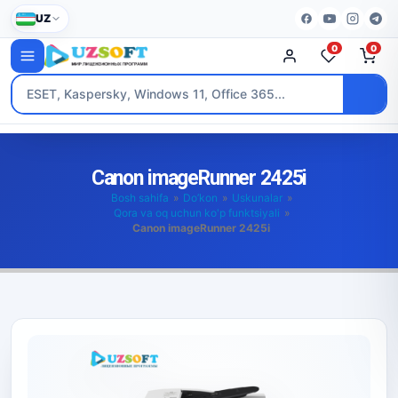
UZ
0
0
Canon imageRunner 2425i
Bosh sahifa
»
Do’kon
»
Uskunalar
»
Qora va oq uchun ko'p funktsiyali
»
Canon imageRunner 2425i