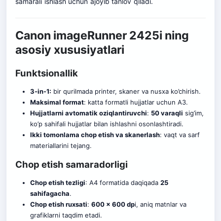
samarali ishlash uchun ajoyib tanlov qiladi.
Canon imageRunner 2425i ning
asosiy xususiyatlari
Funktsionallik
3-in-1:
bir qurilmada printer, skaner va nusxa ko’chirish.
Maksimal format
: katta formatli hujjatlar uchun A3.
Hujjatlarni avtomatik oziqlantiruvchi
:
50 varaqli
sig’im,
ko’p sahifali hujjatlar bilan ishlashni osonlashtiradi.
Ikki tomonlama chop etish va skanerlash
: vaqt va sarf
materiallarini tejang.
Chop etish samaradorligi
Chop etish tezligi
: A4 formatida daqiqada
25
sahifagacha
.
Chop etish ruxsati
:
600 x 600 dp
i, aniq matnlar va
grafiklarni taqdim etadi.