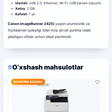
Ulanish
: USB 2.0, Ethernet, Wi-Fi, USB kartani o’quvchi.
Xotira
: 2 GB.
Kafolat
: 1 yil.
Canon imageRunner 2425i
yuqori unumdorlik va
foydalanish qulayligi bilan ko‘p qirrali qurilma talab
qiladigan ofislar uchun ideal yechimdir.
O‘xshash mahsulotlar
BUYURTMA ASOSIDA