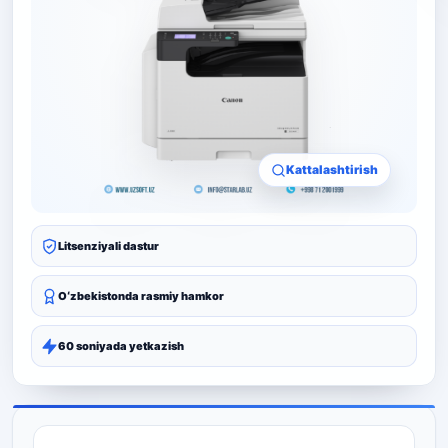
Kattalashtirish
Litsenziyali dastur
Oʻzbekistonda rasmiy hamkor
60 soniyada yetkazish