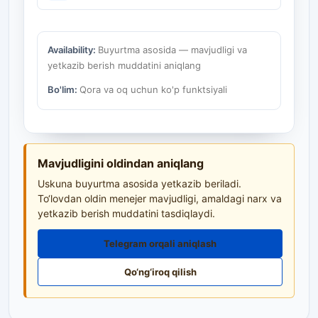
Availability:
Buyurtma asosida — mavjudligi va
yetkazib berish muddatini aniqlang
Bo'lim:
Qora va oq uchun ko'p funktsiyali
Mavjudligini oldindan aniqlang
Uskuna buyurtma asosida yetkazib beriladi.
To‘lovdan oldin menejer mavjudligi, amaldagi narx va
yetkazib berish muddatini tasdiqlaydi.
Telegram orqali aniqlash
Qo‘ng‘iroq qilish