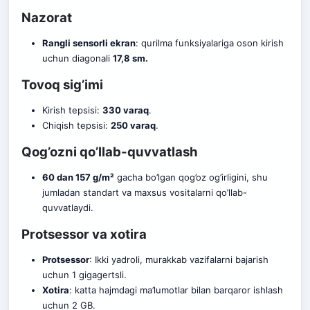
Nazorat
Rangli sensorli ekran
: qurilma funksiyalariga oson kirish
uchun diagonali
17,8 sm.
Tovoq sig’imi
Kirish tepsisi:
330 varaq
.
Chiqish tepsisi:
250 varaq
.
Qog’ozni qo’llab-quvvatlash
60 dan 157 g/m²
gacha bo’lgan qog’oz og’irligini, shu
jumladan standart va maxsus vositalarni qo’llab-
quvvatlaydi.
Protsessor va xotira
Protsessor
: Ikki yadroli, murakkab vazifalarni bajarish
uchun 1 gigagertsli.
Xotira
: katta hajmdagi ma’lumotlar bilan barqaror ishlash
uchun 2 GB.