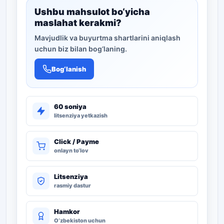
Ushbu mahsulot bo‘yicha
maslahat kerakmi?
Mavjudlik va buyurtma shartlarini aniqlash
uchun biz bilan bog‘laning.
Bog‘lanish
60 soniya
litsenziya yetkazish
Click / Payme
onlayn to‘lov
Litsenziya
rasmiy dastur
Hamkor
O‘zbekiston uchun