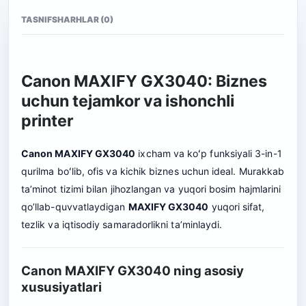
TASNIF
SHARHLAR (0)
Canon MAXIFY GX3040: Biznes
uchun tejamkor va ishonchli
printer
Canon MAXIFY GX3040
ixcham va koʻp funksiyali 3-in-1
qurilma boʻlib, ofis va kichik biznes uchun ideal. Murakkab
ta’minot tizimi bilan jihozlangan va yuqori bosim hajmlarini
qo’llab-quvvatlaydigan
MAXIFY GX3040
yuqori sifat,
tezlik va iqtisodiy samaradorlikni ta’minlaydi.
Canon MAXIFY GX3040 ning asosiy
xususiyatlari