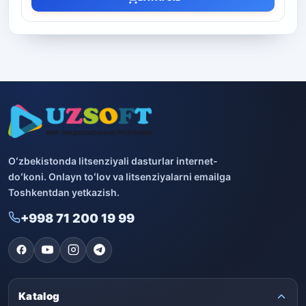
Oʻzbekistonda litsenziyali dasturlar internet-
doʻkoni. Onlayn toʻlov va litsenziyalarni emailga
Toshkentdan yetkazish.
+998 71 200 19 99
Katalog