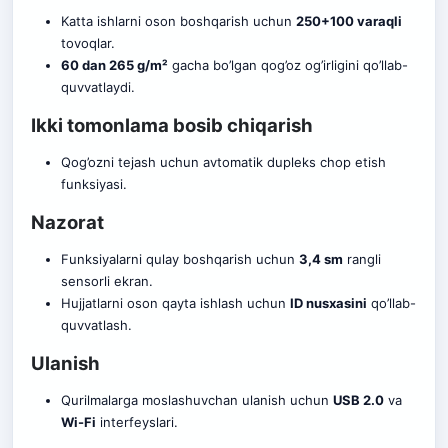
Katta ishlarni oson boshqarish uchun
250+100 varaqli
tovoqlar.
60 dan 265 g/m²
gacha bo’lgan qog’oz og’irligini qo’llab-
quvvatlaydi.
Ikki tomonlama bosib chiqarish
Qog’ozni tejash uchun avtomatik dupleks chop etish
funksiyasi.
Nazorat
Funksiyalarni qulay boshqarish uchun
3,4 sm
rangli
sensorli ekran.
Hujjatlarni oson qayta ishlash uchun
ID nusxasini
qo’llab-
quvvatlash.
Ulanish
Qurilmalarga moslashuvchan ulanish uchun
USB 2.0
va
Wi-Fi
interfeyslari.