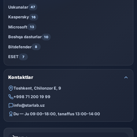
Uskunalar
47
Kaspersky
16
Microsoft
13
Boshqa dasturlar
10
Bitdefender
8
ESET
7
Kontaktlar
Toshkent, Chilonzor E, 9
+998 71 200 19 99
info@starlab.uz
Du — Ju 09:00–18:00, tanaffus 13:00–14:00