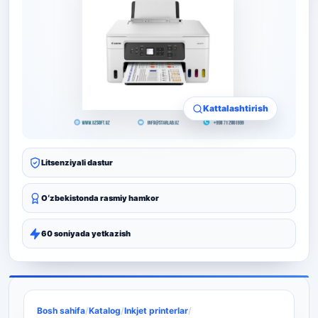
Kattalashtirish
Litsenziyali dastur
Oʻzbekistonda rasmiy hamkor
60 soniyada yetkazish
Bosh sahifa
/
Katalog
/
Inkjet printerlar
/