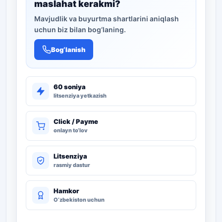
maslahat kerakmi?
Mavjudlik va buyurtma shartlarini aniqlash
uchun biz bilan bog‘laning.
Bog‘lanish
60 soniya
litsenziya yetkazish
Click / Payme
onlayn to‘lov
Litsenziya
rasmiy dastur
Hamkor
O‘zbekiston uchun