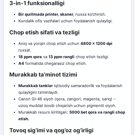
3-in-1 funksionalligi
Bir qurilmada printer, skaner,
nusxa ko’chirish.
Kundalik ofis vazifalari uchun foydalanish qulayligi.
Chop etish sifati va tezligi
Aniq va yorqin chop etish uchun
4800 x 1200 dpi
ruxsat.
18 ppm qora
va
13 ppm rangli
chop etish tezligi.
A4
formatida chegarasiz chop etish.
Murakkab ta’minot tizimi
Murakkab tanklar
iqtisodiy samaradorlik va foydalanish
qulayligini ta’minlaydi.
Canon GI-46 siyoh (qora, zangori, magenta, sariq) –
uzoq muddat bosib chiqarish uchun pigmentli siyoh.
Murakkab resurs kiritilgan:
5000 bet qora va rangli chop
etish.
Tovoq sig’imi va qog’oz og’irligi