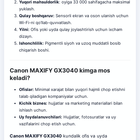
Yuqori mahsuldorlik
: oyiga 33 000 sahifagacha maksimal
yuklash.
Qulay boshqaruv:
Sensorli ekran va oson ulanish uchun
Wi-Fi-ni qo’llab-q
u
vvatlash.
Yilni:
Ofis yoki uyda qulay joylashtirish uchun ixcham
dizayn.
Ishonchlilik:
Pigmentli siyoh va uzoq muddatli bosib
chiqarish boshi.
Canon MAXIFY GX3040 kimga mos
keladi?
Ofislar:
Minimal xarajat bilan yuqori hajmli chop etishni
talab qiladigan kompaniyalar uchun.
Kichik biznes:
hujjatlar va marketing materiallari bilan
ishlash uchun.
Uy foydalanuvchilari:
Hujjat
l
ar, fotosuratlar va uy
vazifalarini chop etish uchun.
Canon MAXIFY GX3040
kundalik ofis va uyda