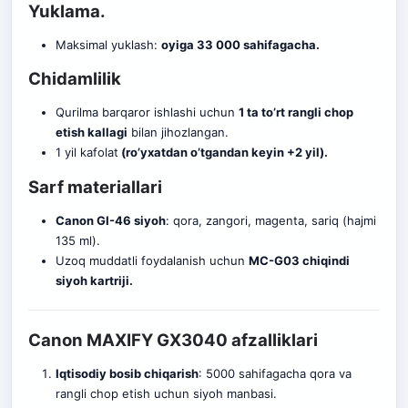
Yuklama.
Maksimal yuklash:
oyiga 33 000 sahifagacha.
Chidamlilik
Qurilma barqaror ishlashi uchun
1 ta to’rt rangli chop
etish kallagi
bilan jihozlangan.
1 yil kafolat
(ro’yxatdan o’tgandan keyin +2 yil).
Sarf materiallari
Canon GI-46 siyoh
: qora, zangori, magenta, sariq (hajmi
135 ml).
Uzoq muddatli foydalanish uchun
MC-G03 chiqindi
siyoh kartriji.
Canon MAXIFY GX3040 afzalliklari
Iqtisodiy bosib chiqarish
: 5000 sahifagacha qora va
rangli chop etish uchun siyoh manbasi.