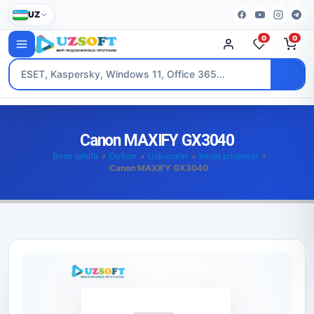
UZ
0
0
Canon MAXIFY GX3040
Bosh sahifa
»
Do’kon
»
Uskunalar
»
Inkjet printerlar
»
Canon MAXIFY GX3040