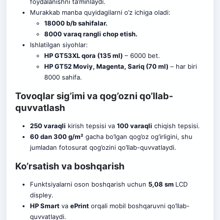
foydalanishni ta’minlaydi.
Murakkab manba quyidagilarni o’z ichiga oladi:
18000 b/b sahifalar.
8000 varaq rangli chop etish.
Ishlatilgan siyohlar:
HP GT53XL qora (135 ml)
– 6000 bet.
HP GT52 Moviy, Magenta, Sariq (70 ml)
– har biri
8000 sahifa.
Tovoqlar sig’imi va qog’ozni qo’llab-
quvvatlash
250 varaqli
kirish tepsisi va
100 varaqli
chiqish tepsisi.
60 dan 300 g/m²
gacha bo’lgan qog’oz og’irligini, shu
jumladan fotosurat qog’ozini qo’llab-quvvatlaydi.
Ko’rsatish va boshqarish
Funktsiyalarni oson boshqarish uchun
5,08 sm
LCD
displey.
HP Smart
va
ePrint
orqali mobil boshqaruvni qo’llab-
quvvatlaydi.