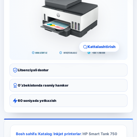
Kattalashtirish
Litsenziyali dastur
Oʻzbekistonda rasmiy hamkor
60 soniyada yetkazish
Bosh sahifa
/
Katalog
/
Inkjet printerlar
/
HP Smart Tank 750