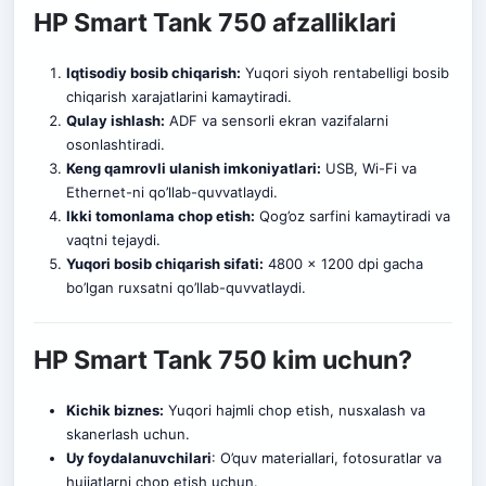
HP Smart Tank 750 afzalliklari
Iqtisodiy bosib chiqarish:
Yuqori siy
o
h rentabelligi bosib
chiqarish xarajatlarini kamaytiradi.
Qulay ishlash:
ADF va sensorli ekran vazifalarni
osonlashtiradi.
Keng qamrovli ulanish imkoniyatlari:
USB, Wi-Fi va
Ethernet-ni qo’llab-quvvatlaydi.
Ikki tomonlama chop etish:
Qog’oz sarfini kamaytiradi va
vaqtni tejaydi.
Yuqori bosib chiqarish sifati:
4800 x 1200 dpi gacha
bo’lgan ruxsatni qo’llab-quvvatlaydi.
HP Smart Tank 750 kim uchun?
Kichik biznes:
Yu
q
ori hajmli chop etish, nusxalash va
skanerlash uchun.
Uy foydalanuvchilari
: O’quv materiallari, fotosuratlar va
hujjatlarni chop etish uchun.