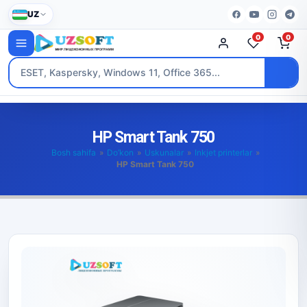
UZ
0
0
HP Smart Tank 750
Bosh sahifa
»
Do’kon
»
Uskunalar
»
Inkjet printerlar
»
HP Smart Tank 750