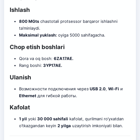
Ishlash
800 MGts
chastotali protsessor barqaror ishlashni
ta’minlaydi.
Maksimal yuklash:
oyiga 5000 sahifagacha.
Chop etish boshlari
Qora va oq bosh:
6ZA17AE.
Rang boshi:
3YP17AE.
Ulanish
Возможности подключения через
USB 2.0
,
Wi-Fi
и
Ethernet
для гибкой работы.
Kafolat
1 yil
yoki
30 000 sahifali
kafolat, qurilmani ro’yxatdan
o’tkazgandan keyin
2 yilga
uzaytirish imkoniyati bilan.