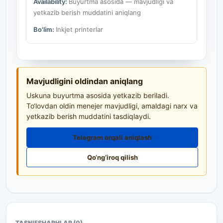
Availability:
Buyurtma asosida — mavjudligi va
yetkazib berish muddatini aniqlang
Bo'lim:
Inkjet printerlar
Mavjudligini oldindan aniqlang
Uskuna buyurtma asosida yetkazib beriladi.
To‘lovdan oldin menejer mavjudligi, amaldagi narx va
yetkazib berish muddatini tasdiqlaydi.
Telegram orqali aniqlash
Qo‘ng‘iroq qilish
TASNIF
SHARHLAR (0)