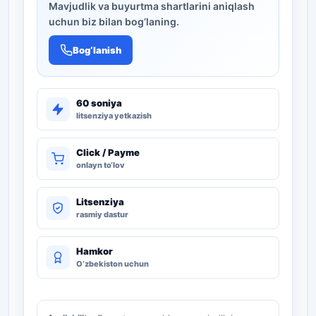
Mavjudlik va buyurtma shartlarini aniqlash
uchun biz bilan bog‘laning.
Bog‘lanish
60 soniya
litsenziya yetkazish
Click / Payme
onlayn to‘lov
Litsenziya
rasmiy dastur
Hamkor
O‘zbekiston uchun