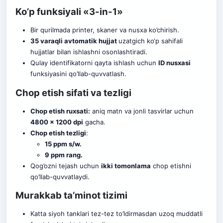
Ko’p funksiyali «3-in-1»
Bir qurilmada printer, skaner va nusxa ko’chirish.
35 varaqli avtomatik hujjat
uzatgich ko‘p sahifali
hujjatlar bilan ishlashni osonlashtiradi.
Qulay identifikatorni qayta ishlash uchun
ID nusxasi
funksiyasini qo’llab-quvvatlash.
Chop etish sifati va tezligi
Chop etish ruxsati:
aniq matn va jonli tasvirlar uchun
4800 x 1200 dpi
gacha.
Chop etish tezligi
:
15 ppm s/w.
9 ppm rang.
Qog’ozni tejash uchun
ikki tomonlama
chop etishni
qo’llab-quvvatlaydi.
Murakkab ta’minot tizimi
Katta siyoh tanklari tez-tez to’ldirmasdan uzoq muddatli