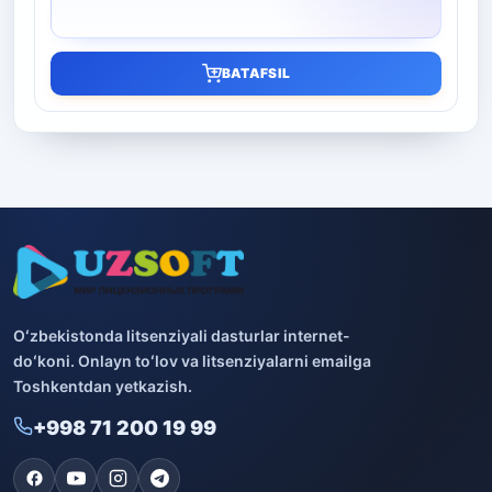
BATAFSIL
Oʻzbekistonda litsenziyali dasturlar internet-
doʻkoni. Onlayn toʻlov va litsenziyalarni emailga
Toshkentdan yetkazish.
+998 71 200 19 99