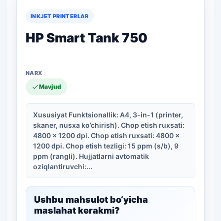
INKJET PRINTERLAR
HP Smart Tank 750
Mavjud
Xususiyat Funktsionallik: A4, 3-in-1 (printer,
skaner, nusxa ko’chirish). Chop etish ruxsati:
4800 x 1200 dpi. Chop etish ruxsati: 4800 x
1200 dpi. Chop etish tezligi: 15 ppm (s/b), 9
ppm (rangli). Hujjatlarni avtomatik
oziqlantiruvchi:...
Ushbu mahsulot bo‘yicha
maslahat kerakmi?