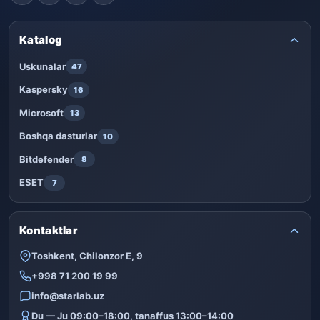
Katalog
Uskunalar
47
Kaspersky
16
Microsoft
13
Boshqa dasturlar
10
Bitdefender
8
ESET
7
Kontaktlar
Toshkent, Chilonzor E, 9
+998 71 200 19 99
info@starlab.uz
Du — Ju 09:00–18:00, tanaffus 13:00–14:00