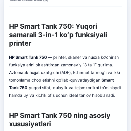
HP Smart Tank 750: Yuqori
samarali 3-in-1 koʻp funksiyali
printer
HP Smart Tank 750
— printer, skaner va nusxa ko‘chirish
funksiyalarini birlashtirgan zamonaviy “3 ta 1” qurilma.
Avtomatik hujjat uzatgichi (ADF), Ethernet tarmog‘i va ikki
tomonlama chop etishni qo‘llab-quvvatlaydigan
Smart
Tank 750
yuqori sifat, qulaylik va tejamkorlikni ta’minlaydi
hamda uy va kichik ofis uchun ideal tanlov hisoblanadi.
HP Smart Tank 750 ning asosiy
xususiyatlari