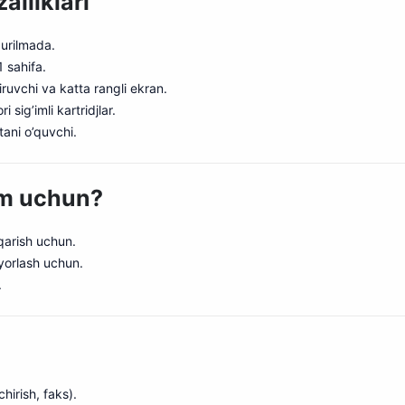
lliklari
 qurilmada.
1 sahifa.
iruvchi va katta rangli ekran.
sig’imli kartridjlar.
tani o’quvchi.
im uchun?
hqarish uchun.
yyorlash uchun.
.
hirish, faks).