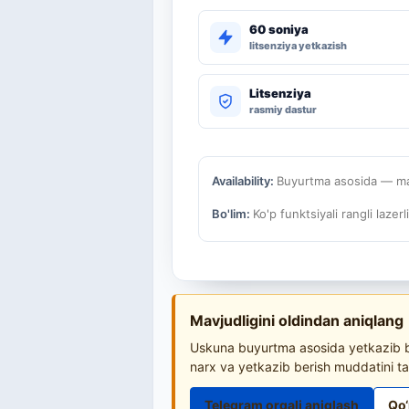
60 soniya
litsenziya yetkazish
Litsenziya
rasmiy dastur
Availability:
Buyurtma asosida — mav
Bo'lim:
Ko'p funktsiyali rangli lazerl
Mavjudligini oldindan aniqlang
Uskuna buyurtma asosida yetkazib be
narx va yetkazib berish muddatini ta
Telegram orqali aniqlash
Qo‘