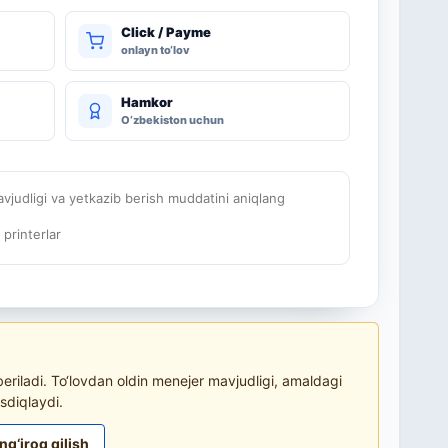
Click / Payme
onlayn to‘lov
Hamkor
O‘zbekiston uchun
judligi va yetkazib berish muddatini aniqlang
i printerlar
riladi. To‘lovdan oldin menejer mavjudligi, amaldagi
sdiqlaydi.
ng‘iroq qilish