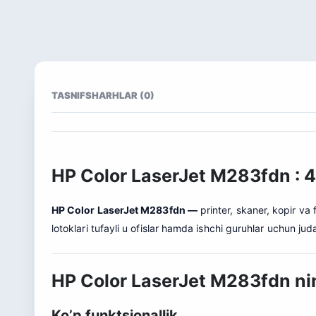
TASNIF
SHARHLAR (0)
HP Color LaserJet M283fdn : 4-
HP Color LaserJet M283fdn —
printer, skaner, kopir va 
lotoklari tufayli u ofislar hamda ishchi guruhlar uchun jud
HP Color LaserJet M283fdn nin
Ko’p funktsionallik