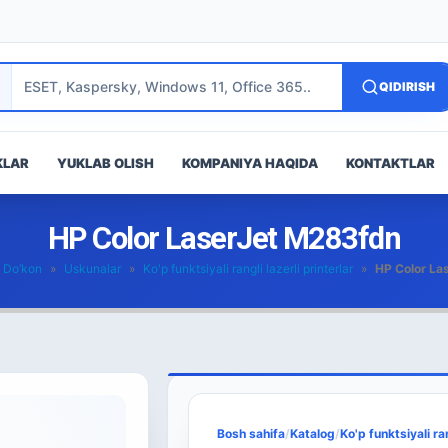
QIDIRISH
KLAR
YUKLAB OLISH
KOMPANIYA HAQIDA
KONTAKTLAR
HP Color LaserJet M283fdn
Do’kon
»
Uskunalar
»
Ko'p funktsiyali rangli lazerli printerlar
»
HP Color La
Bosh sahifa
/
Katalog
/
Ko'p funktsiyali ran