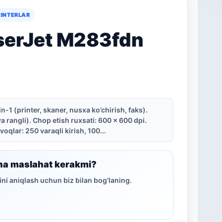
RINTERLAR
serJet M283fdn
in-1 (printer, skaner, nusxa ko’chirish, faks).
va rangli). Chop etish ruxsati: 600 x 600 dpi.
oqlar: 250 varaqli kirish, 100...
ha maslahat kerakmi?
ni aniqlash uchun biz bilan bog‘laning.