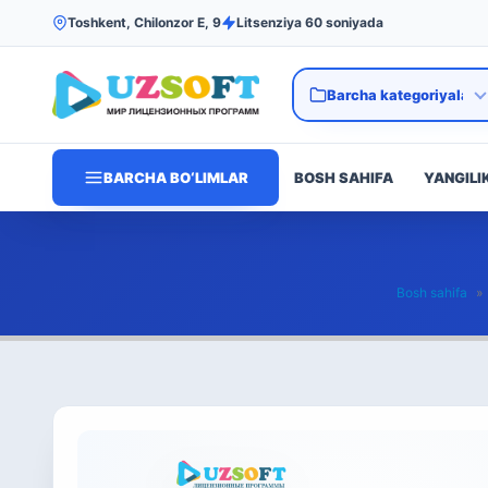
Toshkent, Chilonzor E, 9
Litsenziya 60 soniyada
BARCHA BO‘LIMLAR
BOSH SAHIFA
YANGILI
Bosh sahifa
»