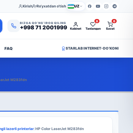
Kirish
Ro‘yxatdan o‘tish
UZ
0
0
BIZGA QO‘NG‘IROQ QILING
+998 71 2001999
Kabinet
Tanlangan
Savat
FAQ
STARLAB INTERNET-DO‘KONI
serJet M283fdn
gli lazerli printerlar
/
HP Color LaserJet M283fdn