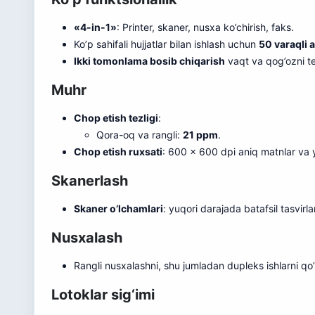
«4-in-1»
: Printer, skaner, nusxa ko’chirish, faks.
Ko’p sahifali hujjatlar bilan ishlash uchun
50 varaqli a
Ikki tomonlama bosib chiqarish
vaqt va qog’ozni te
Muhr
Chop etish tezligi
:
Qora-oq va rangli:
21 ppm
.
Chop etish ruxsati
: 600 x 600 dpi aniq matnlar va y
Skanerlash
Skaner o’lchamlari
: yuqori darajada batafsil tasvir
Nusxalash
Rangli nusxalashni, shu jumladan dupleks ishlarni qo’
Lotoklar sig‘imi