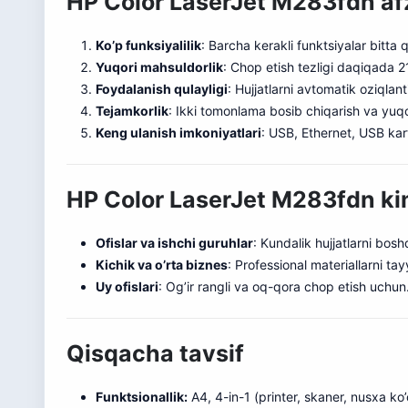
HP Color LaserJet M283fdn afza
Ko’p funksiyalilik
: Barcha ker
a
kli funktsiyalar bitta
Yuqori mahsuldorlik
: Chop etish tezligi daqiqada 2
Foydalanish qulayligi
: Hujjatlarni avtomatik oziqlant
Tejamkorlik
: Ikki tomonlama bosib chiqarish va yuqori 
Keng ulanish imkoniyatlari
: USB, Ethernet, USB kar
HP Color LaserJet M283fdn k
Ofislar va ishchi guruhlar
: Kundalik hujjatlarni bos
Kichik va o’rta biznes
: Professional materiallarni ta
Uy ofislari
: Og’ir rangli va oq-qora chop etish uchun
Qisqacha tavsif
Funktsionallik:
A4, 4-in-1 (printer, skaner, nusxa ko’c