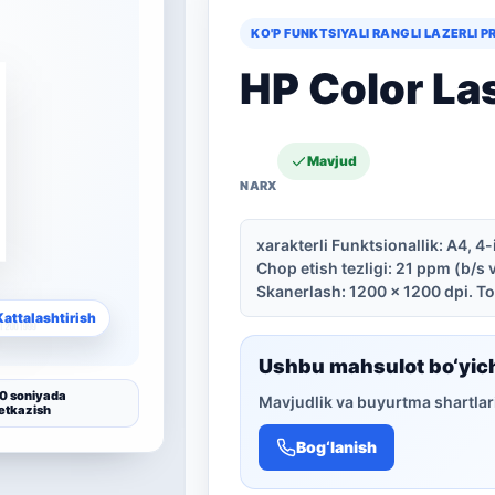
KO'P FUNKTSIYALI RANGLI LAZERLI P
HP Color La
Mavjud
xarakterli Funktsionallik: A4, 4-
Chop etish tezligi: 21 ppm (b/s 
Skanerlash: 1200 x 1200 dpi. Tov
Kattalashtirish
Ushbu mahsulot bo‘yic
0 soniyada
Mavjudlik va buyurtma shartlari
etkazish
Bog‘lanish