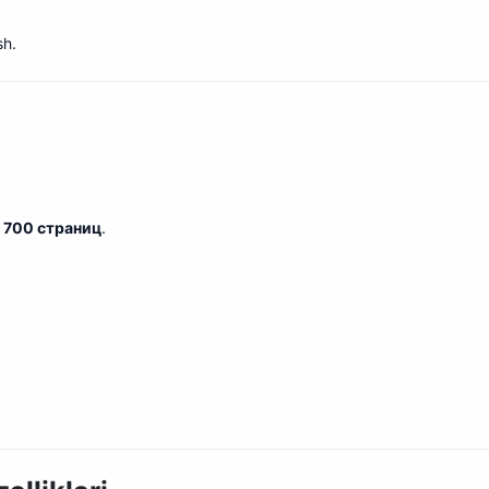
sh.
о
700 страниц
.