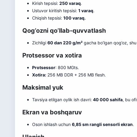
Kirish tepsisi:
250 varaq
.
Ustuvor kiritish tepsisi:
1 varaq
.
Chiqish tepsisi:
100 varaq.
Qog’ozni qo’llab-quvvatlash
Zichligi
60 dan 220 g/m²
gacha bo’lgan qog’oz, shu 
Protsessor va xotira
Protsessor
: 800 MGts.
Xotira:
256 MB DDR + 256 MB flesh.
Maksimal yuk
Tavsiya etilgan oylik ish davri:
40 000 sahifa
, bu of
Ekran va boshqaruv
Oson ishlash uchun
6,85 sm rangli sensorli ekran
.