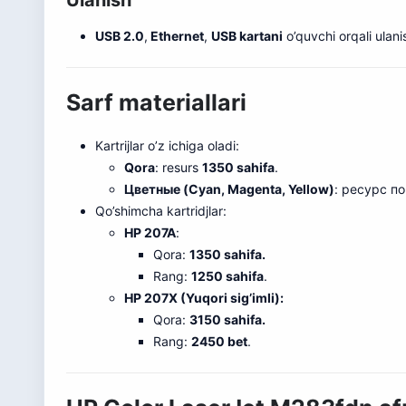
Ulanish
USB 2.0
,
Ethernet
,
USB kartani
o’quvchi orqali ulani
Sarf materiallari
Kartrijlar o’z ichiga oladi:
Qora
: resurs
1350 sahifa
.
Цветные (Cyan, Magenta, Yellow)
: ресурс п
Qo’shimcha kartridjlar:
HP 207A
:
Qora:
1350 sahifa.
Rang:
1250 sahifa
.
HP 207X (Yuqori sig’imli):
Qora:
3150 sahifa.
Rang:
2450 bet
.