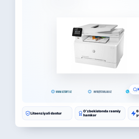
Oʻzbekistonda rasmiy
6
Litsenziyali dastur
hamkor
y