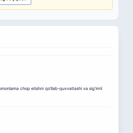
 tomonlama chop etishni qo‘llab-quvvatlashi va sig‘imli