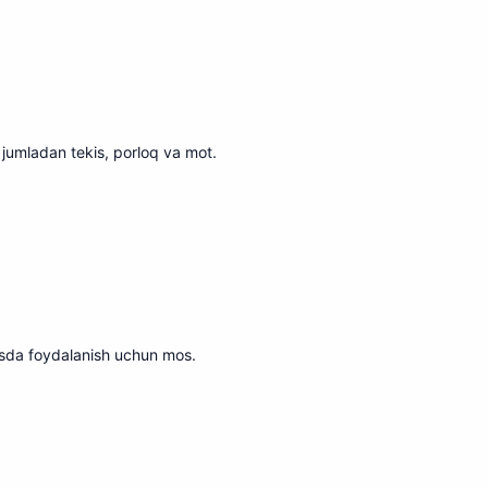
jumladan tekis, porloq va mot.
isda foydalanish uchun m
o
s.