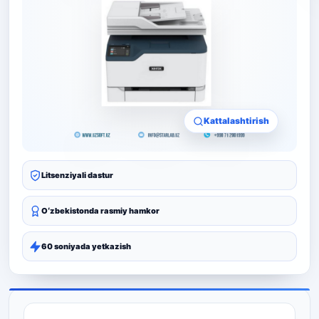
Kattalashtirish
Litsenziyali dastur
Oʻzbekistonda rasmiy hamkor
60 soniyada yetkazish