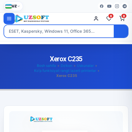
UZ
0
0
Xerox C235
Bosh sahifa
»
Do’kon
»
Uskunalar
»
Ko'p funktsiyali rangli lazerli printerlar
»
Xerox C235