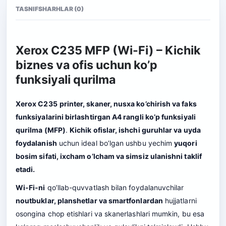
TASNIF
SHARHLAR (0)
Xerox C235 MFP (Wi-Fi) – Kichik
biznes va ofis uchun ko’p
funksiyali qurilma
Xerox C235
printer, skaner, nusxa ko’chirish va faks
funksiyalarini birlashtirgan A4 rangli ko’p funksiyali
qurilma (MFP)
.
Kichik ofislar, ishchi guruhlar va uyda
foydalanish
uchun ideal bo’lgan ushbu yechim
yuqori
bosim sifati, ixcham o’lcham va simsiz ulanishni taklif
etadi.
Wi-Fi-ni
qo’llab-quvvatlash bilan foydalanuvchilar
noutbuklar, planshetlar va smartfonlardan
hujjatlarni
osongina chop etishlari va skanerlashlari mumkin, bu esa