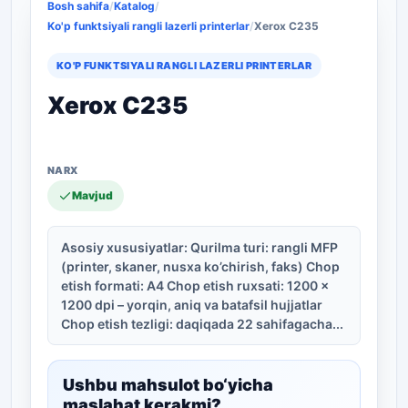
Bosh sahifa
/
Katalog
/
Ko'p funktsiyali rangli lazerli printerlar
/
Xerox C235
KO'P FUNKTSIYALI RANGLI LAZERLI PRINTERLAR
Xerox C235
Mavjud
Asosiy xususiyatlar: Qurilma turi: rangli MFP
(printer, skaner, nusxa ko’chirish, faks) Chop
etish formati: A4 Chop etish ruxsati: 1200 x
1200 dpi – yorqin, aniq va batafsil hujjatlar
Chop etish tezligi: daqiqada 22 sahifagacha...
Ushbu mahsulot bo‘yicha
maslahat kerakmi?