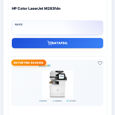
HP Color LaserJet M283fdn
BATAFSIL
BUYURTMA ASOSIDA