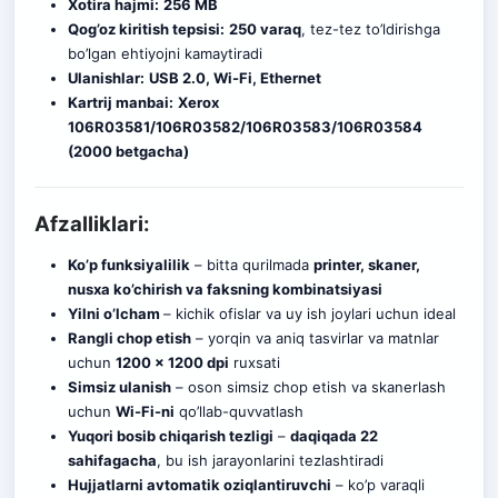
Xotira hajmi:
256 MB
Qog’oz kiritish tepsisi:
250 varaq
, tez-tez to’ldirishga
bo’lgan ehtiyojni kamaytiradi
Ulanishlar:
USB 2.0, Wi-Fi, Ethernet
Kartrij manbai:
Xerox
106R03581/106R03582/106R03583/106R03584
(2000 betgacha)
Afzalliklari:
Ko’p funksiyalilik
– bitta qurilmada
printer, skaner,
nusxa ko’chirish va faksning kombinatsiyasi
Yilni o’lcham
– kich
i
k ofislar va uy ish joylari uchun ideal
Rangli chop etish
– yorqin va aniq tasvirlar va matnlar
uchun
1200 x 1200 dpi
ruxsati
Simsiz ulanish
– oson simsiz chop etish va skanerlash
uchun
Wi-Fi-ni
qo’llab-quvvatlash
Yuqori bosib chiqarish tezligi
–
daqiqada 22
sahifagacha
, bu ish jarayonlarini tezlashtiradi
Hujjatlarni avtomatik oziqlantiruvchi
– ko’p varaqli