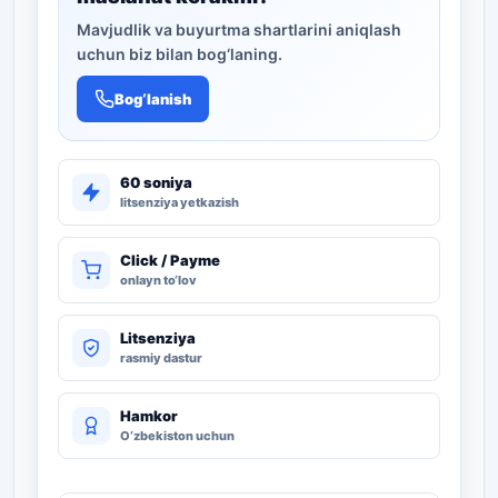
Mavjudlik va buyurtma shartlarini aniqlash
uchun biz bilan bog‘laning.
Bog‘lanish
60 soniya
litsenziya yetkazish
Click / Payme
onlayn to‘lov
Litsenziya
rasmiy dastur
Hamkor
O‘zbekiston uchun