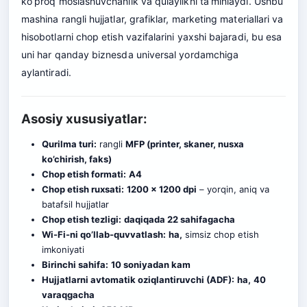
ko’proq moslashuvchanlik va qulaylikni ta’minlaydi. Ushbu
mashina rangli hujjatlar, grafiklar, marketing materiallari va
hisobotlarni chop etish vazifalarini yaxshi bajaradi, bu esa
uni har qanday biznesda universal yordamchiga
aylantiradi.
Asosiy xususiyatlar:
Qurilma turi:
rangli
MFP (printer, skaner, nusxa
ko’chirish, faks)
Chop etish formati:
A4
Chop etish ruxsati:
1200 x 1200 dpi
– yorqin, aniq va
batafsil hujjatlar
Chop etish tezligi:
daqiqada 22 sahifagacha
Wi-Fi-ni qo’llab-quvvatlash:
ha,
simsiz chop etish
imkoniyati
Birinchi sahifa:
10 soniyadan kam
Hujjatlarni avtomatik oziqlantiruvchi (ADF):
ha,
40
varaqgacha