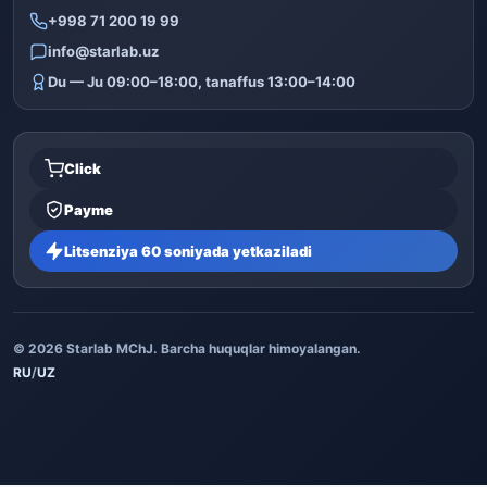
+998 71 200 19 99
info@starlab.uz
Du — Ju 09:00–18:00, tanaffus 13:00–14:00
Click
Payme
Litsenziya 60 soniyada yetkaziladi
© 2026 Starlab MChJ. Barcha huquqlar himoyalangan.
RU
/
UZ