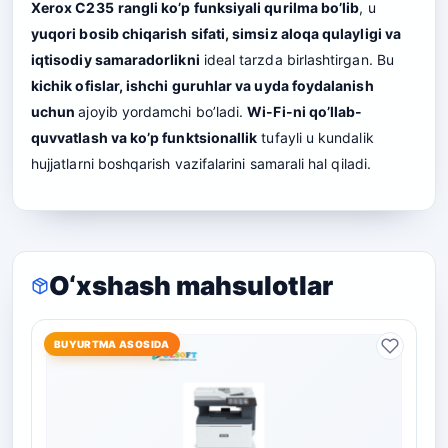
Xerox C235
rangli ko’p funksiyali qurilma bo’lib
, u
yuqori bosib chiqarish sifati, simsiz aloqa qulayligi va
iqtisodiy samaradorlikni
ideal tarzda birlashtirgan. Bu
kichik ofislar, ishchi guruhlar va uyda foydalanish
uchun
ajoyib yordamchi bo’ladi.
Wi-Fi-ni qo’llab-
quvvatlash va ko’p funktsionallik
tufayli u kundalik
hujjatlarni boshqarish vazifalarini samarali hal qiladi.
O‘xshash mahsulotlar
BUYURTMA ASOSIDA