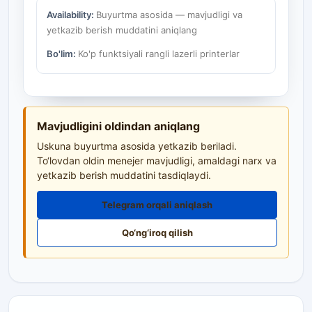
Availability:
Buyurtma asosida — mavjudligi va
yetkazib berish muddatini aniqlang
Bo'lim:
Ko'p funktsiyali rangli lazerli printerlar
Mavjudligini oldindan aniqlang
Uskuna buyurtma asosida yetkazib beriladi.
To‘lovdan oldin menejer mavjudligi, amaldagi narx va
yetkazib berish muddatini tasdiqlaydi.
Telegram orqali aniqlash
Qo‘ng‘iroq qilish