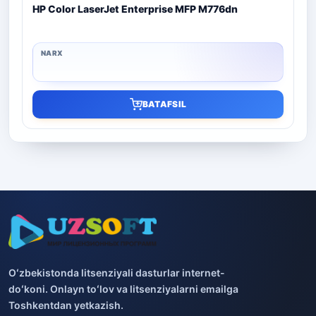
HP Color LaserJet Enterprise MFP M776dn
BATAFSIL
Oʻzbekistonda litsenziyali dasturlar internet-
doʻkoni. Onlayn toʻlov va litsenziyalarni emailga
Toshkentdan yetkazish.