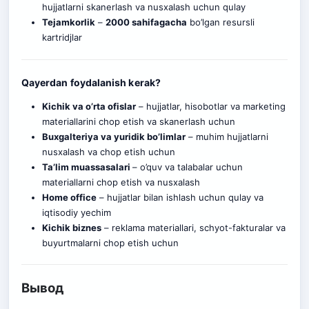
hujjatlarni skanerlash va nusxalash uchun qulay
Tejamkorlik
–
2000 sahifagacha
bo’lgan resursli
kartridjlar
Qayerdan foydalanish kerak?
Kichik va o’rta ofislar
– hujjatlar, hisobotlar va marketing
materiallarini chop etish va skanerlash uchun
Buxgalteriya va yuridik bo’limlar
– muhim hujjatlarni
nusxalash va chop etish uchun
Ta’lim muassasalari
– o’quv va talabalar uchun
materiallarni chop etish va nusxalash
Home office
– hujjatlar bilan ishlash
u
chun qulay va
iqtisodiy yechim
Kichik biznes
– reklama materiallari, schyot-fakturalar va
buyurtmalarni chop etish uchun
Вывод