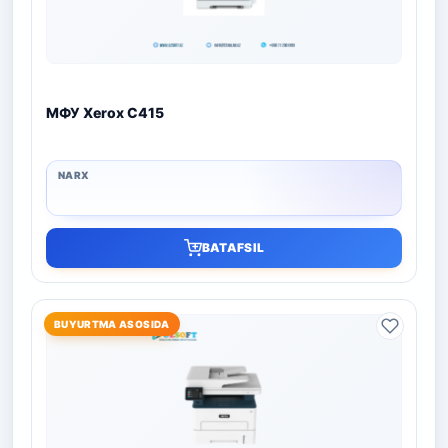
МФУ Xerox C415
BATAFSIL
BUYURTMA ASOSIDA