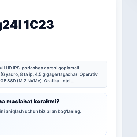
24I 1C23
ull HD IPS, porlashga qarshi qoplamali.
(6 yadro, 8 ta ip, 4,5 gigagertsgacha). Operativ
 GB SSD (M.2 NVMe). Grafika: Intel...
ha maslahat kerakmi?
ni aniqlash uchun biz bilan bog‘laning.