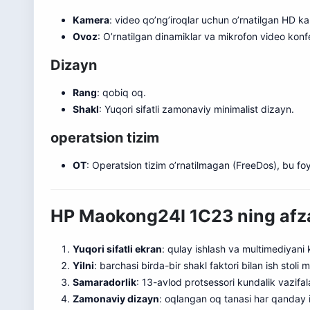
Kamera
: video qo’ng’iroqlar uchun o’rnatilgan HD k
Ovoz
: O’rnatilgan dinamiklar va mikrofon video konf
Dizayn
Rang
: qobiq oq.
Shakl
: Yuqori sifatli zamonaviy minimalist dizayn.
operatsion tizim
OT
: Operatsion tizim o’rnatilmagan (FreeDos), bu foy
HP Maokong24I 1C23 ning afzal
Yuqori sifatli ekran
: qulay ishlash va multimediyani
Yilni
: barchasi birda-bir shakl faktori bilan ish stoli 
Samaradorlik
: 13-avlod protsessori kundalik vazifala
Zamonaviy dizayn
: oqlangan oq tanasi har qanday 