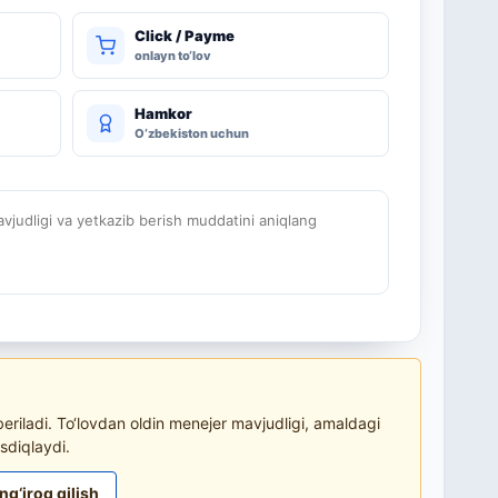
Click / Payme
onlayn to‘lov
Hamkor
O‘zbekiston uchun
judligi va yetkazib berish muddatini aniqlang
riladi. To‘lovdan oldin menejer mavjudligi, amaldagi
sdiqlaydi.
ng‘iroq qilish