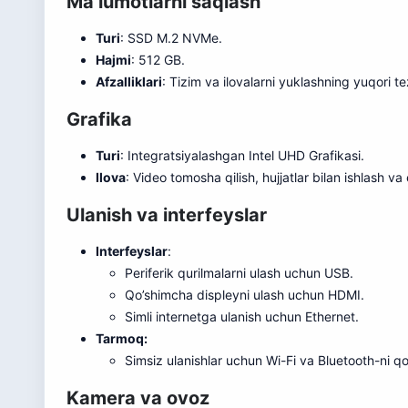
Ma’lumotlarni saqlash
Turi
: SSD M.2 NVMe.
Hajmi
: 512 GB.
Afzalliklari
: Tizim va ilovalarni yuklashning yuqori te
Grafika
Turi
: Integratsiyalashgan Intel UHD Grafikasi.
Ilova
: Video tomosha qilish, hujjatlar bilan ishlash v
Ulanish va interfeyslar
Interfeyslar
:
Periferik qurilmalarni ulash uchun USB.
Qo’shimcha displeyni ulash uchun HDMI.
Simli internetga ulanish uchun Ethernet.
Tarmoq:
Simsiz ulanishlar uchun Wi-Fi va Bluetooth-ni qo
Kamera va ovoz