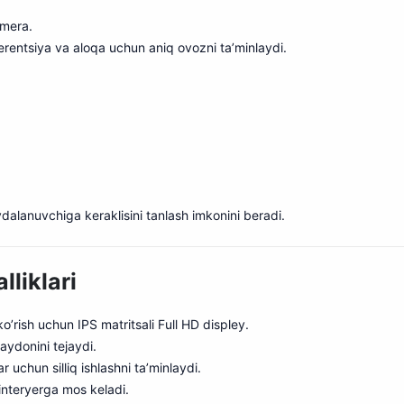
amera.
erentsiya va aloqa uchun aniq ovozni ta’minlaydi.
dalanuvchiga keraklisini tanlash imkonini beradi.
liklari
 ko’rish uchun IPS m
a
tritsali Full HD displey.
maydonini tejaydi.
r uchun silliq ishlashni ta’minlaydi.
interyerga mos keladi.