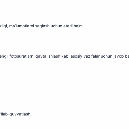
zligi, ma’lumotlarni saqlash uchun etarli hajm.
a engil fotosuratlarni qayta ishlash kabi asosiy vazifalar uchun javob b
’llab-quvvatlash.