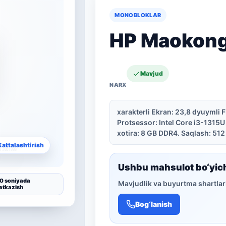
MONOBLOKLAR
HP Maokong
Mavjud
xarakterli Ekran: 23,8 dyuymli F
Protsessor: Intel Core i3-1315U 
xotira: 8 GB DDR4. Saqlash: 512
Kattalashtirish
Ushbu mahsulot bo‘yic
0 soniyada
Mavjudlik va buyurtma shartlari
etkazish
Bog‘lanish