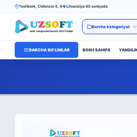
Toshkent, Chilonzor E, 9
Litsenziya 60 soniyada
BARCHA BO‘LIMLAR
BOSH SAHIFA
YANGILI