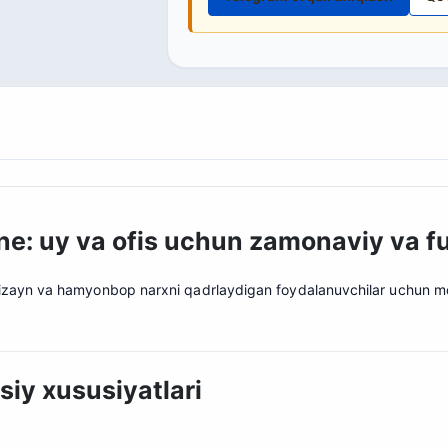
e: uy va ofis uchun zamonaviy va fu
izayn va hamyonbop narxni qadrlaydigan foydalanuvchilar uchun mo’l
iy xususiyatlari