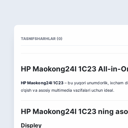
TASNIF
SHARHLAR (0)
HP Maokong24I 1C23 All-in-On
HP Maokong24I 1C23
– bu yuqori unumdorlik, ixcham d
o’qish va asosiy multimedia vazifalari uchun ideal.
HP Maokong24I 1C23 ning asos
Displey