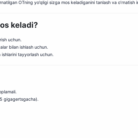
rnatilgan OTning yo’qligi sizga mos keladiganini tanlash va o’rnatish 
s keladi?
’rish uchun.
valar bilan ishlash uchun.
a ishlarini tayyorlash uchun.
oplamali.
4,5 gigagertsgacha).