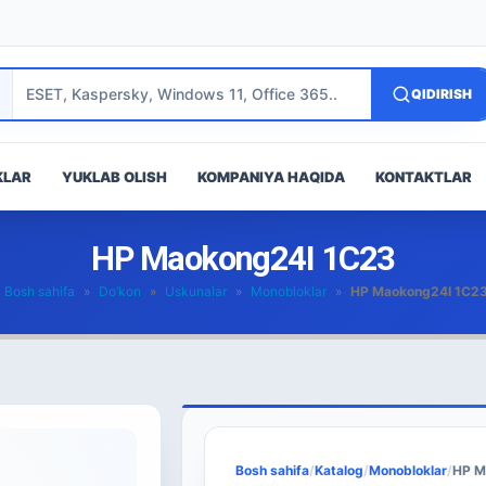
QIDIRISH
KLAR
YUKLAB OLISH
KOMPANIYA HAQIDA
KONTAKTLAR
HP Maokong24I 1C23
Bosh sahifa
»
Do’kon
»
Uskunalar
»
Monobloklar
»
HP Maokong24I 1C2
Bosh sahifa
/
Katalog
/
Monobloklar
/
HP M