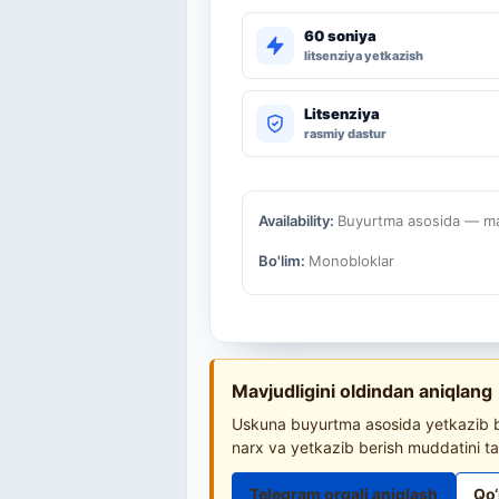
60 soniya
litsenziya yetkazish
Litsenziya
rasmiy dastur
Availability:
Buyurtma asosida — mav
Bo'lim:
Monobloklar
Mavjudligini oldindan aniqlang
Uskuna buyurtma asosida yetkazib be
narx va yetkazib berish muddatini ta
Telegram orqali aniqlash
Qo‘