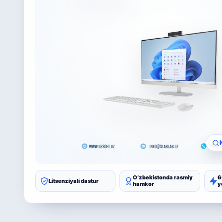
Oʻzbekistonda rasmiy
6
Litsenziyali dastur
hamkor
y