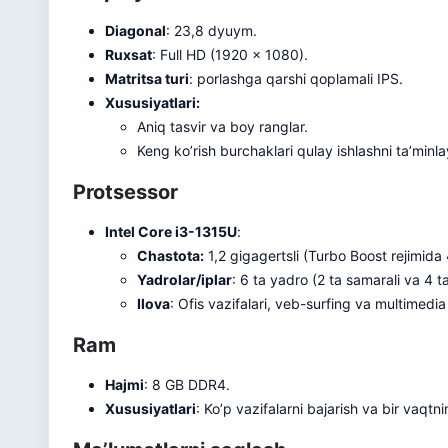
Diagonal
: 23,8 dyuym.
Ruxsat
: Full HD (1920 x 1080).
Matritsa turi
: porlashga qarshi qoplamali IPS.
Xususiyatlari:
Aniq tasvir va boy ranglar.
Keng ko’rish burchaklari qulay ishlashni ta’minla
Protsessor
Intel Core i3-1315U
:
Chastota:
1,2 gigagertsli (Turbo Boost rejimida
Yadrolar/iplar
: 6 ta yadro (2 ta samarali va 4 t
Ilova
: Ofis vazifalari, veb-surfing va multimedia
Ram
Hajmi
: 8 GB DDR4.
Xususiyatlari
: Ko’p vazifalarni bajarish va bir vaqtn