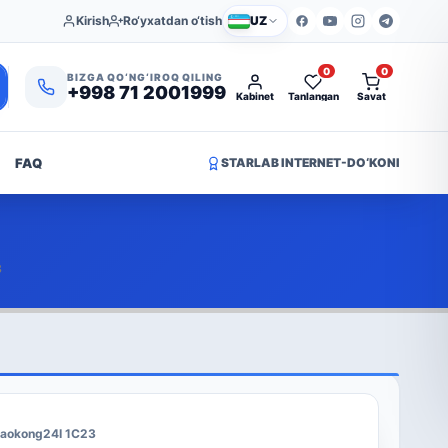
Kirish
Ro‘yxatdan o‘tish
UZ
0
0
BIZGA QO‘NG‘IROQ QILING
+998 71 2001999
Kabinet
Tanlangan
Savat
FAQ
STARLAB INTERNET-DO‘KONI
3
aokong24I 1C23