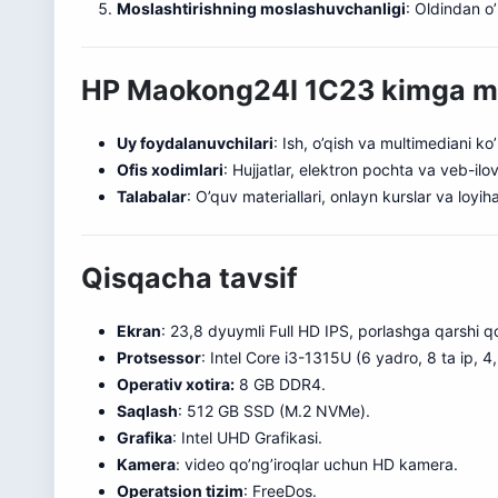
Moslashtirishning moslashuvchanligi
: Oldindan o’
HP Maokong24I 1C23 kimga mo
Uy foydalanuvchilari
: Ish, o’qish va multimediani ko
Ofis xodimlari
: Hujjatlar, elektron pochta va veb-ilo
Talabalar
: O’quv ma
t
eriallari, onlayn kurslar va loyih
Qisqacha tavsif
Ekran
: 23,8 dyuymli Full HD IPS, porlashga qarshi q
Protsessor
: Intel Core i3-1315U (6 yadro, 8 ta ip, 
Operativ xotira:
8 GB DDR4.
Saqlash
: 512 GB SSD (M.2 NVMe).
Grafika
: Intel UHD Grafikasi.
Kamera
: video qo’ng’iroqlar uchun HD kamera.
Operatsion tizim
: FreeDos.