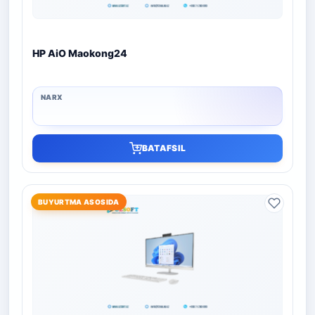
HP AiO Maokong24
BATAFSIL
BUYURTMA ASOSIDA