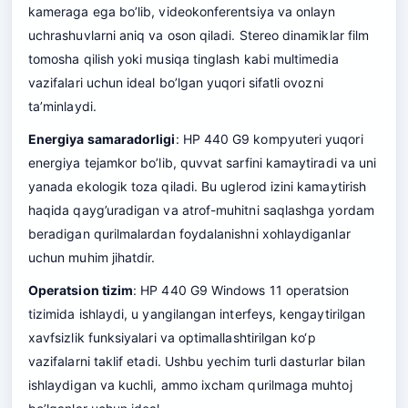
kameraga ega bo’lib, videokonferentsiya va onlayn
uchrashuvlarni aniq va oson qiladi. Stereo dinamiklar film
tomosha qilish yoki musiqa tinglash kabi multimedia
vazifalari uchun ideal bo’lgan yuqori sifatli ovozni
ta’minlaydi.
Energiya samaradorligi
: HP 440 G9 kompyuteri yuqori
energiya tejamkor bo’lib, quvvat sarfini kamaytiradi va uni
yanada ekologik toza qiladi. Bu uglerod izini kamaytirish
haqida qayg’uradigan va atrof-muhitni saqlashga yordam
beradigan qurilmalardan foydalanishni xohlaydiganlar
uchun muhim jihatdir.
Operatsion tizim
: HP 440 G9 Windows 11 operatsion
tizimida ishlaydi, u yangilangan interfeys, kengaytirilgan
xavfsizlik funksiyalari va optimallashtirilgan ko‘p
vazifalarni taklif etadi. Ushbu yechim turli dasturlar bilan
ishlaydigan va kuchli, ammo ixcham qurilmaga muhtoj