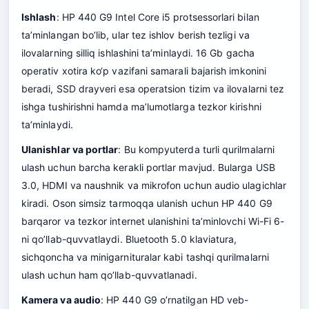
Ishlash
: HP 440 G9 Intel Core i5 protsessorlari bilan
ta’minlangan bo’lib, ular tez ishlov berish tezligi va
ilovalarning silliq ishlashini ta’minlaydi. 16 Gb gacha
operativ xotira ko‘p vazifani samarali bajarish imkonini
beradi, SSD drayveri esa operatsion tizim va ilovalarni tez
ishga tushirishni hamda ma’lumotlarga tezkor kirishni
ta’minlaydi.
Ulanishlar va portlar
: Bu kompyuterda turli qurilmalarni
ulash uchun barcha kerakli portlar mavjud. Bularga USB
3.0, HDMI va naushnik va mikrofon uchun audio ulagichlar
kiradi. Oson simsiz tarmoqqa ulanish uchun HP 440 G9
barqaror va tezkor internet ulanishini ta’minlovchi Wi-Fi 6-
ni qo’llab-quvvatlaydi. Bluetooth 5.0 klaviatura,
sichqoncha va minigarnituralar kabi tashqi qurilmalarni
ulash uchun ham qo’llab-quvvatlanadi.
Kamera va audio
: HP 440 G9 o’rnatilgan HD veb-