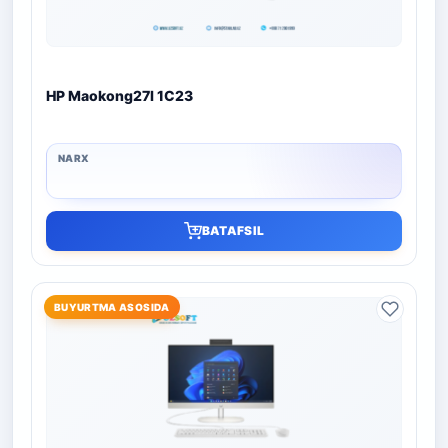
HP Maokong27I 1C23
BATAFSIL
BUYURTMA ASOSIDA