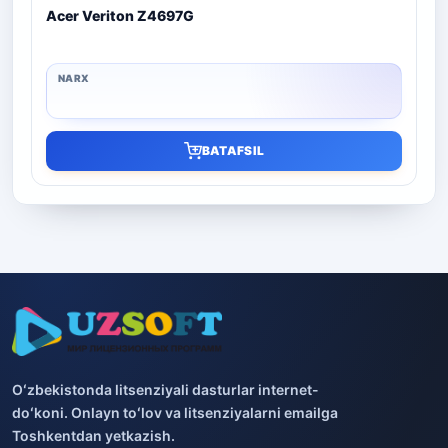
Acer Veriton Z4697G
BATAFSIL
Oʻzbekistonda litsenziyali dasturlar internet-
doʻkoni. Onlayn toʻlov va litsenziyalarni emailga
Toshkentdan yetkazish.