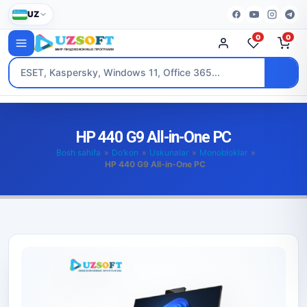
UZ
0
0
HP 440 G9 All-in-One PC
Bosh sahifa
»
Do’kon
»
Uskunalar
»
Monobloklar
»
HP 440 G9 All-in-One PC