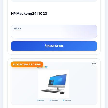
HP Maokong24I 1C23
BATAFSIL
BUYURTMA ASOSIDA