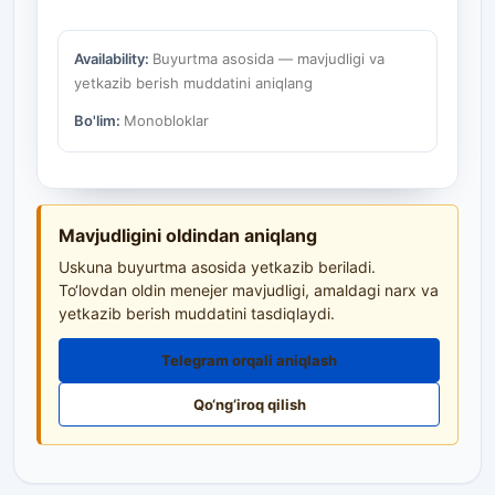
Availability:
Buyurtma asosida — mavjudligi va
yetkazib berish muddatini aniqlang
Bo'lim:
Monobloklar
Mavjudligini oldindan aniqlang
Uskuna buyurtma asosida yetkazib beriladi.
To‘lovdan oldin menejer mavjudligi, amaldagi narx va
yetkazib berish muddatini tasdiqlaydi.
Telegram orqali aniqlash
Qo‘ng‘iroq qilish