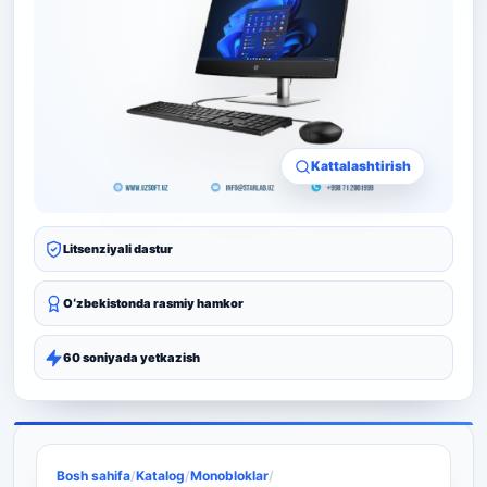
Kattalashtirish
Litsenziyali dastur
Oʻzbekistonda rasmiy hamkor
60 soniyada yetkazish
Bosh sahifa
/
Katalog
/
Monobloklar
/