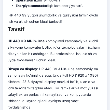
Operatsion tizim
: Windows 11.
Energiya samaradorligi
: kam energiya sarfi.
HP 440 G9 yuqori unumdorlik va qulaylikni ta’minlovchi
ish va o’qish uchun ideal tanlovdir.
Tavsif
HP 440 G9 All-in-One
kompyuteri zamonaviy va kuchli
all-in-one kompyuter bo‘lib, ilg‘or texnologiyalarni ixcham
dizayn bilan birlashtirgan. Bu professional ish, o’qish va
uyda foydalanish uchun ideal.
Dizayn va displey
: HP 440 G9 All-in-One zamonaviy va
zamonaviy ko’rinishga ega. Unda Full HD (1920 x 1080)
o‘lchamli 23,8 dyuymli displey mavjud bo‘lib, u ani
q
va
jonli tasvirlarni taqdim etadi. Tor ramkalar va mot yuzasi
tufayli ekran porlashni kamaytiradi va kompyuterda
ishlashni qulayroq qiladi, ayniqsa uzoq vaqt
foydalanishda.