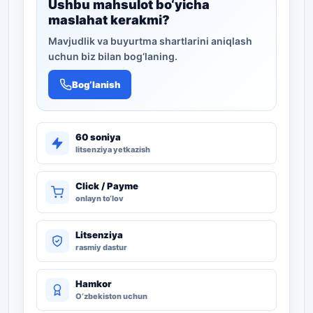
Ushbu mahsulot bo‘yicha
maslahat kerakmi?
Mavjudlik va buyurtma shartlarini aniqlash
uchun biz bilan bog‘laning.
Bog‘lanish
60 soniya
litsenziya yetkazish
Click / Payme
onlayn to‘lov
Litsenziya
rasmiy dastur
Hamkor
O‘zbekiston uchun