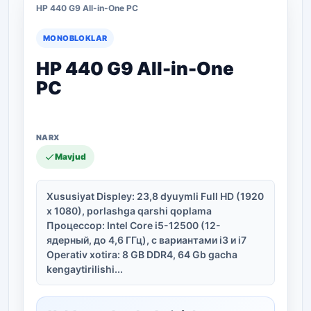
HP 440 G9 All-in-One PC
MONOBLOKLAR
HP 440 G9 All-in-One
PC
Mavjud
Xususiyat Displey: 23,8 dyuymli Full HD (1920
x 1080), porlashga qarshi qoplama
Процессор: Intel Core i5-12500 (12-
ядерный, до 4,6 ГГц), с вариантами i3 и i7
Operativ xotira: 8 GB DDR4, 64 Gb gacha
kengaytirilishi...