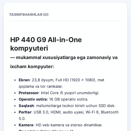
TASNIF
SHARHLAR (0)
HP 440 G9 All-in-One
kompyuteri
— mukammal xususiyatlarga ega zamonaviy va
ixcham kompyuter:
Ekran
: 23,8 dyuym, Full HD (1920 x 1080), mat
qoplama va tor ramkalar.
Protsessor
: Intel Core i5 yuqori unumdorligi.
Operativ xotira:
16 GB operativ xotira.
Saqlash
: ma’lumotlarga tezkor kirish uchun SSD disk.
Portlar
: USB 3.0, HDMI, audio uyasi, Wi-Fi 6, Bluetooth
5.0.
Kamera
: HD veb-kamera va stereo dinamiklar.