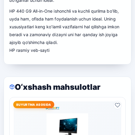
bo’lganlar uchun ideal.
HP 440 G9 All-in-One ishonchli va kuchli qurilma bo’lib,
uyda ham, ofisda ham foydalanish uchun ideal. Uning
xususiyatlari keng ko’lamli vazifalarni hal qilishga imkon
beradi va zamonaviy dizayni uni har qanday ish joyiga
ajoyib qo’shimcha qiladi.
HP
rasmiy veb-sayti
O‘xshash mahsulotlar
BUYURTMA ASOSIDA