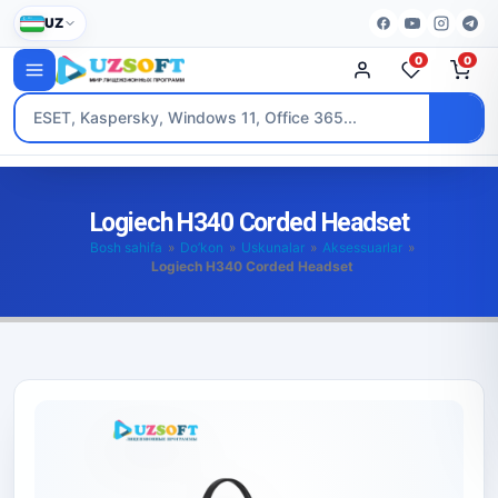
UZ
0
0
Logiech H340 Corded Headset
Bosh sahifa
»
Do’kon
»
Uskunalar
»
Aksessuarlar
»
Logiech H340 Corded Headset