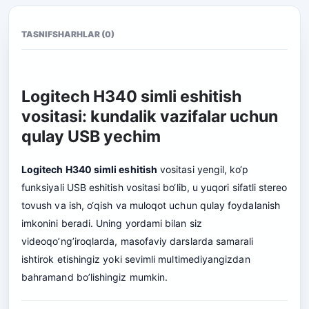
TASNIF
SHARHLAR (0)
Logitech H340 simli eshitish
vositasi: kundalik vazifalar uchun
qulay USB yechim
Logitech H340 simli eshitish
vositasi yengil, ko‘p
funksiyali USB eshitish vositasi bo‘lib, u yuqori sifatli stereo
tovush va ish, o‘qish va muloqot uchun qulay foydalanish
imkonini beradi. Uning yordami bilan siz
videoqo’ng’iroqlarda, masofaviy darslarda samarali
ishtirok etishingiz yoki sevimli multimediyangizdan
bahramand bo’lishingiz mumkin.