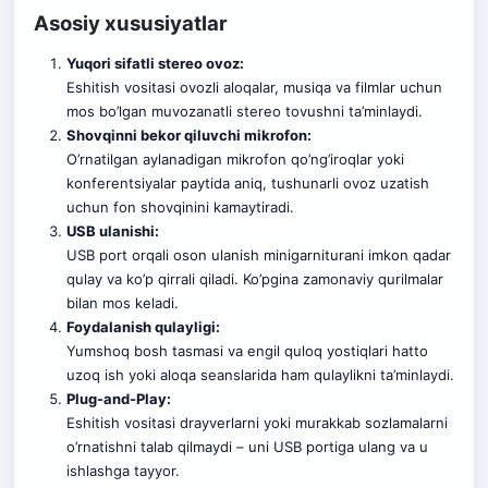
Asosiy xususiyatlar
Yuqori sifatli stereo ovoz:
Eshitish vositasi ovozli aloqalar, musiqa va filmlar uchun
mos bo’lgan muvozanatli stereo tovushni ta’minlaydi.
Shovqinni bekor qiluvchi mikrofon:
O’rnatilgan aylanadigan mikrofon qo’ng’iroqlar yoki
konferentsiyalar paytida aniq, tushunarli ovoz uzatish
uchun fon shovqinini kamaytiradi.
USB ulanishi:
USB port orqali oson ulanish minigarniturani imkon qadar
qulay va ko’p qirrali qiladi. Ko’pgina zamonaviy qurilmalar
bilan mos keladi.
Foydalanish qulayligi:
Yumshoq bosh tasmasi va engil quloq yostiqlari hatto
uzoq ish yoki aloqa seanslarida ham qulaylikni ta’minlaydi
.
Plug-and-Play:
Eshitish vositasi drayverlarni yoki murakkab sozlamalarni
o’rnatishni talab qilmaydi – uni USB portiga ulang va u
ishlashga tayyor.