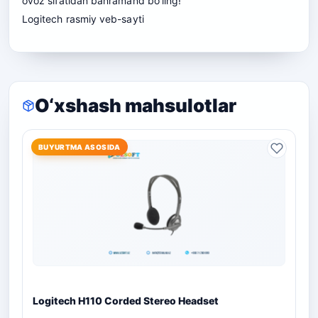
ovoz sifatidan bahramand bo’ling!
Logitech
rasmiy veb-sayti
O‘xshash mahsulotlar
BUYURTMA ASOSIDA
Logitech H110 Corded Stereo Headset