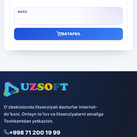
BATAFSIL
Oʻzbekistonda litsenziyali dasturlar internet-
doʻkoni. Onlayn toʻlov va litsenziyalarni emailga
Toshkentdan yetkazish.
+998 71 200 19 99