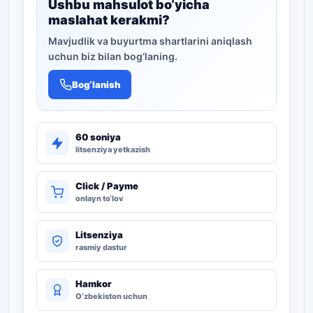
Ushbu mahsulot bo‘yicha
maslahat kerakmi?
Mavjudlik va buyurtma shartlarini aniqlash
uchun biz bilan bog‘laning.
Bog‘lanish
60 soniya
litsenziya yetkazish
Click / Payme
onlayn to‘lov
Litsenziya
rasmiy dastur
Hamkor
O‘zbekiston uchun