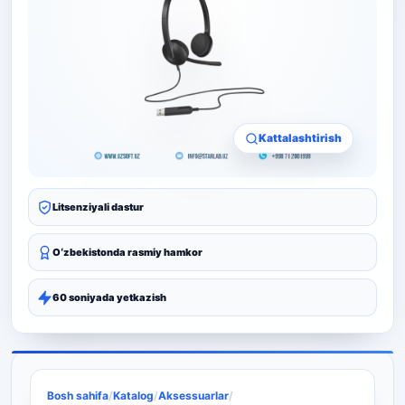
Kattalashtirish
Litsenziyali dastur
Oʻzbekistonda rasmiy hamkor
60 soniyada yetkazish
Bosh sahifa
/
Katalog
/
Aksessuarlar
/