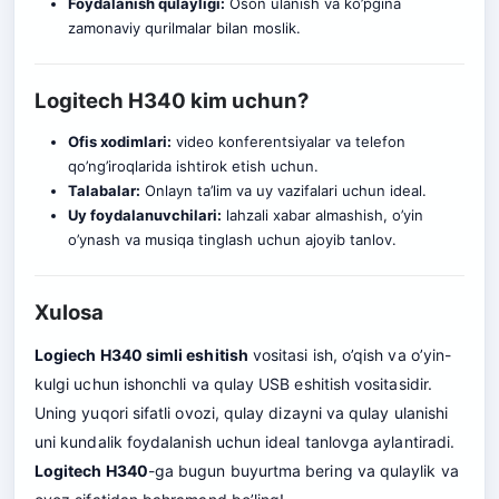
Foydalanish qulayligi:
Oson ulanish va ko’pgina
zamonaviy qurilmalar bilan moslik.
Logitech H340 kim uchun?
Ofis xodimlari:
video konferentsiyalar va telefon
qo’ng’iroqlarida ishtirok etish uchun.
Talabalar:
Onlayn ta’lim va uy vazifalari uchun ideal.
Uy foydalanuvchilari:
lahzali xabar almashish, o’yin
o’ynash va musiqa tinglash uchun ajoyib tanlov.
Xulosa
Logiech H340 simli eshitish
vositasi ish, o’qish va o’yin-
kulgi uchun ishonchli va qulay USB eshitish vositasidir.
Uning yuqori sifatli ovozi, qulay dizayni va qulay ulanishi
uni kundalik foydalanish uchun ideal tanlovga aylantiradi.
Logitech H340
-ga bugun buyurtma bering va qulaylik va