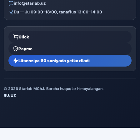
info@starlab.uz
Du — Ju 09:00–18:00, tanaffus 13:00–14:00
Click
Payme
Litsenziya 60 soniyada yetkaziladi
© 2026 Starlab MChJ. Barcha huquqlar himoyalangan.
RU
/
UZ