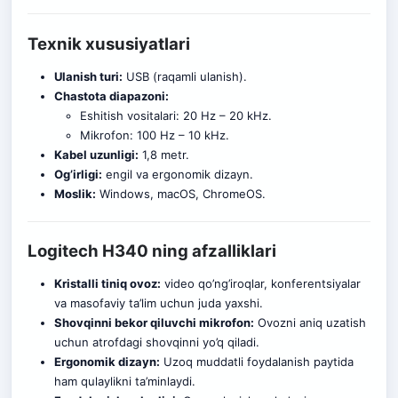
Texnik xususiyatlari
Ulanish turi:
USB (raqamli ulanish).
Chastota diapazoni:
Eshitish vositalari: 20 Hz – 20 kHz.
Mikrofon: 100 Hz – 10 kHz.
Kabel uzunligi:
1,8 metr.
Og’irligi:
engil va ergonomik dizayn.
Moslik:
Windows, macOS, ChromeOS.
Logitech H340 ning afzalliklari
Kristalli tiniq ovoz:
video qo’ng’iroqlar, konferentsiyalar
va masofaviy ta’lim uchun juda yaxshi.
Shovqinni bekor qiluvchi mikrofon:
Ovozni aniq uzatish
uchun atrofdagi shovqinni yo’q qiladi.
Ergonomik dizayn:
Uzoq muddatli foydalanish paytida
ham qulaylikni ta’minlaydi.