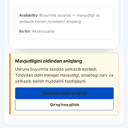
Availability:
Buyurtma asosida — mavjudligi va
yetkazib berish muddatini aniqlang
Bo'lim:
Aksessuarlar
Mavjudligini oldindan aniqlang
Uskuna buyurtma asosida yetkazib beriladi.
To‘lovdan oldin menejer mavjudligi, amaldagi narx va
yetkazib berish muddatini tasdiqlaydi.
Telegram orqali aniqlash
Qo‘ng‘iroq qilish